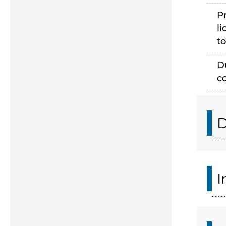
P
li
to
D
c
D
I