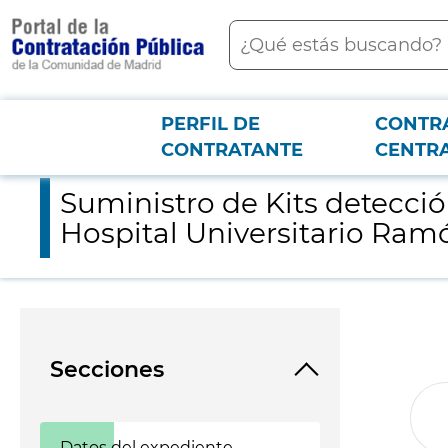
contenido
Buscar
principal
PERFIL DE
CONTR
Menú PCON
2026-3-12
Suministro de Kits detección PCR COVID-19 para el Servicio de 
CONTRATANTE
CENTR
Suministro de Kits detecció
Hospital Universitario Ramó
Secciones
Datos del expediente