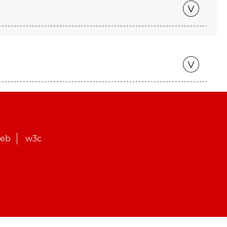
web
w3c