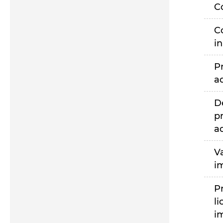
C
C
i
P
a
D
p
a
V
i
P
li
i