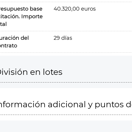
resupuesto base
40.320,00 euros
citación. Importe
tal
uración del
29 días
ontrato
ivisión en lotes
nformación adicional y puntos 