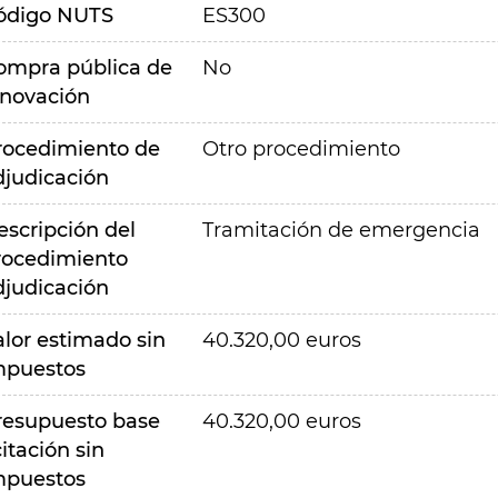
ódigo NUTS
ES300
ompra pública de
No
nnovación
rocedimiento de
Otro procedimiento
djudicación
escripción del
Tramitación de emergencia
rocedimiento
djudicación
alor estimado sin
40.320,00 euros
mpuestos
resupuesto base
40.320,00 euros
citación sin
mpuestos