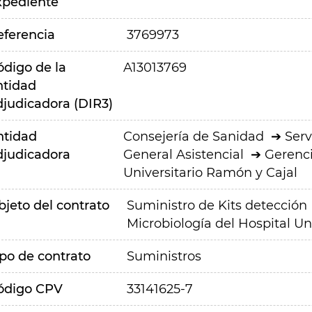
xpediente
eferencia
3769973
ódigo de la
A13013769
ntidad
djudicadora (DIR3)
ntidad
Consejería de Sanidad
Serv
djudicadora
General Asistencial
Gerenci
Universitario Ramón y Cajal
bjeto del contrato
Suministro de Kits detección
Microbiología del Hospital Un
ipo de contrato
Suministros
ódigo CPV
33141625-7