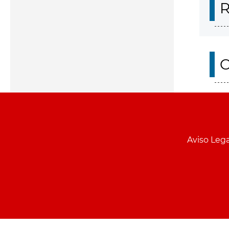
R
O
Aviso Lega
Menu
pie
PCON