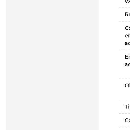
e
R
C
e
a
E
a
O
T
C