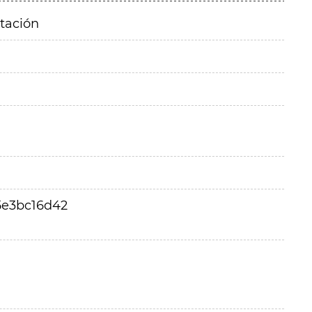
itación
5e3bc16d42