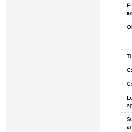
E
a
O
T
C
C
L
a
S
a