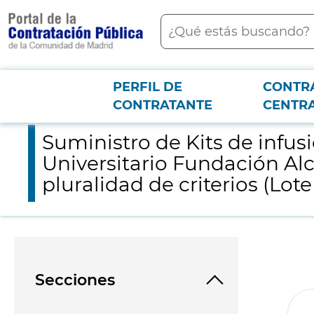
contenido
Buscar
principal
PERFIL DE
CONTR
Menú PCON
2026-3-12
Suministro de Kits de infusión para bomba de insulina con bom
CONTRATANTE
CENTR
Suministro de Kits de infu
Universitario Fundación Al
pluralidad de criterios (Lo
Secciones