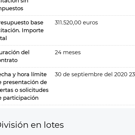
citación sin
mpuestos
resupuesto base
311.520,00 euros
citación. Importe
tal
uración del
24 meses
ontrato
echa y hora límite
30 de septiembre del 2020 23
e presentación de
ertas o solicitudes
e participación
ivisión en lotes