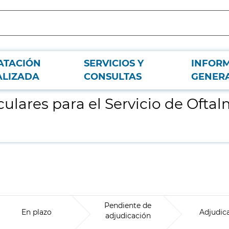
ATACIÓN
SERVICIOS Y
INFOR
logía del Hospital Universitario del Henares
ALIZADA
CONSULTAS
GENER
culares para el Servicio de Ofta
Pendiente de
En plazo
Adjudic
adjudicación