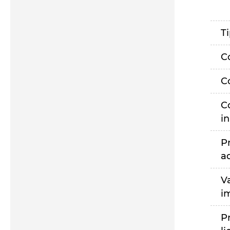
T
C
C
C
i
P
a
V
i
P