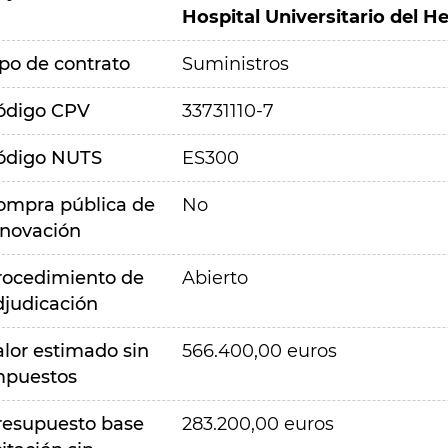
Hospital Universitario del H
ipo de contrato
Suministros
ódigo CPV
33731110-7
ódigo NUTS
ES300
ompra pública de
No
nnovación
rocedimiento de
Abierto
djudicación
alor estimado sin
566.400,00 euros
mpuestos
resupuesto base
283.200,00 euros