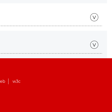
web
w3c