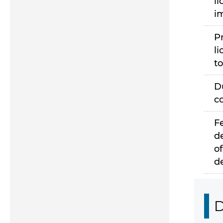
li
i
P
li
to
D
c
F
d
of
d
D