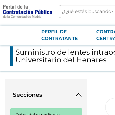
contenido
Buscar
principal
PERFIL DE
CONTR
Menú PCON
2026-3-12
Suministro de lentes intraoculares para el Servicio de Oftalmo
CONTRATANTE
CENTR
Suministro de lentes intrao
Universitario del Henares
Secciones
Datos del expediente