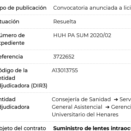
ipo de publicación
Convocatoria anunciada a lic
ituación
Resuelta
úmero de
HUH PA SUM 2020/02
xpediente
eferencia
3722652
ódigo de la
A13013755
ntidad
djudicadora (DIR3)
ntidad
Consejería de Sanidad
Serv
djudicadora
General Asistencial
Gerenci
Universitario del Henares
bjeto del contrato
Suministro de lentes intraoc