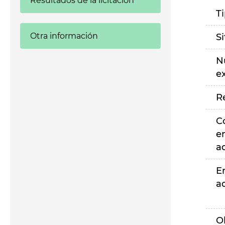
Resultados de la licitación
T
Otra información
S
N
e
R
C
e
a
E
a
O