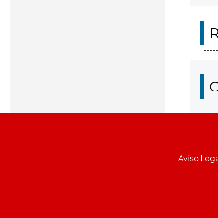
R
O
Aviso Lega
Menu
pie
PCON