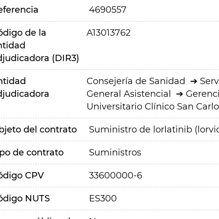
eferencia
4690557
ódigo de la
A13013762
ntidad
djudicadora (DIR3)
ntidad
Consejería de Sanidad
Serv
djudicadora
General Asistencial
Gerenci
Universitario Clínico San Carlo
bjeto del contrato
Suministro de lorlatinib (lorv
ipo de contrato
Suministros
ódigo CPV
33600000-6
ódigo NUTS
ES300