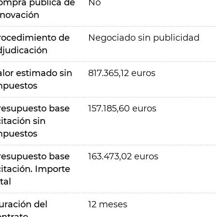
ompra pública de
No
nnovación
rocedimiento de
Negociado sin publicidad
djudicación
alor estimado sin
817.365,12 euros
mpuestos
resupuesto base
157.185,60 euros
citación sin
mpuestos
resupuesto base
163.473,02 euros
citación. Importe
tal
uración del
12 meses