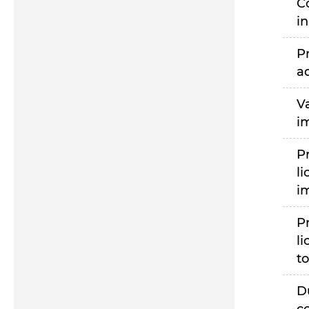
C
i
P
a
V
i
P
li
i
P
li
to
D