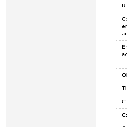
R
C
e
a
E
a
O
T
C
C