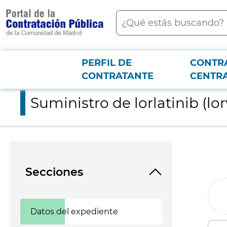
contenido
Buscar
principal
PERFIL DE
CONTR
Menú PCON
2026-3-12
Suministro de lorlatinib (lorviquia) 100 mg
CONTRATANTE
CENTR
Suministro de lorlatinib (lo
Secciones
Datos del expediente