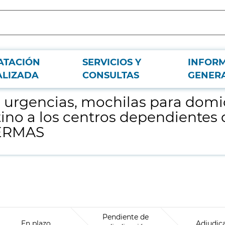
ATACIÓN
SERVICIOS Y
INFOR
s y tensiómetros digitales portátiles con destino a los centros dependientes
ALIZADA
CONSULTAS
GENER
 urgencias, mochilas para domic
tino a los centros dependientes 
SERMAS
Pendiente de
En plazo
Adjudic