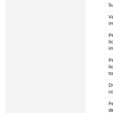
S
V
i
P
li
i
P
li
to
D
c
F
d