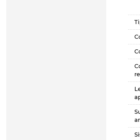
T
C
C
C
r
L
a
S
a
S