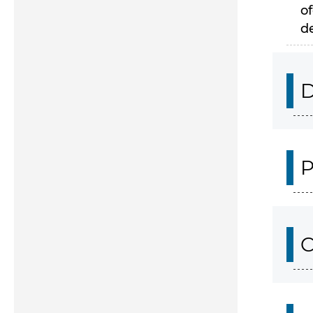
of
d
D
P
C