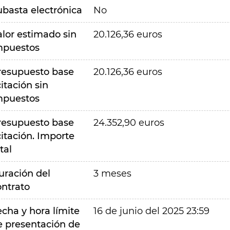
ubasta electrónica
No
alor estimado sin
20.126,36 euros
mpuestos
resupuesto base
20.126,36 euros
citación sin
mpuestos
resupuesto base
24.352,90 euros
citación. Importe
tal
uración del
3 meses
ontrato
echa y hora límite
16 de junio del 2025 23:59
e presentación de