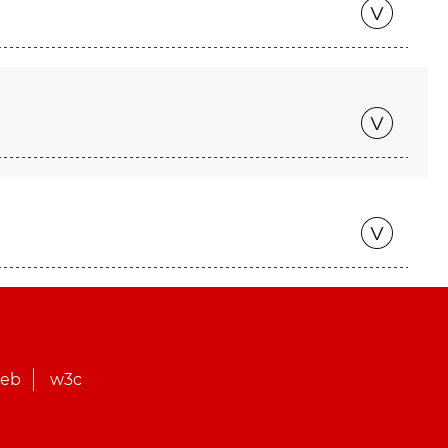
web
w3c