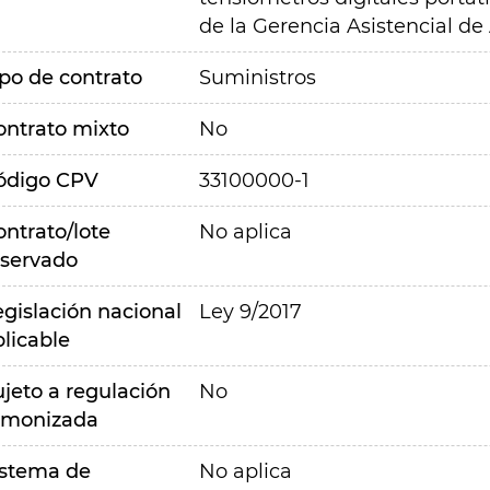
de la Gerencia Asistencial d
ipo de contrato
Suministros
ontrato mixto
No
ódigo CPV
33100000-1
ontrato/lote
No aplica
eservado
egislación nacional
Ley 9/2017
plicable
ujeto a regulación
No
rmonizada
istema de
No aplica