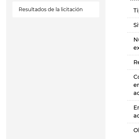
Resultados de la licitación
T
S
N
e
R
C
e
a
E
a
O