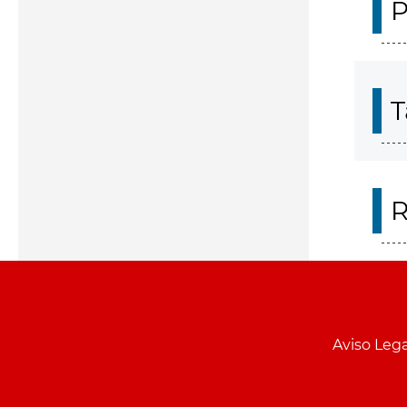
P
T
R
Aviso Lega
Menu
pie