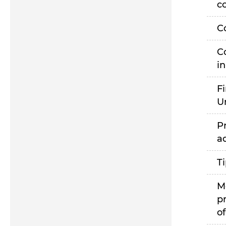
c
C
C
i
F
U
P
a
T
M
p
of