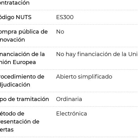
ontratación
ódigo NUTS
ES300
ompra pública de
No
nnovación
inanciación de la
No hay financiación de la Un
nión Europea
rocedimiento de
Abierto simplificado
djudicación
ipo de tramitación
Ordinaria
étodo de
Electrónica
resentación de
ertas