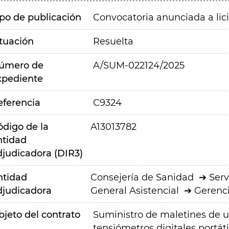
ipo de publicación
Convocatoria anunciada a lic
ituación
Resuelta
úmero de
A/SUM-022124/2025
xpediente
eferencia
C9324
ódigo de la
A13013782
ntidad
djudicadora (DIR3)
ntidad
Consejería de Sanidad
Serv
djudicadora
General Asistencial
Gerenci
bjeto del contrato
Suministro de maletines de u
tensiómetros digitales portát