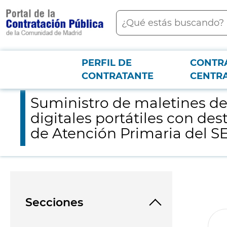
contenido
Buscar
principal
PERFIL DE
CONTR
Menú PCON
2026-3-12
Suministro de maletines de urgencias, mochilas para domicilio
CONTRATANTE
CENTR
Suministro de maletines de
digitales portátiles con des
de Atención Primaria del 
Secciones