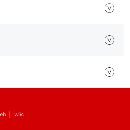
web
w3c