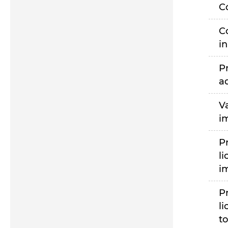
C
C
i
P
a
V
i
P
li
i
P
li
to