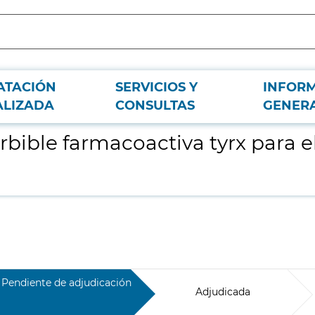
ATACIÓN
SERVICIOS Y
INFOR
ospital Universitario de Fuenlabrada
ALIZADA
CONSULTAS
GENER
bible farmacoactiva tyrx para el
Pendiente de adjudicación
Adjudicada