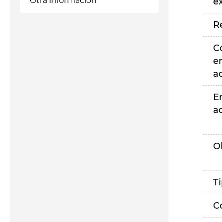
Otra información
e
R
C
e
a
E
a
O
T
C