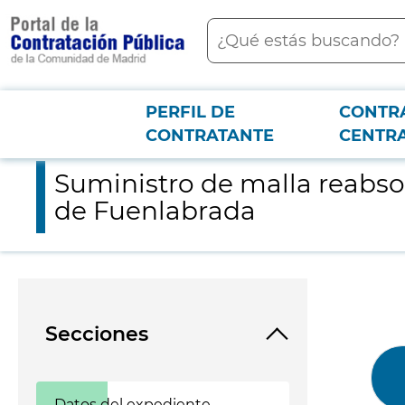
contenido
Buscar
principal
PERFIL DE
CONTR
Menú PCON
2026-3-12
Suministro de malla reabsorbible farmacoactiva tyrx para el H
CONTRATANTE
CENTR
Suministro de malla reabsor
de Fuenlabrada
Secciones
Datos del expediente