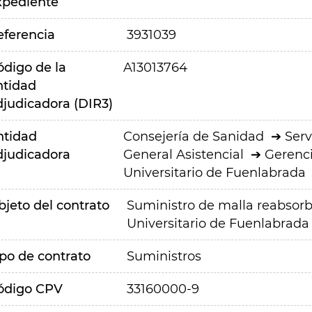
xpediente
eferencia
3931039
ódigo de la
A13013764
ntidad
djudicadora (DIR3)
ntidad
Consejería de Sanidad
Serv
djudicadora
General Asistencial
Gerenci
Universitario de Fuenlabrada
bjeto del contrato
Suministro de malla reabsorbi
Universitario de Fuenlabrada
ipo de contrato
Suministros
ódigo CPV
33160000-9