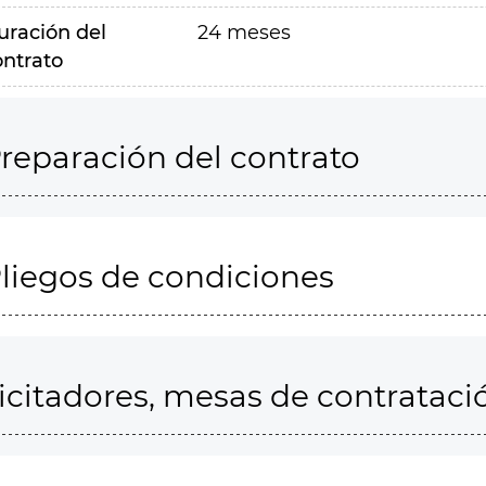
uración del
24 meses
ontrato
reparación del contrato
liegos de condiciones
icitadores, mesas de contrataci