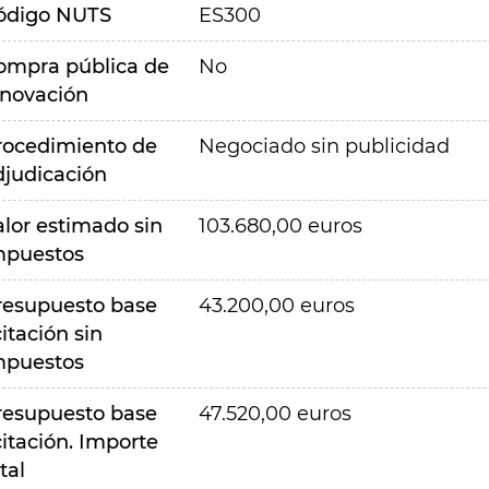
ódigo NUTS
ES300
ompra pública de
No
nnovación
rocedimiento de
Negociado sin publicidad
djudicación
alor estimado sin
103.680,00 euros
mpuestos
resupuesto base
43.200,00 euros
citación sin
mpuestos
resupuesto base
47.520,00 euros
citación. Importe
tal