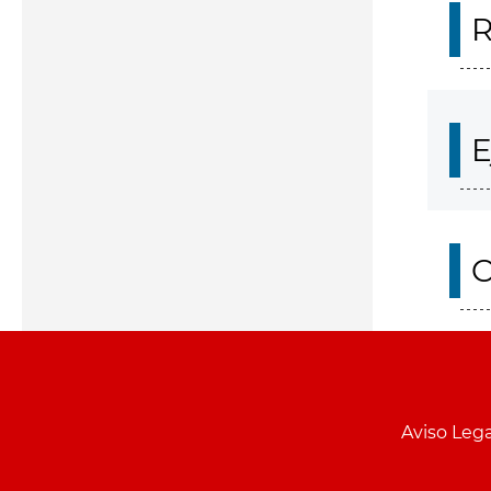
R
E
O
Aviso Lega
Menu
pie