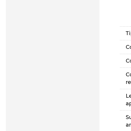
T
C
C
C
r
L
a
S
a