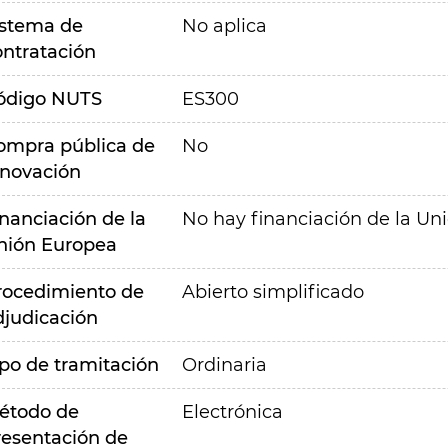
istema de
No aplica
ontratación
ódigo NUTS
ES300
ompra pública de
No
nnovación
inanciación de la
No hay financiación de la Un
nión Europea
rocedimiento de
Abierto simplificado
djudicación
ipo de tramitación
Ordinaria
étodo de
Electrónica
resentación de