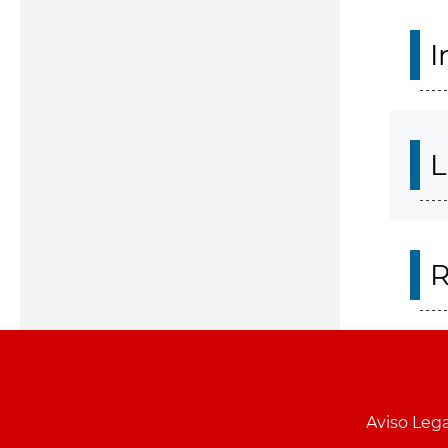
I
L
R
Aviso Lega
Menu