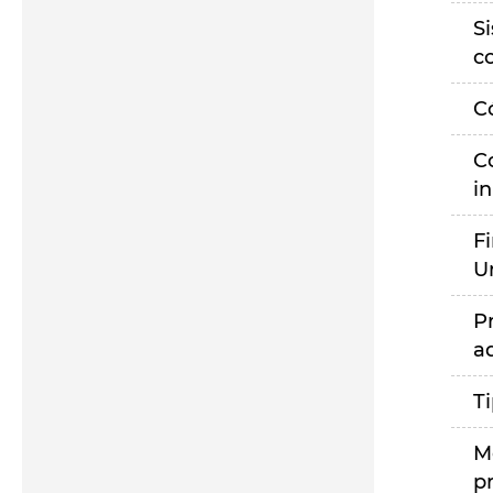
S
c
C
C
i
F
U
P
a
T
M
p