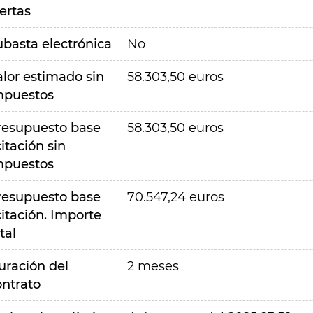
ertas
ubasta electrónica
No
alor estimado sin
58.303,50 euros
mpuestos
resupuesto base
58.303,50 euros
citación sin
mpuestos
resupuesto base
70.547,24 euros
citación. Importe
tal
uración del
2 meses
ontrato