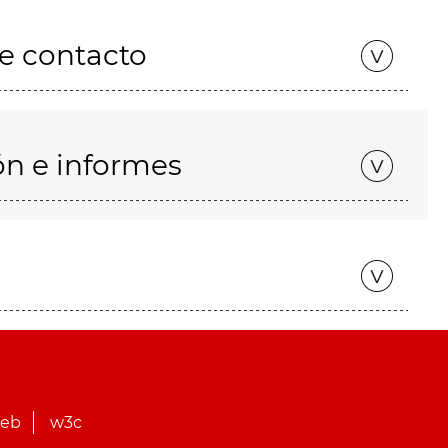
de contacto
ón e informes
web
w3c