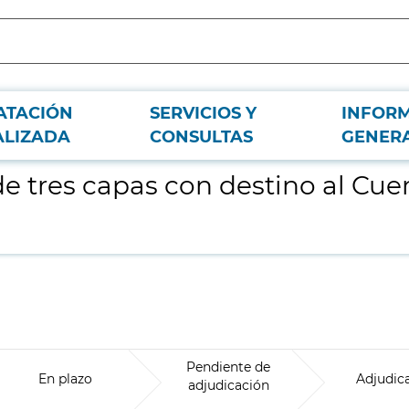
ATACIÓN
SERVICIOS Y
INFOR
po de Bomberos de la Comunidad de Madrid
ALIZADA
CONSULTAS
GENER
 tres capas con destino al Cue
Pendiente de
En plazo
Adjudic
adjudicación