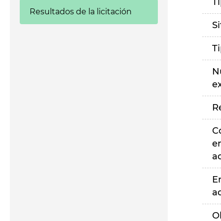
T
Resultados de la licitación
S
T
N
e
R
C
e
a
E
a
O