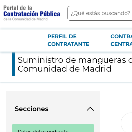
contenido
Buscar
principal
PERFIL DE
CONTR
Menú PCON
2026-3-12
Suministro de mangueras de tres capas con destino al Cuer
CONTRATANTE
CENTR
Suministro de mangueras de
Comunidad de Madrid
Secciones
Datos del expediente