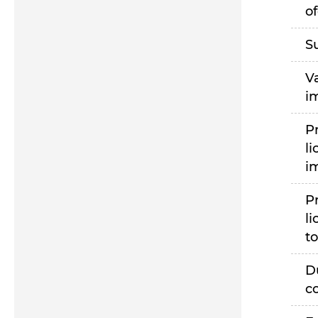
of
S
V
i
P
li
i
P
li
to
D
c