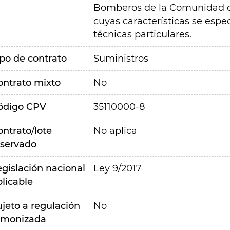
Bomberos de la Comunidad d
cuyas características se espec
técnicas particulares.
ipo de contrato
Suministros
ontrato mixto
No
ódigo CPV
35110000-8
ontrato/lote
No aplica
eservado
egislación nacional
Ley 9/2017
plicable
ujeto a regulación
No
rmonizada