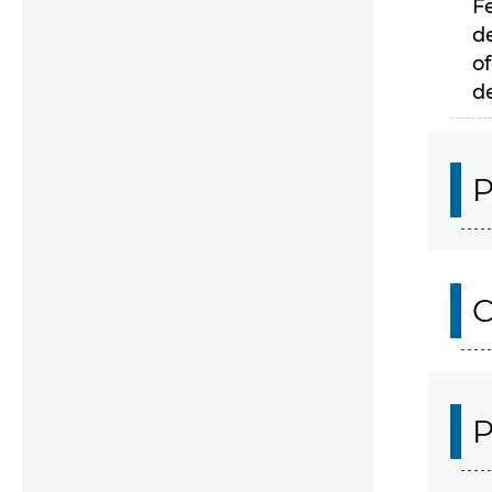
F
d
of
d
P
C
P