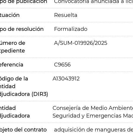
ipo de publicación
Convocatoria anunciada a lic
ituación
Resuelta
ipo de resolución
Formalizado
úmero de
A/SUM-019926/2025
xpediente
eferencia
C9656
ódigo de la
A13043912
ntidad
djudicadora (DIR3)
ntidad
Consejería de Medio Ambiente,
djudicadora
Seguridad y Emergencias Mad
bjeto del contrato
adquisición de mangueras de 