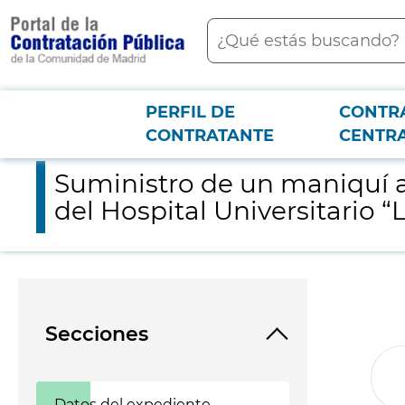
contenido
Buscar
principal
PERFIL DE
CONTR
Menú PCON
2026-3-12
Suministro de un maniquí antropomórfico pediátrico para el Ser
CONTRATANTE
CENTR
Suministro de un maniquí a
del Hospital Universitario “
Secciones
Datos del expediente