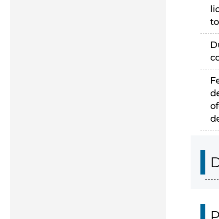
li
to
D
c
F
d
of
d
D
P