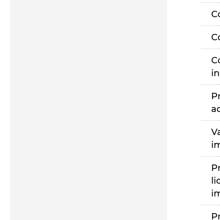
C
C
C
i
P
a
V
i
P
li
i
P