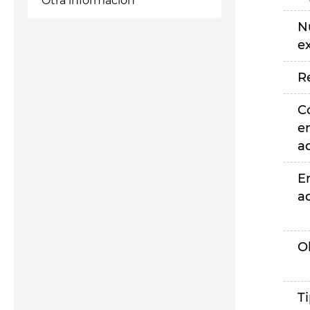
Otra información
N
e
R
C
e
a
E
a
O
T