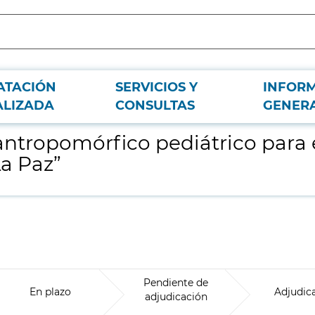
ATACIÓN
SERVICIOS Y
INFOR
vicio de Radiofísica del Hospital Universitario “La Paz”
ALIZADA
CONSULTAS
GENER
ntropomórfico pediátrico para el
La Paz”
Pendiente de
En plazo
Adjudic
adjudicación