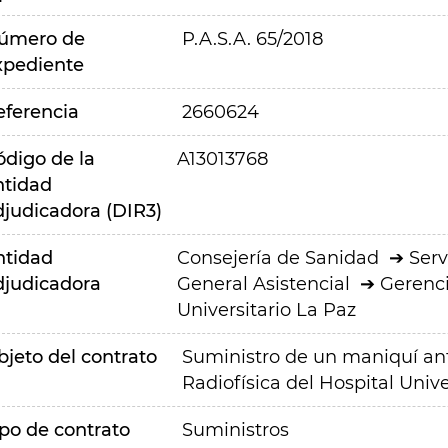
úmero de
P.A.S.A. 65/2018
xpediente
eferencia
2660624
ódigo de la
A13013768
ntidad
djudicadora (DIR3)
ntidad
Consejería de Sanidad
Serv
djudicadora
General Asistencial
Gerenci
Universitario La Paz
bjeto del contrato
Suministro de un maniquí ant
Radiofísica del Hospital Unive
ipo de contrato
Suministros