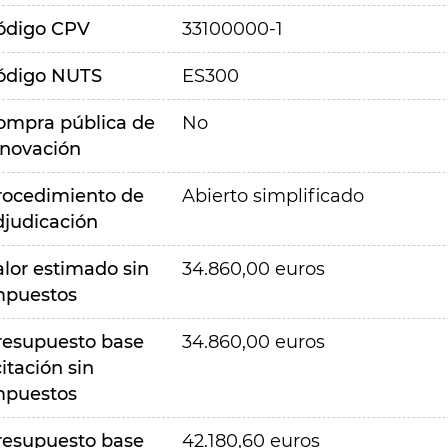
ódigo CPV
33100000-1
ódigo NUTS
ES300
ompra pública de
No
nnovación
rocedimiento de
Abierto simplificado
djudicación
alor estimado sin
34.860,00 euros
mpuestos
resupuesto base
34.860,00 euros
citación sin
mpuestos
resupuesto base
42.180,60 euros