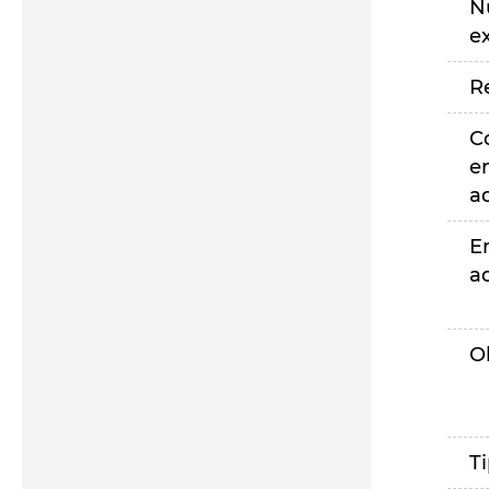
N
e
R
C
e
a
E
a
O
T