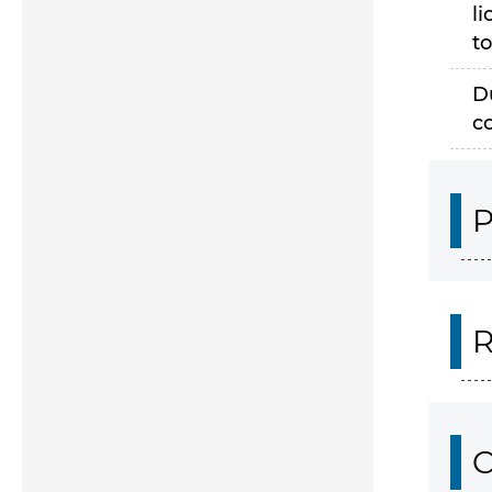
li
to
D
c
P
R
O