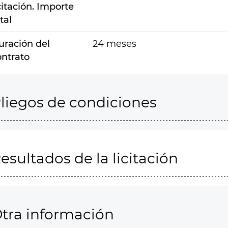
citación. Importe
tal
uración del
24 meses
ontrato
liegos de condiciones
esultados de la licitación
tra información