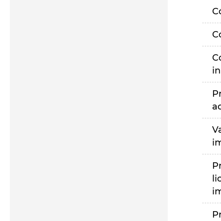
C
C
C
i
P
a
V
i
P
li
i
P