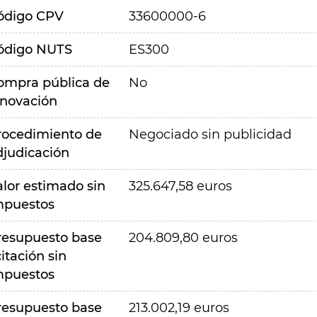
ódigo CPV
33600000-6
ódigo NUTS
ES300
ompra pública de
No
nnovación
rocedimiento de
Negociado sin publicidad
djudicación
alor estimado sin
325.647,58 euros
mpuestos
resupuesto base
204.809,80 euros
citación sin
mpuestos
resupuesto base
213.002,19 euros