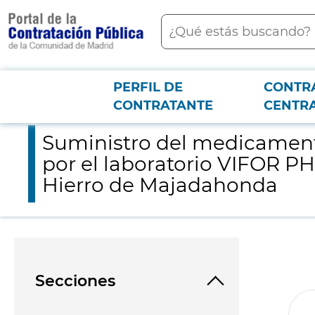
contenido
Buscar
principal
PERFIL DE
CONTR
Menú PCON
2026-3-12
Suministro del medicamento Hierro Carboximaltosa comerciali
CONTRATANTE
CENTR
Suministro del medicament
por el laboratorio VIFOR P
Hierro de Majadahonda
Secciones