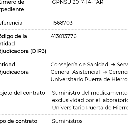
úmero de
GPNSU 2017-14-FAR
xpediente
eferencia
1568703
ódigo de la
A13013776
ntidad
djudicadora (DIR3)
ntidad
Consejería de Sanidad
Serv
djudicadora
General Asistencial
Gerenci
Universitario Puerta de Hier
bjeto del contrato
Suministro del medicamento 
exclusividad por el laborat
Universitario Puerta de Hier
ipo de contrato
Suministros