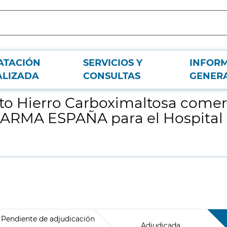
ATACIÓN
SERVICIOS Y
INFOR
zado en exclusividad por el laboratorio VIFOR PHARMA ESPAÑA para el Hospi
ALIZADA
CONSULTAS
GENER
o Hierro Carboximaltosa comerc
HARMA ESPAÑA para el Hospital 
Pendiente de adjudicación
Adjudicada