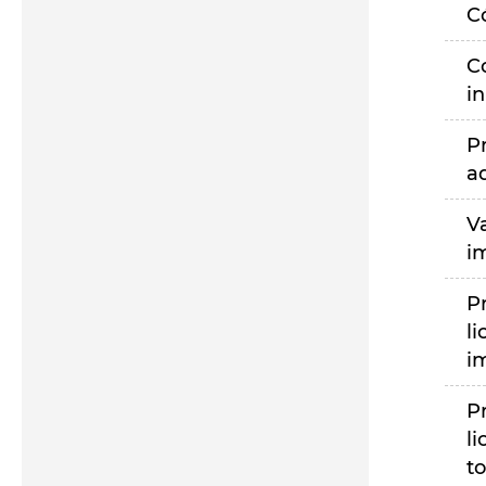
C
C
i
P
a
V
i
P
li
i
P
li
to