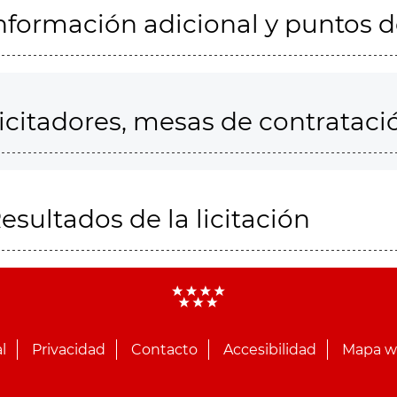
nformación adicional y puntos 
icitadores, mesas de contrataci
esultados de la licitación
l
Privacidad
Contacto
Accesibilidad
Mapa 