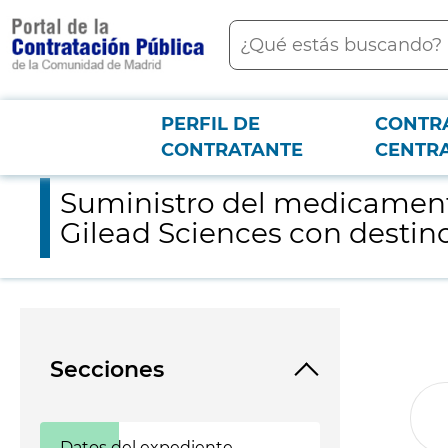
contenido
Buscar
principal
PERFIL DE
CONTR
Menú PCON
2026-3-12
Suministro del medicamento Yescarta distribuido en exclusivid
CONTRATANTE
CENTR
Suministro del medicamento
Gilead Sciences con destin
Secciones
Datos del expediente