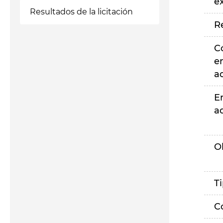
e
Resultados de la licitación
R
C
e
a
E
a
O
T
C