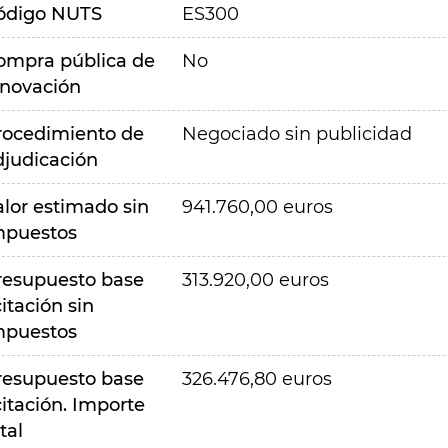
ódigo NUTS
ES300
ompra pública de
No
nnovación
rocedimiento de
Negociado sin publicidad
djudicación
alor estimado sin
941.760,00 euros
mpuestos
resupuesto base
313.920,00 euros
citación sin
mpuestos
resupuesto base
326.476,80 euros
citación. Importe
tal