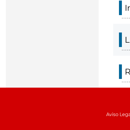
I
L
R
Aviso Lega
Menu
pie