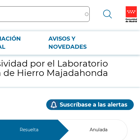
MACIÓN
AVISOS Y
 Puerta de Hierro Majadahonda
AL
NOVEDADES
ividad por el Laboratorio
rta de Hierro Majadahonda
Suscríbase a las alertas
Resuelta
Anulada