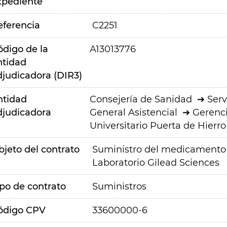
xpediente
eferencia
C2251
ódigo de la
A13013776
ntidad
djudicadora (DIR3)
ntidad
Consejería de Sanidad
Serv
djudicadora
General Asistencial
Gerenci
Universitario Puerta de Hier
bjeto del contrato
Suministro del medicamento Y
Laboratorio Gilead Sciences
ipo de contrato
Suministros
ódigo CPV
33600000-6