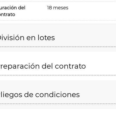
uración del
18 meses
ontrato
ivisión en lotes
reparación del contrato
liegos de condiciones