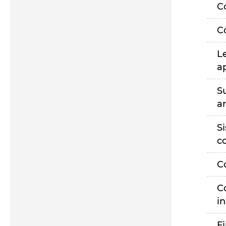
C
C
L
a
S
a
S
c
C
C
i
F