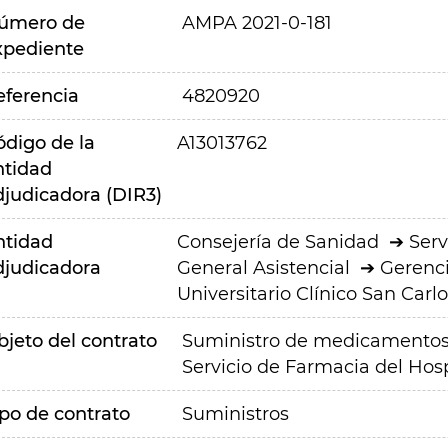
úmero de
AMPA 2021-0-181
xpediente
eferencia
4820920
ódigo de la
A13013762
ntidad
djudicadora (DIR3)
ntidad
Consejería de Sanidad
Serv
djudicadora
General Asistencial
Gerenci
Universitario Clínico San Carlo
bjeto del contrato
Suministro de medicamento
Servicio de Farmacia del Hosp
ipo de contrato
Suministros