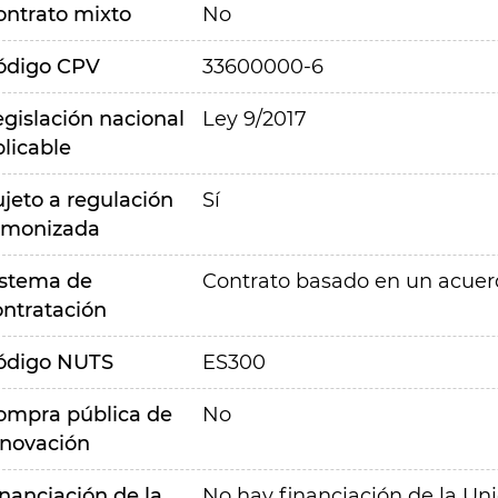
ontrato mixto
No
ódigo CPV
33600000-6
egislación nacional
Ley 9/2017
plicable
ujeto a regulación
Sí
rmonizada
istema de
Contrato basado en un acue
ontratación
ódigo NUTS
ES300
ompra pública de
No
nnovación
inanciación de la
No hay financiación de la Un