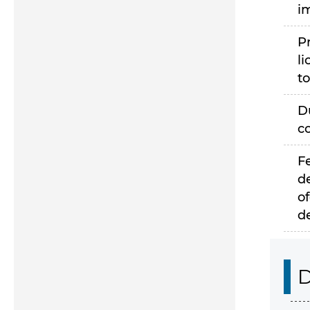
i
P
li
to
D
c
F
d
of
d
D