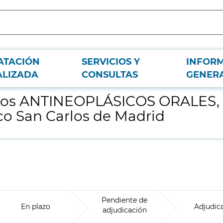
ATACIÓN
SERVICIOS Y
INFOR
 Servicio de Farmacia del Hospital Clínico San Carlos de Madrid
ALIZADA
CONSULTAS
GENER
os ANTINEOPLÁSICOS ORALES, pa
ico San Carlos de Madrid
Pendiente de
En plazo
Adjudic
adjudicación