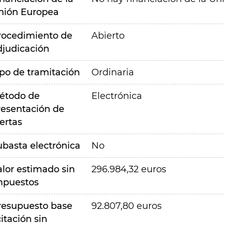
nión Europea
rocedimiento de
Abierto
djudicación
ipo de tramitación
Ordinaria
étodo de
Electrónica
resentación de
ertas
ubasta electrónica
No
alor estimado sin
296.984,32 euros
mpuestos
resupuesto base
92.807,80 euros
citación sin