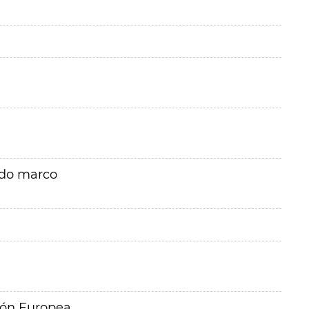
rdo marco
ión Europea