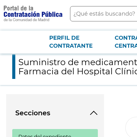
contenido
Buscar
principal
PERFIL DE
CONTR
Menú PCON
2026-3-12
Suministro de medicamentos ANTINEOPLÁSICOS ORALES, para el
CONTRATANTE
CENTR
Suministro de medicament
Farmacia del Hospital Clín
Secciones
Datos del expediente