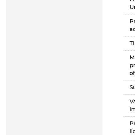
U
P
a
T
M
p
of
S
V
i
P
li