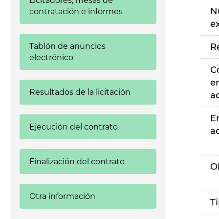
Licitadores, mesas de
N
contratación e informes
e
Tablón de anuncios
R
electrónico
C
e
Resultados de la licitación
a
E
Ejecución del contrato
a
Finalización del contrato
O
Otra información
T