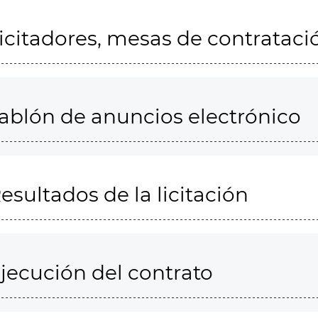
icitadores, mesas de contrataci
ablón de anuncios electrónico
esultados de la licitación
jecución del contrato