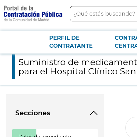
contenido
Buscar
principal
PERFIL DE
CONTR
Menú PCON
2026-3-12
Suministro de medicamentos: AUBAGIO Concentración 14 MG (T
CONTRATANTE
CENTR
Suministro de medicament
para el Hospital Clínico San
Secciones
Datos del expediente