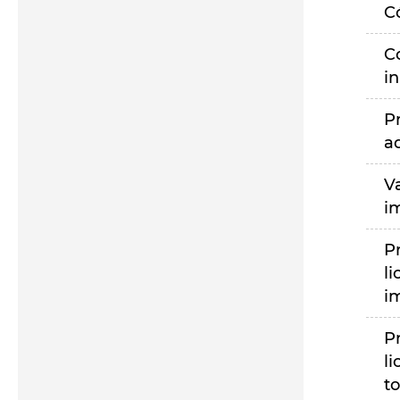
C
C
i
P
a
V
i
P
li
i
P
li
to