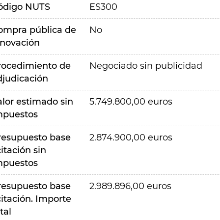
ódigo NUTS
ES300
ompra pública de
No
nnovación
rocedimiento de
Negociado sin publicidad
djudicación
alor estimado sin
5.749.800,00 euros
mpuestos
resupuesto base
2.874.900,00 euros
citación sin
mpuestos
resupuesto base
2.989.896,00 euros
citación. Importe
tal