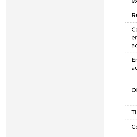
e
R
C
e
a
E
a
O
T
C