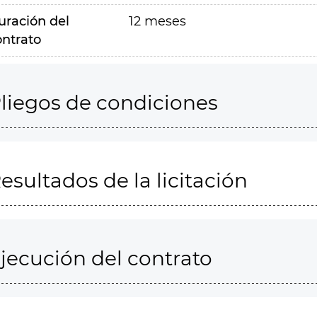
uración del
12 meses
ontrato
liegos de condiciones
esultados de la licitación
jecución del contrato