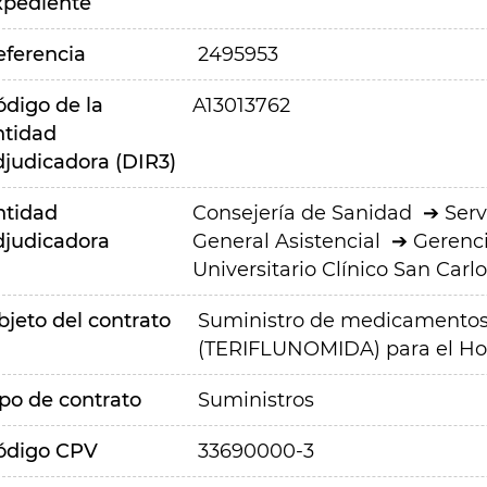
xpediente
eferencia
2495953
ódigo de la
A13013762
ntidad
djudicadora (DIR3)
ntidad
Consejería de Sanidad
Serv
djudicadora
General Asistencial
Gerenci
Universitario Clínico San Carlo
bjeto del contrato
Suministro de medicamentos
(TERIFLUNOMIDA) para el Hosp
ipo de contrato
Suministros
ódigo CPV
33690000-3