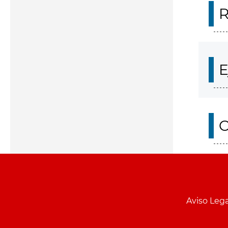
R
E
O
Aviso Lega
Menu
pie