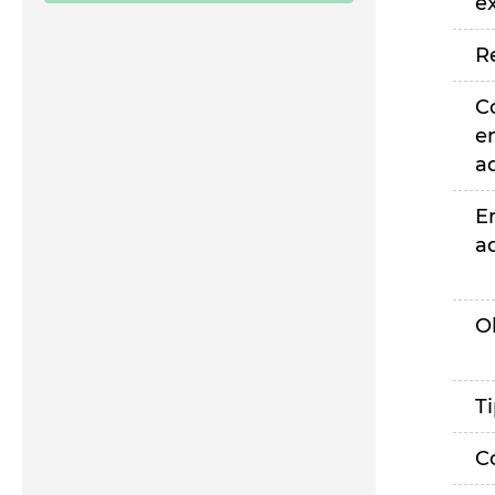
e
R
C
e
a
E
a
O
T
C