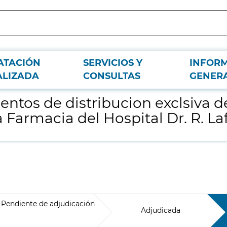
ATACIÓN
SERVICIOS Y
INFOR
firma Otsuka Pharmaceutical, S.A. para la Farmacia del Hospital Dr. R. Lafora
ALIZADA
CONSULTAS
GENER
ntos de distribucion exclsiva d
 Farmacia del Hospital Dr. R. La
Pendiente de adjudicación
Adjudicada