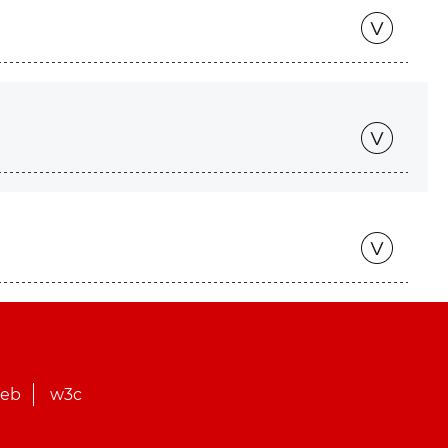
web
w3c