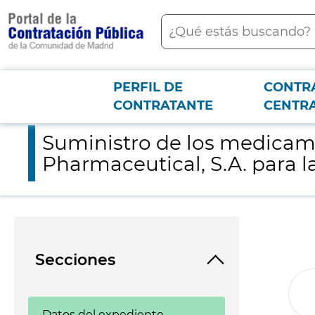
contenido
Buscar
principal
PERFIL DE
CONTR
Menú PCON
2026-3-12
Suministro de los medicamentos de distribucion exclsiva de la 
CONTRATANTE
CENTR
Suministro de los medicame
Pharmaceutical, S.A. para la
Secciones
Datos del expediente