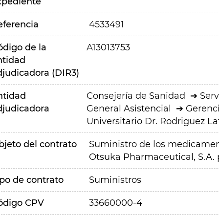
xpediente
eferencia
4533491
ódigo de la
A13013753
ntidad
djudicadora (DIR3)
ntidad
Consejería de Sanidad
Serv
djudicadora
General Asistencial
Gerenci
Universitario Dr. Rodriguez La
bjeto del contrato
Suministro de los medicament
Otsuka Pharmaceutical, S.A. p
ipo de contrato
Suministros
ódigo CPV
33660000-4