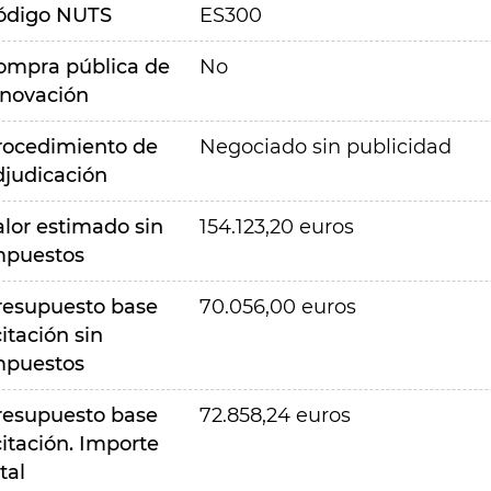
ódigo NUTS
ES300
ompra pública de
No
nnovación
rocedimiento de
Negociado sin publicidad
djudicación
alor estimado sin
154.123,20 euros
mpuestos
resupuesto base
70.056,00 euros
citación sin
mpuestos
resupuesto base
72.858,24 euros
citación. Importe
tal