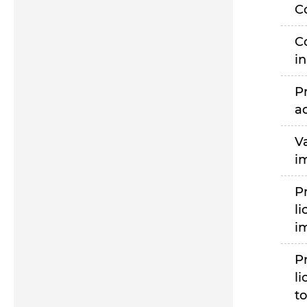
C
C
i
P
a
V
i
P
li
i
P
li
to