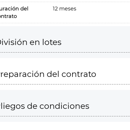
uración del
12 meses
ontrato
ivisión en lotes
reparación del contrato
liegos de condiciones