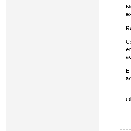
N
e
R
C
e
a
E
a
O