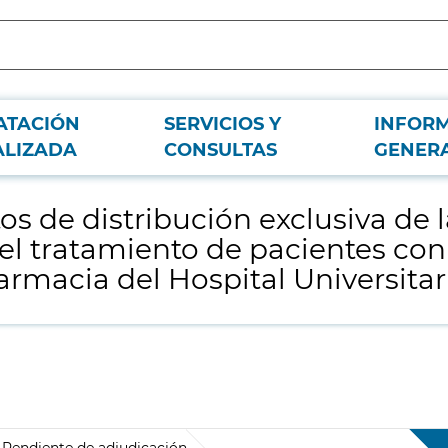
ATACIÓN
SERVICIOS Y
INFOR
firma "MERCK SHARP & DOHME ESPAÑA, S.A" para el tratamiento de pacientes 
ALIZADA
CONSULTAS
GENER
s de distribución exclusiva de
l tratamiento de pacientes con
Farmacia del Hospital Universita