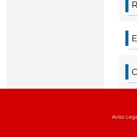
R
E
O
Aviso Lega
Menu
pie