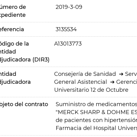
úmero de
2019-3-09
xpediente
eferencia
3135534
ódigo de la
A13013773
ntidad
djudicadora (DIR3)
ntidad
Consejería de Sanidad
Serv
djudicadora
General Asistencial
Gerenci
Universitario 12 de Octubre
bjeto del contrato
Suministro de medicamentos d
"MERCK SHARP & DOHME ESPAÑ
de pacientes con hipertensió
Farmacia del Hospital Univers