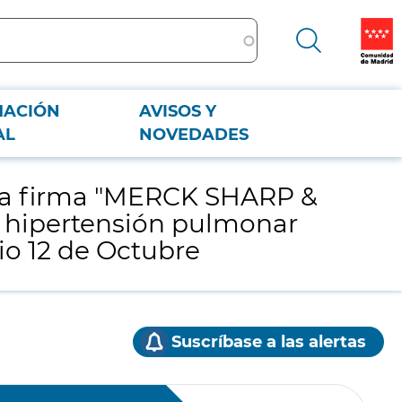
MACIÓN
AVISOS Y
con hipertensión pulmonar con destino al Servicio de Farmacia del
AL
NOVEDADES
 la firma "MERCK SHARP &
 hipertensión pulmonar
rio 12 de Octubre
Suscríbase a las alertas