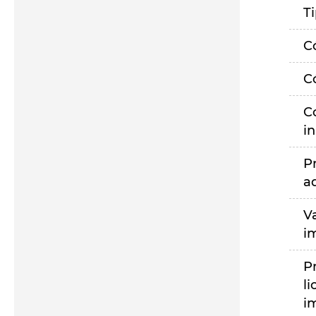
T
C
C
C
i
P
a
V
i
P
li
i