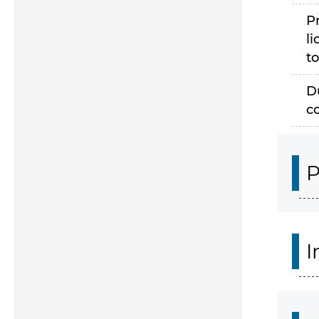
P
li
to
D
c
P
I