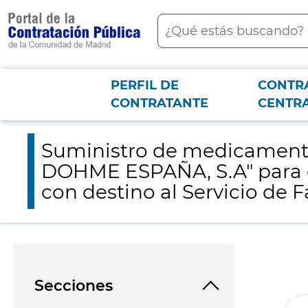
contenido
Buscar
principal
PERFIL DE
CONTR
Menú PCON
2026-3-12
Suministro de medicamentos de distribución exclusiva de la 
CONTRATANTE
CENTR
Hospital Universitario 12 de Octubre
Suministro de medicamento
DOHME ESPAÑA, S.A" para e
con destino al Servicio de 
Secciones