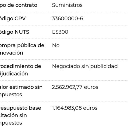
ipo de contrato
Suministros
ódigo CPV
33600000-6
ódigo NUTS
ES300
ompra pública de
No
nnovación
rocedimiento de
Negociado sin publicidad
djudicación
alor estimado sin
2.562.962,77 euros
mpuestos
resupuesto base
1.164.983,08 euros
citación sin
mpuestos