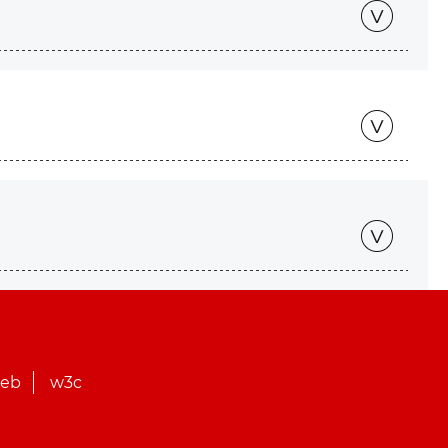
web
w3c