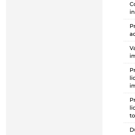
C
i
P
a
V
i
P
li
i
P
li
to
D