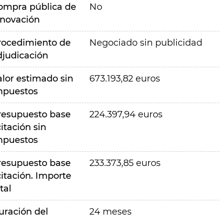
ompra pública de
No
nnovación
rocedimiento de
Negociado sin publicidad
djudicación
alor estimado sin
673.193,82 euros
mpuestos
resupuesto base
224.397,94 euros
citación sin
mpuestos
resupuesto base
233.373,85 euros
citación. Importe
tal
uración del
24 meses