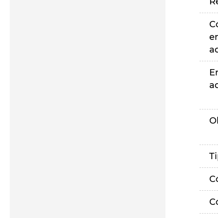
R
C
e
a
E
a
O
T
C
C