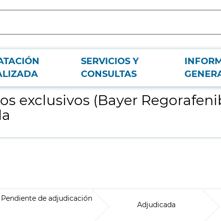
ATACIÓN
SERVICIOS Y
INFOR
ara el Hospital Universitario de Fuenlabrada
ALIZADA
CONSULTAS
GENER
 exclusivos (Bayer Regorafenib)
da
Pendiente de adjudicación
Adjudicada