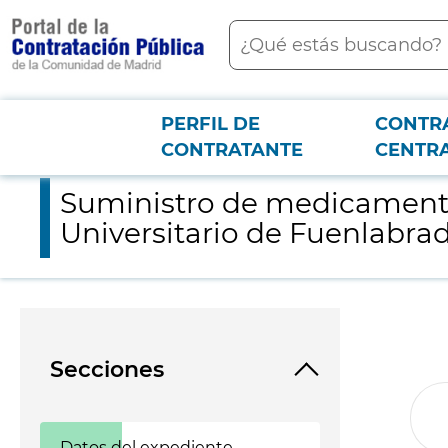
contenido
Buscar
principal
PERFIL DE
CONTR
Menú PCON
2026-3-12
Suministro de medicamentos exclusivos (Bayer Regorafenib) p
CONTRATANTE
CENTR
Suministro de medicamentos
Universitario de Fuenlabra
Secciones
Datos del expediente