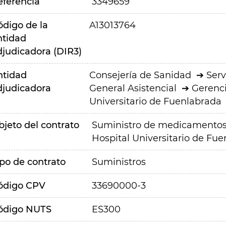
eferencia
3349659
ódigo de la
A13013764
ntidad
djudicadora (DIR3)
ntidad
Consejería de Sanidad
Serv
djudicadora
General Asistencial
Gerenci
Universitario de Fuenlabrada
bjeto del contrato
Suministro de medicamentos e
Hospital Universitario de Fu
ipo de contrato
Suministros
ódigo CPV
33690000-3
ódigo NUTS
ES300