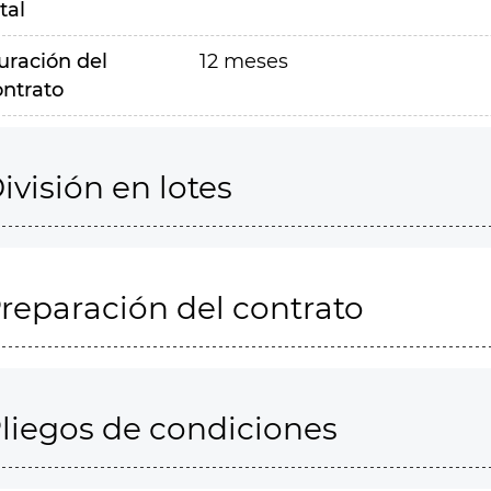
tal
uración del
12 meses
ontrato
ivisión en lotes
reparación del contrato
liegos de condiciones