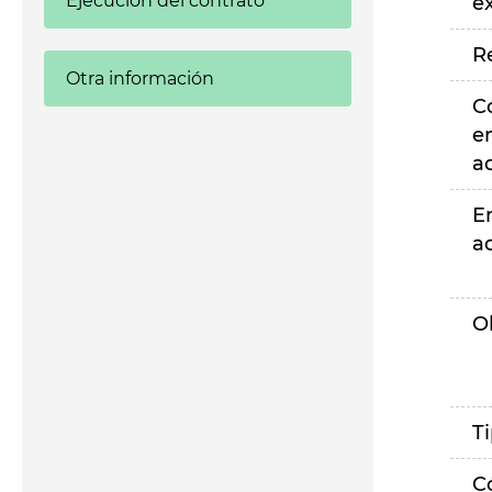
Ejecución del contrato
e
R
Otra información
C
e
a
E
a
O
T
C