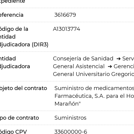
xpediente
eferencia
3616679
ódigo de la
A13013774
ntidad
djudicadora (DIR3)
ntidad
Consejería de Sanidad
Serv
djudicadora
General Asistencial
Gerenci
General Universitario Gregor
bjeto del contrato
Suministro de medicamentos 
Farmacéutica, S.A. para el Ho
Marañón"
ipo de contrato
Suministros
ódigo CPV
33600000-6