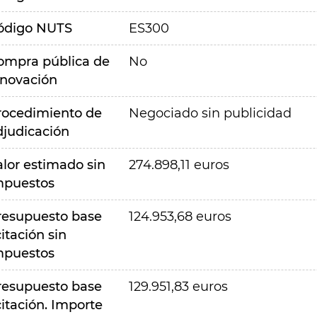
ódigo NUTS
ES300
ompra pública de
No
nnovación
rocedimiento de
Negociado sin publicidad
djudicación
alor estimado sin
274.898,11 euros
mpuestos
resupuesto base
124.953,68 euros
citación sin
mpuestos
resupuesto base
129.951,83 euros
citación. Importe