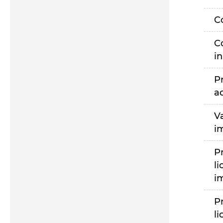
C
C
i
P
a
V
i
P
li
i
P
li