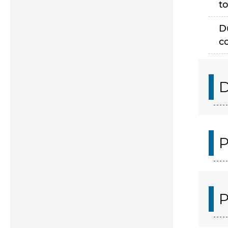
to
D
c
D
P
P