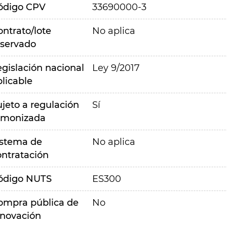
ódigo CPV
33690000-3
ontrato/lote
No aplica
eservado
egislación nacional
Ley 9/2017
plicable
ujeto a regulación
Sí
rmonizada
istema de
No aplica
ontratación
ódigo NUTS
ES300
ompra pública de
No
nnovación