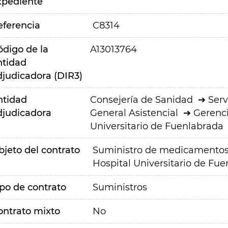
xpediente
eferencia
C8314
ódigo de la
A13013764
ntidad
djudicadora (DIR3)
ntidad
Consejería de Sanidad
Serv
djudicadora
General Asistencial
Gerenci
Universitario de Fuenlabrada
bjeto del contrato
Suministro de medicamentos e
Hospital Universitario de Fu
ipo de contrato
Suministros
ontrato mixto
No