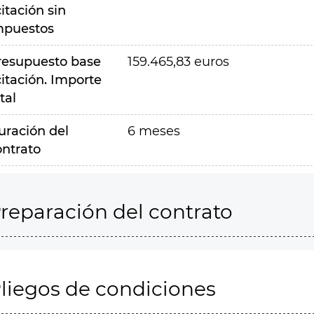
citación sin
mpuestos
resupuesto base
159.465,83 euros
citación. Importe
tal
uración del
6 meses
ontrato
reparación del contrato
liegos de condiciones