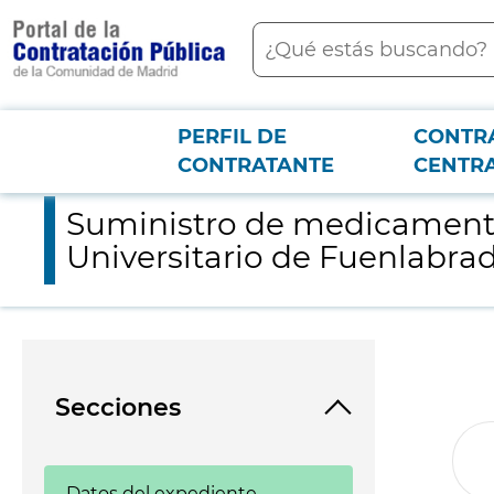
contenido
Buscar
principal
PERFIL DE
CONTR
Menú PCON
2026-3-12
Suministro de medicamentos exclusivos Tucatinib de Pfizer, p
CONTRATANTE
CENTR
Suministro de medicamentos 
Universitario de Fuenlabra
Secciones
Datos del expediente