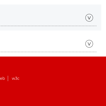
web
w3c