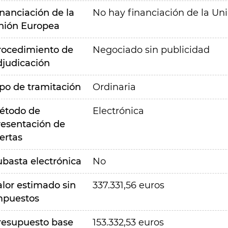
inanciación de la
No hay financiación de la Un
nión Europea
rocedimiento de
Negociado sin publicidad
djudicación
ipo de tramitación
Ordinaria
étodo de
Electrónica
resentación de
ertas
ubasta electrónica
No
alor estimado sin
337.331,56 euros
mpuestos
resupuesto base
153.332,53 euros