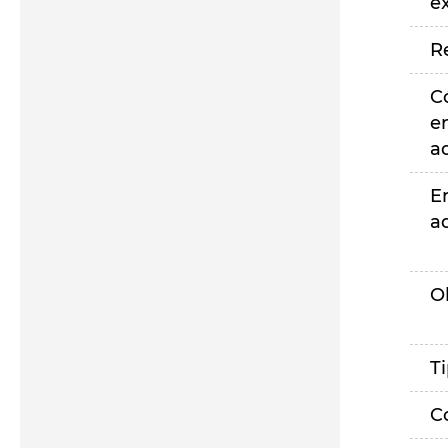
e
R
C
e
a
E
a
O
T
C