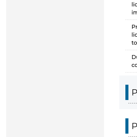
li
i
P
li
to
D
c
P
P