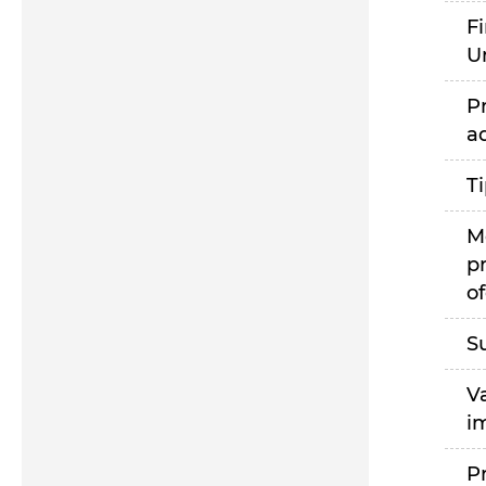
F
U
P
a
T
M
p
of
S
V
i
P