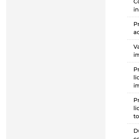
C
i
P
a
V
i
P
li
i
P
li
to
D