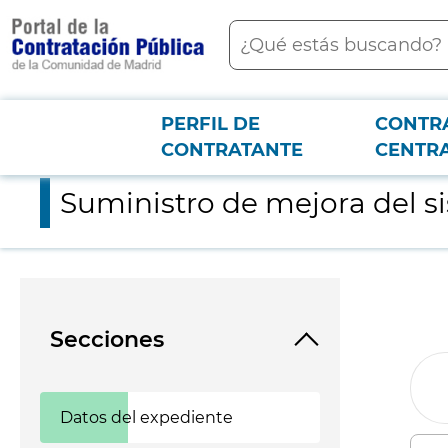
contenido
Buscar
principal
PERFIL DE
CONTR
Menú PCON
2026-3-12
Suministro de mejora del sistema de retroproyección del Tics 
CONTRATANTE
CENTR
Suministro de mejora del si
Secciones
Datos del expediente