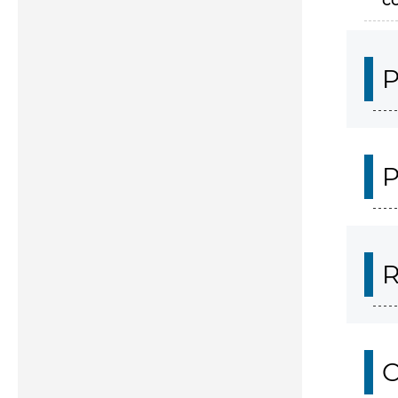
c
P
P
R
O