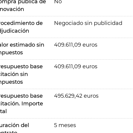
ompra pública de
No
nnovación
rocedimiento de
Negociado sin publicidad
djudicación
alor estimado sin
409.611,09 euros
mpuestos
resupuesto base
409.611,09 euros
citación sin
mpuestos
resupuesto base
495.629,42 euros
citación. Importe
tal
uración del
5 meses