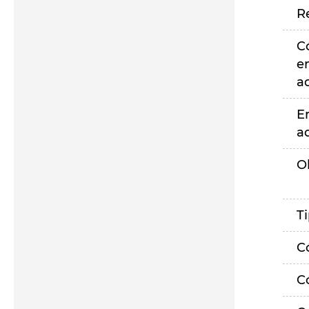
R
C
e
a
E
a
O
T
C
C