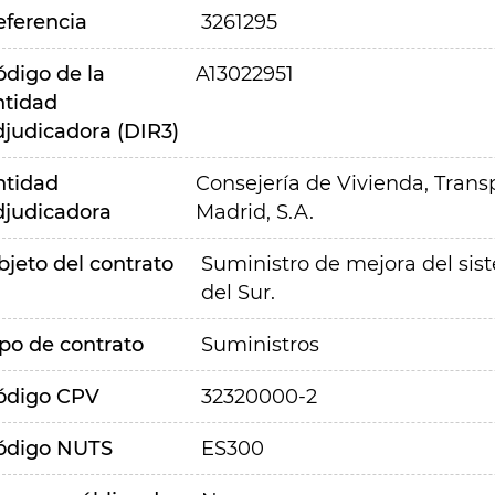
eferencia
3261295
ódigo de la
A13022951
ntidad
djudicadora (DIR3)
ntidad
Consejería de Vivienda, Transp
djudicadora
Madrid, S.A.
bjeto del contrato
Suministro de mejora del sis
del Sur.
ipo de contrato
Suministros
ódigo CPV
32320000-2
ódigo NUTS
ES300