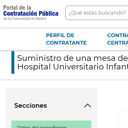
contenido
Buscar
principal
PERFIL DE
CONTR
Menú PCON
2026-3-12
Suministro de una mesa de anestesia con monitor hemod. de ca
CONTRATANTE
CENTR
Suministro de una mesa de 
Hospital Universitario Infan
Secciones
Datos del expediente