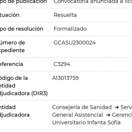
ipo de publicación
Convocatoria anunciada a lic
ituación
Resuelta
ipo de resolución
Formalizado
úmero de
GCASU2300024
xpediente
eferencia
C3294
ódigo de la
A13013759
ntidad
djudicadora (DIR3)
ntidad
Consejería de Sanidad
Serv
djudicadora
General Asistencial
Gerenci
Universitario Infanta Sofía