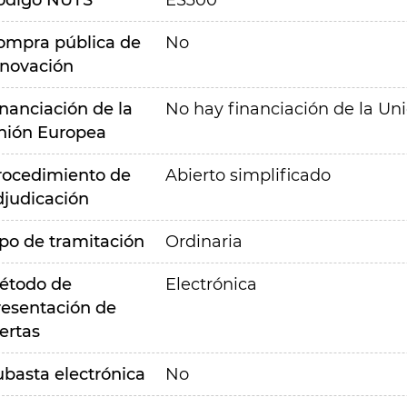
ódigo NUTS
ES300
ompra pública de
No
nnovación
inanciación de la
No hay financiación de la Un
nión Europea
rocedimiento de
Abierto simplificado
djudicación
ipo de tramitación
Ordinaria
étodo de
Electrónica
resentación de
ertas
ubasta electrónica
No