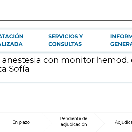
ATACIÓN
SERVICIOS Y
INFOR
becera, para el Hospital Universitario Infanta Sofía
ALIZADA
CONSULTAS
GENER
anestesia con monitor hemod. d
ta Sofía
Pendiente de
En plazo
Adjudic
adjudicación