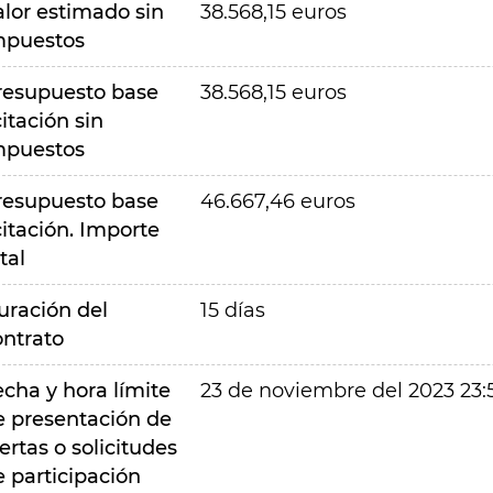
alor estimado sin
38.568,15 euros
mpuestos
resupuesto base
38.568,15 euros
citación sin
mpuestos
resupuesto base
46.667,46 euros
citación. Importe
tal
uración del
15 días
ontrato
echa y hora límite
23 de noviembre del 2023 23:
e presentación de
ertas o solicitudes
e participación