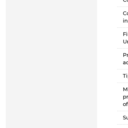
C
C
i
F
U
P
a
T
M
p
of
S