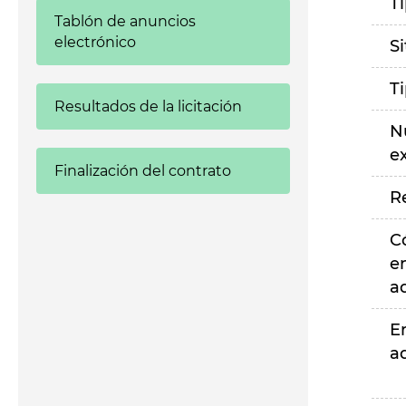
T
Tablón de anuncios
electrónico
S
T
Resultados de la licitación
N
e
Finalización del contrato
R
C
e
a
E
a