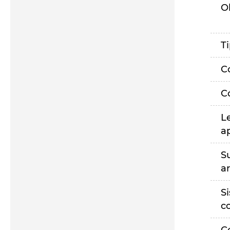
O
T
C
C
L
a
S
a
S
c