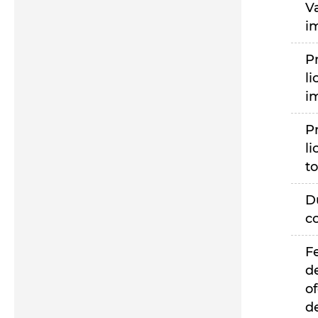
V
i
P
li
i
P
li
to
D
c
F
d
of
d