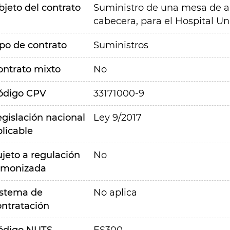
bjeto del contrato
Suministro de una mesa de 
cabecera, para el Hospital Uni
ipo de contrato
Suministros
ontrato mixto
No
ódigo CPV
33171000-9
egislación nacional
Ley 9/2017
plicable
ujeto a regulación
No
rmonizada
istema de
No aplica
ontratación