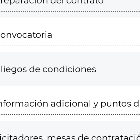
reparación del contrato
onvocatoria
liegos de condiciones
nformación adicional y puntos 
icitadores, mesas de contrataci