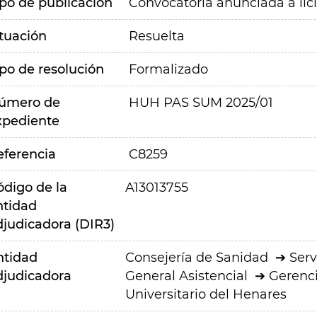
ipo de publicación
Convocatoria anunciada a lic
ituación
Resuelta
ipo de resolución
Formalizado
úmero de
HUH PAS SUM 2025/01
xpediente
eferencia
C8259
ódigo de la
A13013755
ntidad
djudicadora (DIR3)
ntidad
Consejería de Sanidad
Serv
djudicadora
General Asistencial
Gerenci
Universitario del Henares