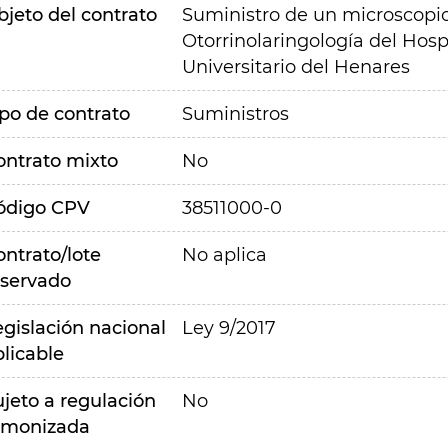
bjeto del contrato
Suministro de un microscopio 
Otorrinolaringología del Hosp
Universitario del Henares
ipo de contrato
Suministros
ontrato mixto
No
ódigo CPV
38511000-0
ontrato/lote
No aplica
eservado
egislación nacional
Ley 9/2017
plicable
ujeto a regulación
No
rmonizada