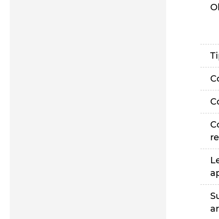
O
T
C
C
C
r
L
a
S
a