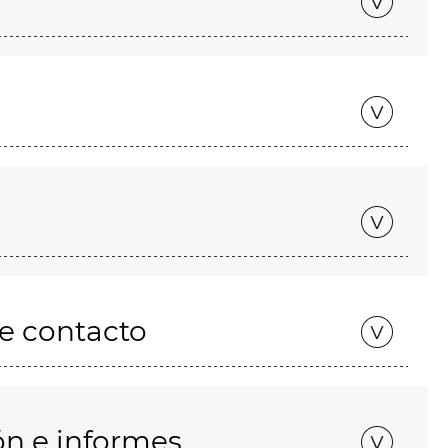
de contacto
ón e informes