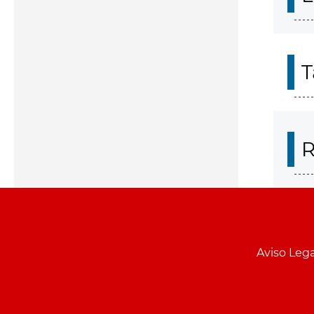
T
R
Aviso Lega
Menu
pie
PCON