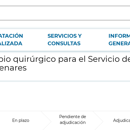
ATACIÓN
SERVICIOS Y
INFOR
orrinolaringología del Hospital Universitario del Henares
ALIZADA
CONSULTAS
GENER
o quirúrgico para el Servicio de
Henares
Pendiente de
En plazo
Adjudic
adjudicación