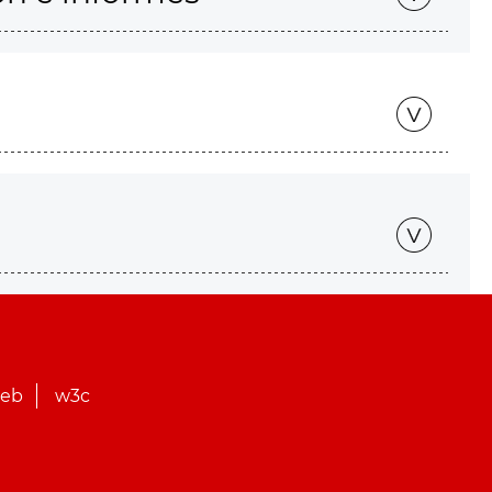
web
w3c