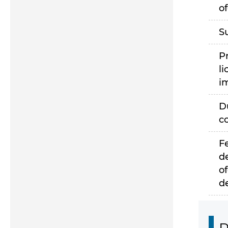
of
S
P
li
i
D
c
F
d
of
d