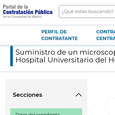
contenido
Buscar
principal
PERFIL DE
CONTR
Menú PCON
2026-3-12
Suministro de un microscopio quirúrgico para el Servicio de Ot
CONTRATANTE
CENTR
Suministro de un microscopi
Hospital Universitario del 
Secciones
Datos del expediente