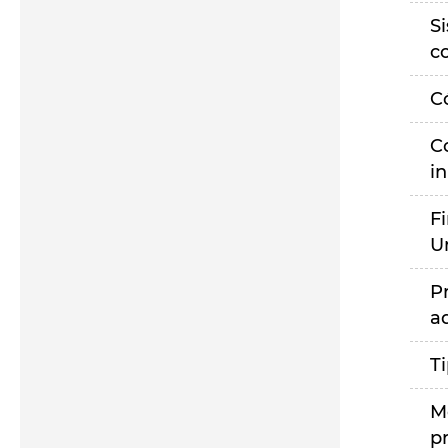
S
c
C
C
i
F
U
P
a
T
M
p