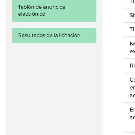
T
Tablón de anuncios
electrónico
S
T
Resultados de la licitación
N
e
R
C
e
a
E
a