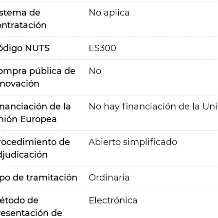
istema de
No aplica
ontratación
ódigo NUTS
ES300
ompra pública de
No
nnovación
inanciación de la
No hay financiación de la Un
nión Europea
rocedimiento de
Abierto simplificado
djudicación
ipo de tramitación
Ordinaria
étodo de
Electrónica
resentación de