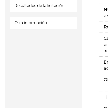
Resultados de la licitación
N
e
Otra información
R
C
e
a
E
a
O
T