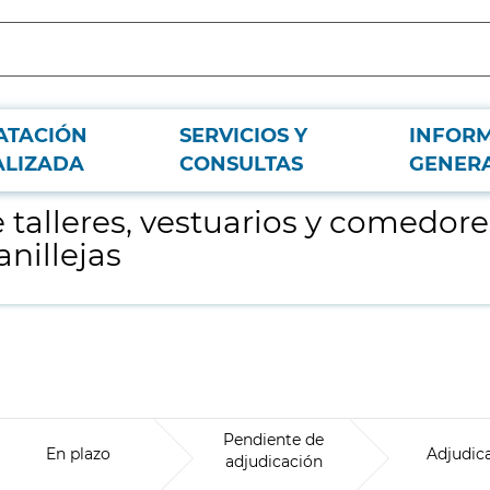
ATACIÓN
SERVICIOS Y
INFOR
rsonal de oficio en los Depósitos de Ventas y Canillejas
ALIZADA
CONSULTAS
GENER
 talleres, vestuarios y comedore
anillejas
Pendiente de
En plazo
Adjudic
adjudicación