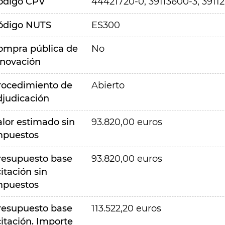
ódigo CPV
44421720-0, 39113600-3, 3911
ódigo NUTS
ES300
ompra pública de
No
nnovación
rocedimiento de
Abierto
djudicación
alor estimado sin
93.820,00 euros
mpuestos
resupuesto base
93.820,00 euros
citación sin
mpuestos
resupuesto base
113.522,20 euros
citación. Importe