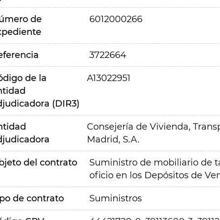
úmero de
6012000266
xpediente
eferencia
3722664
ódigo de la
A13022951
ntidad
djudicadora (DIR3)
ntidad
Consejería de Vivienda, Transp
djudicadora
Madrid, S.A.
bjeto del contrato
Suministro de mobiliario de t
oficio en los Depósitos de Ven
ipo de contrato
Suministros