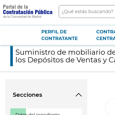
contenido
Buscar
principal
PERFIL DE
CONTR
Menú PCON
2026-3-12
Suministro de mobiliario de talleres, vestuarios y comedores pe
CONTRATANTE
CENTR
Suministro de mobiliario de
los Depósitos de Ventas y C
Secciones
Datos del expediente