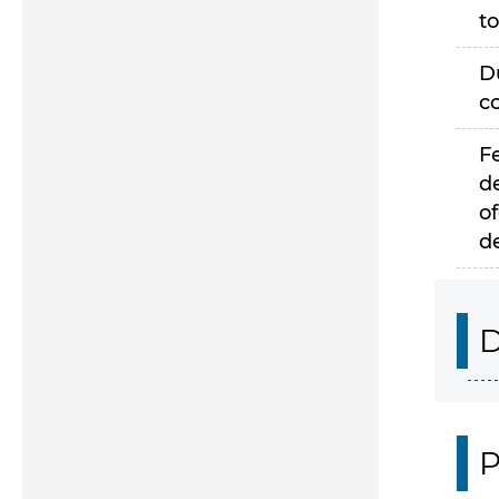
to
D
c
F
d
of
d
D
P