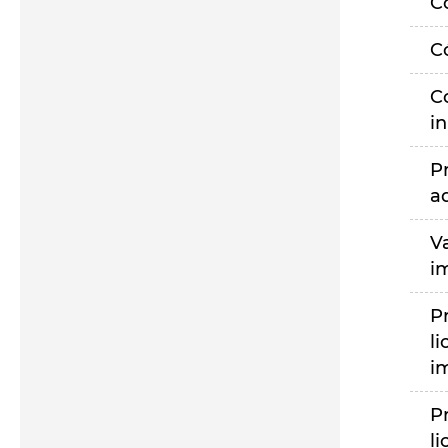
C
C
C
i
P
a
V
i
P
li
i
P
li