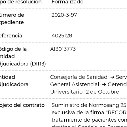
ipo de resolución
Formalizado
úmero de
2020-3-97
xpediente
eferencia
4025128
ódigo de la
A13013773
ntidad
djudicadora (DIR3)
ntidad
Consejería de Sanidad
Serv
djudicadora
General Asistencial
Gerenci
Universitario 12 de Octubre
bjeto del contrato
Suministro de Normosang 25 
exclusiva de la firma "RECOR
tratamiento de pacientes con