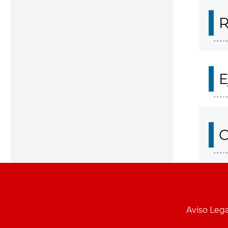
R
E
O
Aviso Lega
Menu