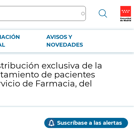
MACIÓN
AVISOS Y
l tratamiento de pacientes con Ataques Agudos de Porfiria Hepática con
AL
NOVEDADES
ibución exclusiva de la
atamiento de pacientes
vicio de Farmacia, del
Suscríbase a las alertas