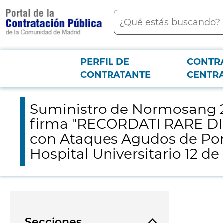
contenido
Buscar
principal
PERFIL DE
CONTR
Menú PCON
2026-3-12
Suministro de Normosang 25 mg/ml., medicamentos de distribu
CONTRATANTE
CENTR
destino al Servicio de Farmacia, del Hospital Universitario 12 de Octubre
Suministro de Normosang 25
firma "RECORDATI RARE DISE
con Ataques Agudos de Porfi
Hospital Universitario 12 d
Secciones