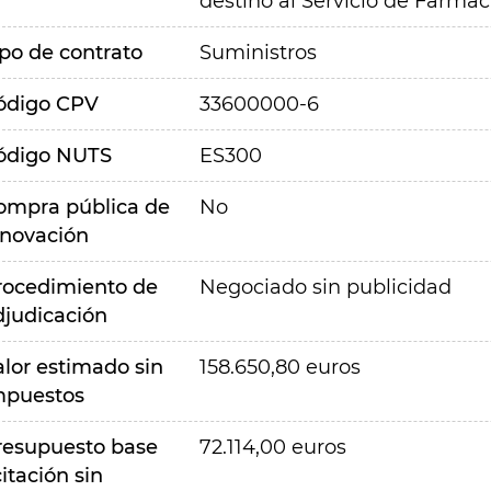
destino al Servicio de Farmaci
ipo de contrato
Suministros
ódigo CPV
33600000-6
ódigo NUTS
ES300
ompra pública de
No
nnovación
rocedimiento de
Negociado sin publicidad
djudicación
alor estimado sin
158.650,80 euros
mpuestos
resupuesto base
72.114,00 euros
citación sin