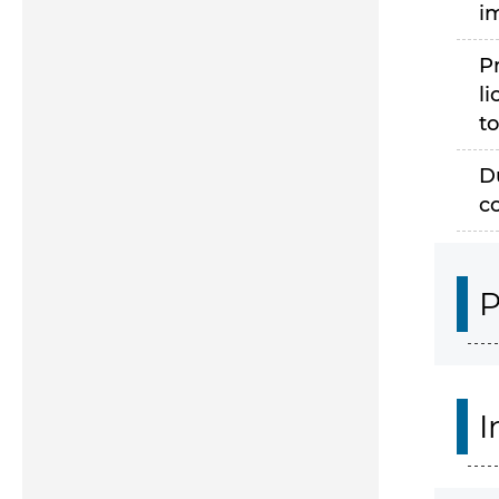
i
P
li
to
D
c
P
I