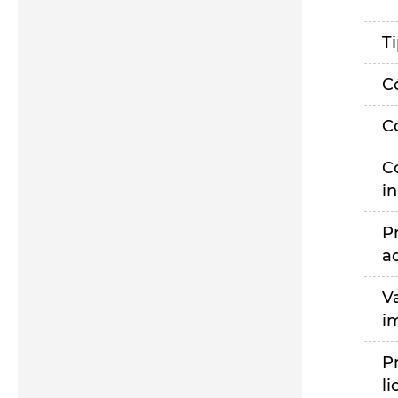
T
C
C
C
i
P
a
V
i
P
li