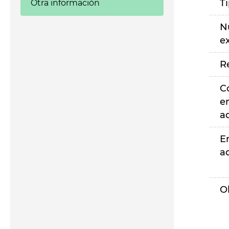
T
Otra información
N
e
R
C
e
a
E
a
O