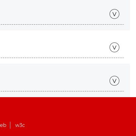
web
w3c