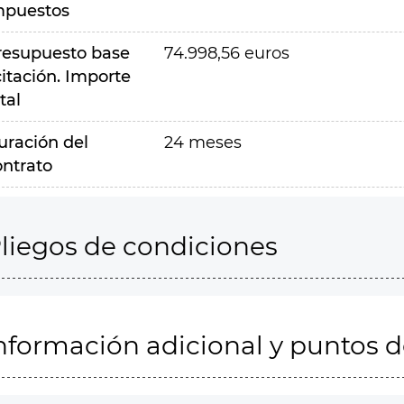
mpuestos
resupuesto base
74.998,56 euros
citación. Importe
tal
uración del
24 meses
ontrato
liegos de condiciones
nformación adicional y puntos 