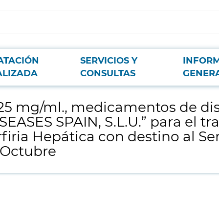
ATACIÓN
SERVICIOS Y
INFOR
ción exclusiva de la firma "RECORDATI RARE DISEASES SPAIN, S.L.U.” para e
ALIZADA
CONSULTAS
GENER
 mg/ml., medicamentos de distr
ASES SPAIN, S.L.U.” para el tr
ria Hepática con destino al Ser
e Octubre