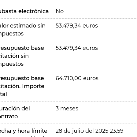
ubasta electrónica
No
alor estimado sin
53.479,34 euros
mpuestos
resupuesto base
53.479,34 euros
citación sin
mpuestos
resupuesto base
64.710,00 euros
citación. Importe
tal
uración del
3 meses
ontrato
echa y hora límite
28 de julio del 2025 23:59