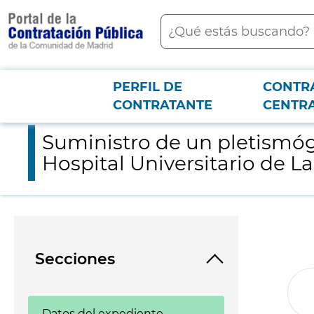
contenido
Buscar
principal
PERFIL DE
CONTR
Menú PCON
2026-3-12
Suministro de un pletismógrafo para pruebas funcionales de n
CONTRATANTE
CENTR
Suministro de un pletismóg
Hospital Universitario de L
Secciones
Datos del expediente