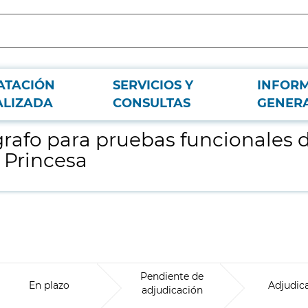
ATACIÓN
SERVICIOS Y
INFOR
eumología para el Hospital Universitario de La Princesa
ALIZADA
CONSULTAS
GENER
rafo para pruebas funcionales 
a Princesa
Pendiente de
En plazo
Adjudic
adjudicación