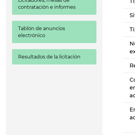
Licitadores, mesas de
T
contratación e informes
S
Tablón de anuncios
T
electrónico
N
e
Resultados de la licitación
R
C
e
a
E
a