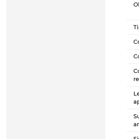
O
T
C
C
C
r
L
a
S
a