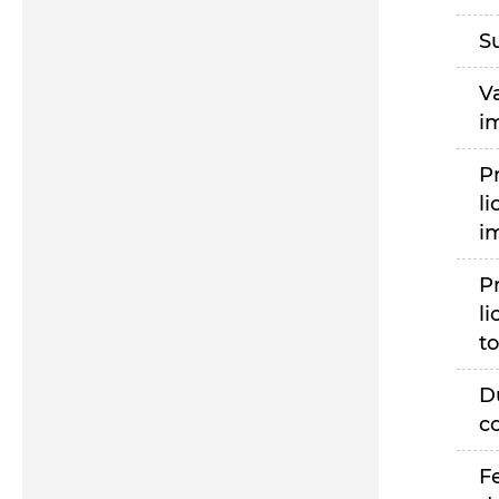
S
V
i
P
li
i
P
li
to
D
c
F