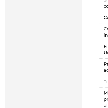
S
c
C
C
i
F
U
P
a
T
M
p
of