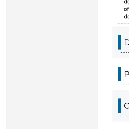
d
of
d
D
P
C