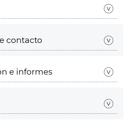
de contacto
ón e informes