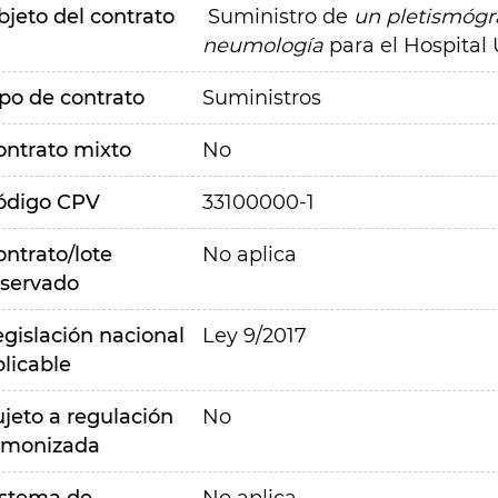
bjeto del contrato
Suministro de
un pletismógra
neumología
para el Hospital 
ipo de contrato
Suministros
ontrato mixto
No
ódigo CPV
33100000-1
ontrato/lote
No aplica
eservado
egislación nacional
Ley 9/2017
plicable
ujeto a regulación
No
rmonizada