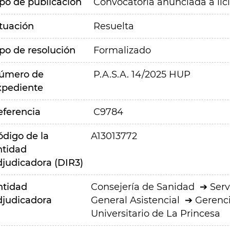
ipo de publicación
Convocatoria anunciada a lic
ituación
Resuelta
ipo de resolución
Formalizado
úmero de
P.A.S.A. 14/2025 HUP
xpediente
eferencia
C9784
ódigo de la
A13013772
ntidad
djudicadora (DIR3)
ntidad
Consejería de Sanidad
Serv
djudicadora
General Asistencial
Gerenci
Universitario de La Princesa