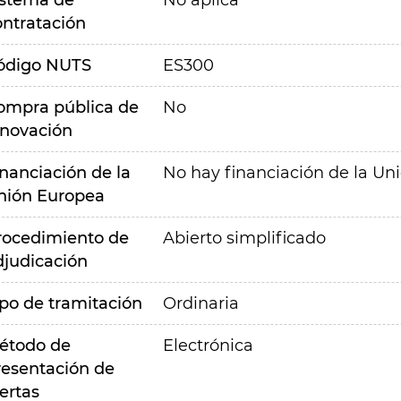
istema de
No aplica
ontratación
ódigo NUTS
ES300
ompra pública de
No
nnovación
inanciación de la
No hay financiación de la Un
nión Europea
rocedimiento de
Abierto simplificado
djudicación
ipo de tramitación
Ordinaria
étodo de
Electrónica
resentación de
ertas