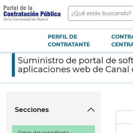
contenido
Buscar
principal
PERFIL DE
CONTR
Menú PCON
2026-3-12
Suministro de portal de software para la construcción y gestió
CONTRATANTE
CENTR
Suministro de portal de sof
aplicaciones web de Canal de
Secciones
Datos del expediente