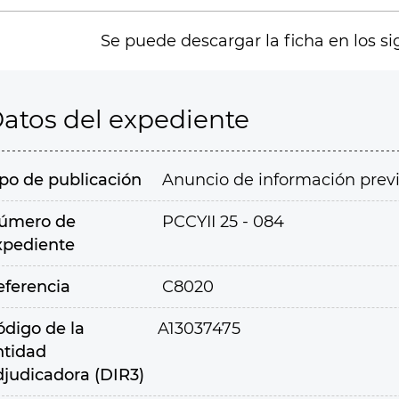
Se puede descargar la ficha en los si
atos del expediente
ipo de publicación
Anuncio de información prev
úmero de
PCCYII 25 - 084
xpediente
eferencia
C8020
ódigo de la
A13037475
ntidad
djudicadora (DIR3)