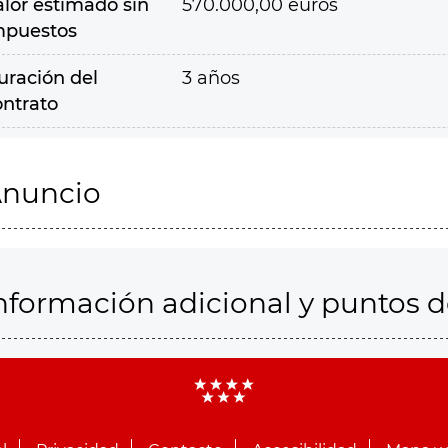
alor estimado sin
570.000,00 euros
mpuestos
uración del
3 años
ontrato
nuncio
nformación adicional y puntos 