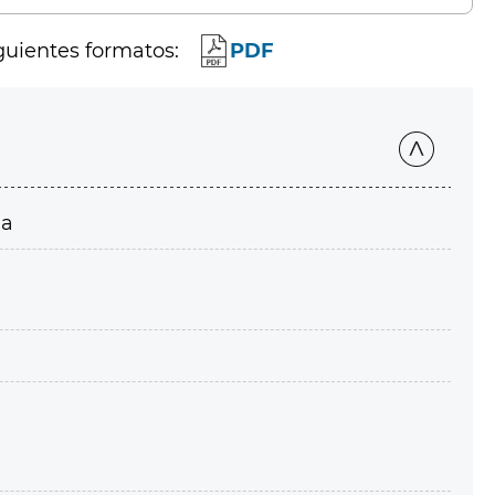
guientes formatos:
PDF
ia