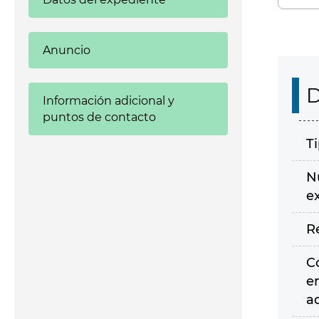
Anuncio
D
Información adicional y
puntos de contacto
T
N
e
R
C
e
a