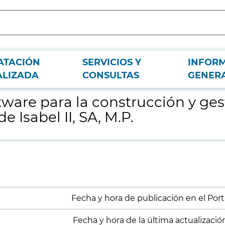
ATACIÓN
SERVICIOS Y
INFOR
n de contenidos de aplicaciones web de Canal de Isabel II, SA, M.P.
ALIZADA
CONSULTAS
GENER
tware para la construcción y ge
 Isabel II, SA, M.P.
Fecha y hora de publicación en el Porta
Fecha y hora de la última actualización