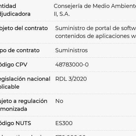
ntidad
Consejería de Medio Ambiente,
djudicadora
II, S.A.
bjeto del contrato
Suministro de portal de softw
contenidos de aplicaciones we
ipo de contrato
Suministros
ódigo CPV
48783000-0
egislación nacional
RDL 3/2020
plicable
ujeto a regulación
No
rmonizada
ódigo NUTS
ES300