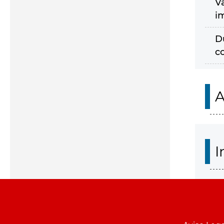
V
i
D
c
A
I