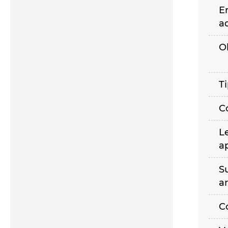
E
a
O
T
C
L
a
S
a
C