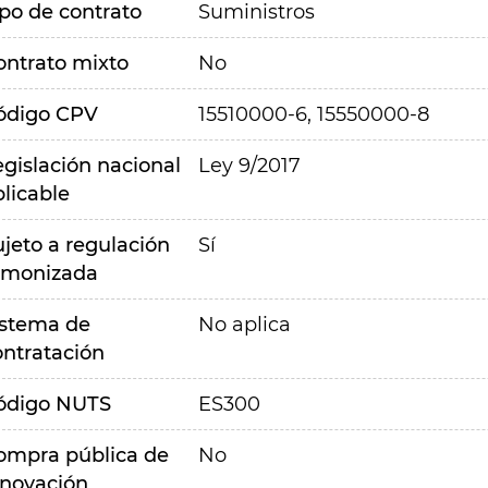
ipo de contrato
Suministros
ontrato mixto
No
ódigo CPV
15510000-6, 15550000-8
egislación nacional
Ley 9/2017
plicable
ujeto a regulación
Sí
rmonizada
istema de
No aplica
ontratación
ódigo NUTS
ES300
ompra pública de
No
nnovación