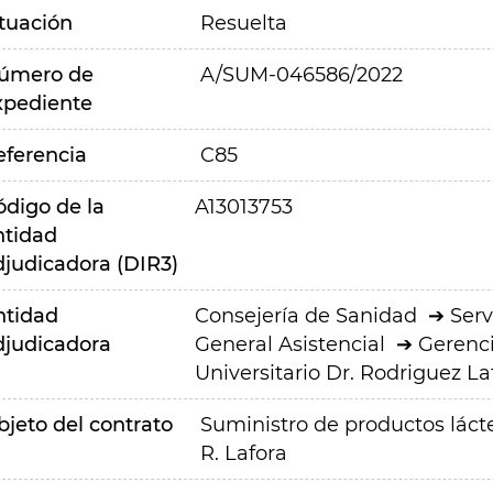
ituación
Resuelta
úmero de
A/SUM-046586/2022
xpediente
eferencia
C85
ódigo de la
A13013753
ntidad
djudicadora (DIR3)
ntidad
Consejería de Sanidad
Serv
djudicadora
General Asistencial
Gerenci
Universitario Dr. Rodriguez La
bjeto del contrato
Suministro de productos lácte
R. Lafora