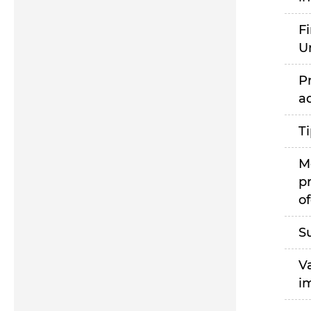
F
U
P
a
T
M
p
of
S
V
i