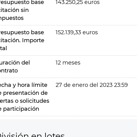
resupuesto base
143.250,25 euros
citación sin
mpuestos
resupuesto base
152.139,33 euros
citación. Importe
tal
uración del
12 meses
ontrato
echa y hora límite
27 de enero del 2023 23:59
e presentación de
ertas o solicitudes
e participación
ivisión en lotes