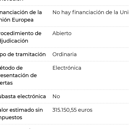
inanciación de la
No hay financiación de la Un
nión Europea
rocedimiento de
Abierto
djudicación
ipo de tramitación
Ordinaria
étodo de
Electrónica
resentación de
ertas
ubasta electrónica
No
alor estimado sin
315.150,55 euros
mpuestos