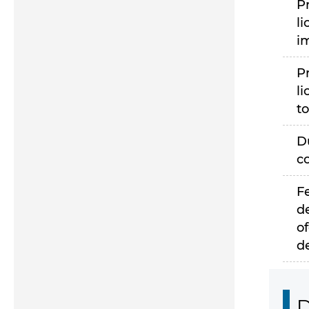
P
li
i
P
li
to
D
c
F
d
of
d
D