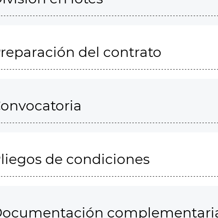
reparación del contrato
onvocatoria
liegos de condiciones
ocumentación complementari