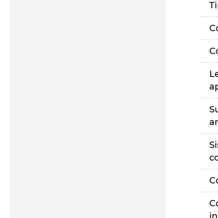
T
C
C
L
a
S
a
S
c
C
C
i