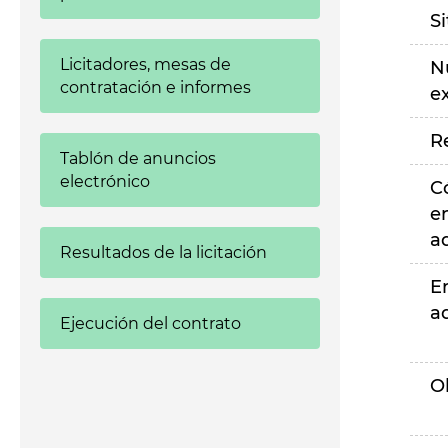
S
Licitadores, mesas de
N
contratación e informes
e
R
Tablón de anuncios
electrónico
C
e
a
Resultados de la licitación
E
a
Ejecución del contrato
O