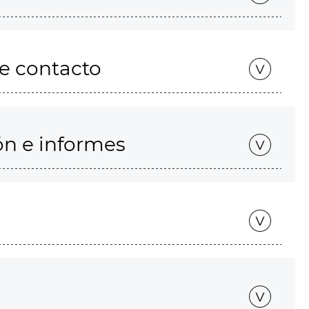
de contacto
ón e informes