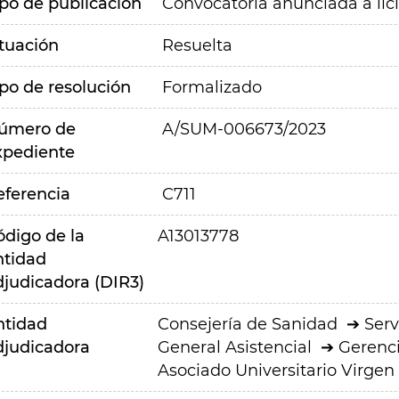
ipo de publicación
Convocatoria anunciada a lic
ituación
Resuelta
ipo de resolución
Formalizado
úmero de
A/SUM-006673/2023
xpediente
eferencia
C711
ódigo de la
A13013778
ntidad
djudicadora (DIR3)
ntidad
Consejería de Sanidad
Serv
djudicadora
General Asistencial
Gerenci
Asociado Universitario Virgen