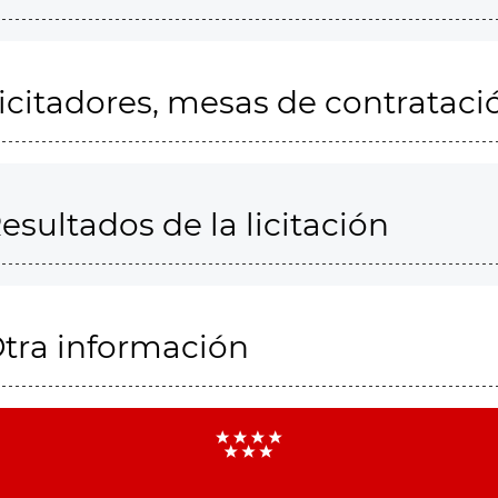
icitadores, mesas de contrataci
esultados de la licitación
tra información