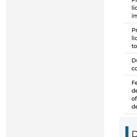
P
li
i
P
li
to
D
c
F
d
of
d
D