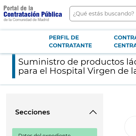
contenido
Buscar
principal
PERFIL DE
CONTR
Menú PCON
2026-3-12
Suministro de productos lácteos, derivados lácteos y productos
CONTRATANTE
CENTR
Suministro de productos lác
para el Hospital Virgen de 
Secciones
Datos del expediente