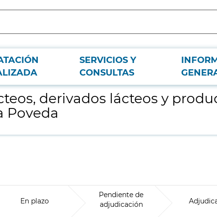
ATACIÓN
SERVICIOS Y
INFOR
 especiales de soja para el Hospital Virgen de la Poveda
ALIZADA
CONSULTAS
GENER
teos, derivados lácteos y produ
la Poveda
Pendiente de
En plazo
Adjudic
adjudicación