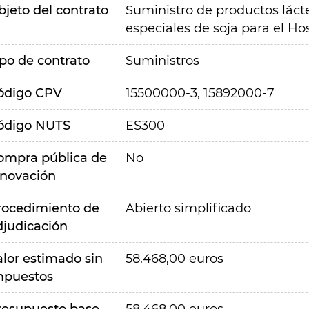
bjeto del contrato
Suministro de productos lácte
especiales de soja para el Ho
ipo de contrato
Suministros
ódigo CPV
15500000-3, 15892000-7
ódigo NUTS
ES300
ompra pública de
No
nnovación
rocedimiento de
Abierto simplificado
djudicación
alor estimado sin
58.468,00 euros
mpuestos