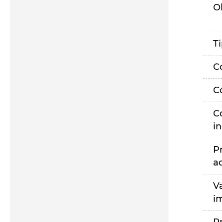
O
T
C
C
C
i
P
a
V
i