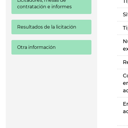
Licitadores, mesas de
T
contratación e informes
S
Resultados de la licitación
T
N
Otra información
e
R
C
e
a
E
a