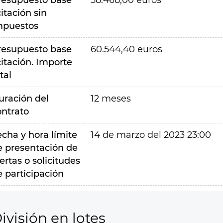
resupuesto base
58.468,00 euros
citación sin
mpuestos
resupuesto base
60.544,40 euros
citación. Importe
tal
uración del
12 meses
ontrato
echa y hora límite
14 de marzo del 2023 23:00
e presentación de
ertas o solicitudes
e participación
ivisión en lotes