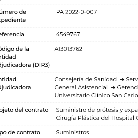
úmero de
PA 2022-0-007
xpediente
eferencia
4549767
ódigo de la
A13013762
ntidad
djudicadora (DIR3)
ntidad
Consejería de Sanidad
Serv
djudicadora
General Asistencial
Gerenci
Universitario Clínico San Carlo
bjeto del contrato
Suministro de prótesis y exp
Cirugía Plástica del Hospital 
ipo de contrato
Suministros