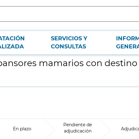
ATACIÓN
SERVICIOS Y
INFOR
ervicio de Cirugía Plástica del HCSC
ALIZADA
CONSULTAS
GENER
pansores mamarios con destino a
Pendiente de
En plazo
Adjudic
adjudicación