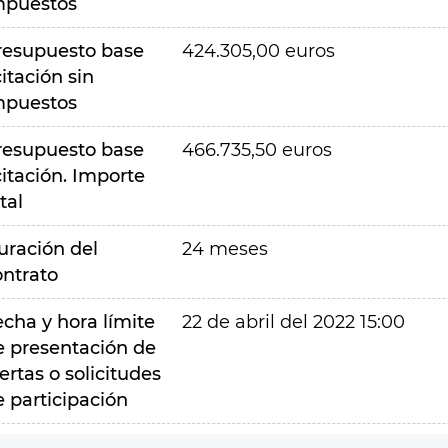
mpuestos
resupuesto base
424.305,00 euros
citación sin
mpuestos
resupuesto base
466.735,50 euros
citación. Importe
tal
uración del
24 meses
ontrato
echa y hora límite
22 de abril del 2022 15:00
e presentación de
ertas o solicitudes
e participación