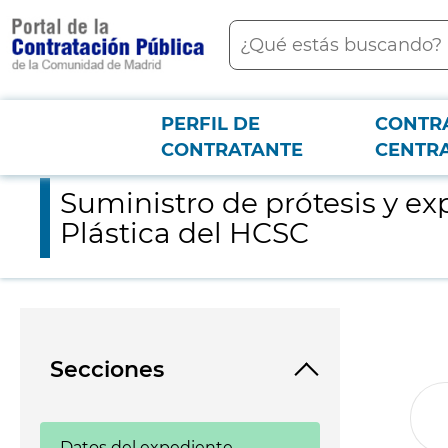
contenido
Buscar
principal
PERFIL DE
CONTR
Menú PCON
2026-3-12
Suministro de prótesis y expansores mamarios con destino al S
CONTRATANTE
CENTR
Suministro de prótesis y ex
Plástica del HCSC
Secciones
Datos del expediente