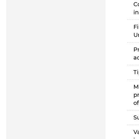
C
i
F
U
P
a
T
M
p
of
S
V