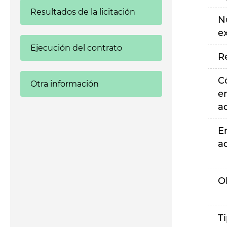
Resultados de la licitación
N
e
Ejecución del contrato
R
C
Otra información
e
a
E
a
O
T