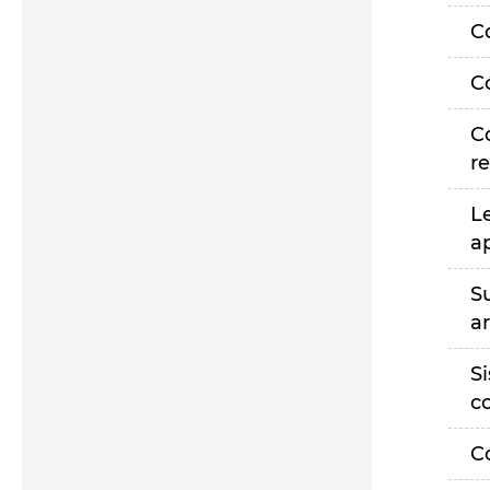
C
C
C
r
L
a
S
a
S
c
C