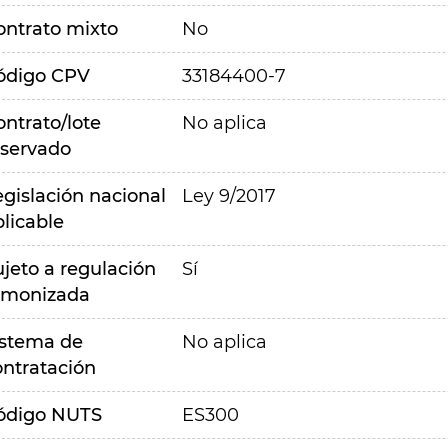
ontrato mixto
No
ódigo CPV
33184400-7
ontrato/lote
No aplica
eservado
egislación nacional
Ley 9/2017
plicable
ujeto a regulación
Sí
rmonizada
istema de
No aplica
ontratación
ódigo NUTS
ES300