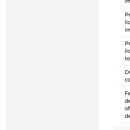
i
P
li
i
P
li
to
D
c
F
d
of
d