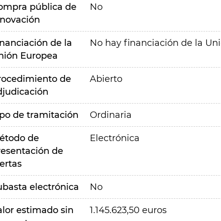
ompra pública de
No
nnovación
inanciación de la
No hay financiación de la Un
nión Europea
rocedimiento de
Abierto
djudicación
ipo de tramitación
Ordinaria
étodo de
Electrónica
resentación de
ertas
ubasta electrónica
No
alor estimado sin
1.145.623,50 euros