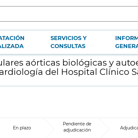
ATACIÓN
SERVICIOS Y
INFOR
andibles transcatéter con destino al Servicio de Cardiología del Hospital Clín
ALIZADA
CONSULTAS
GENER
ulares aórticas biológicas y aut
ardiología del Hospital Clínico 
Pendiente de
En plazo
Adjudic
adjudicación