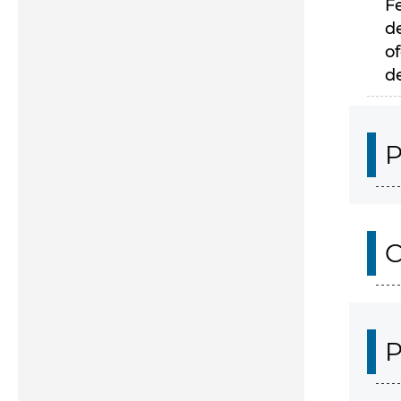
F
d
of
d
P
C
P