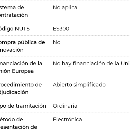
istema de
No aplica
ontratación
ódigo NUTS
ES300
ompra pública de
No
nnovación
inanciación de la
No hay financiación de la Un
nión Europea
rocedimiento de
Abierto simplificado
djudicación
ipo de tramitación
Ordinaria
étodo de
Electrónica
resentación de