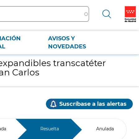
MACIÓN
AVISOS Y
ico San Carlos
AL
NOVEDADES
oexpandibles transcatéter
San Carlos
Suscríbase a las alertas
ada
Resuelta
Anulada