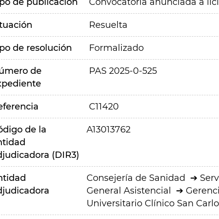
ipo de publicación
Convocatoria anunciada a lic
ituación
Resuelta
ipo de resolución
Formalizado
úmero de
PAS 2025-0-525
xpediente
eferencia
C11420
ódigo de la
A13013762
ntidad
djudicadora (DIR3)
ntidad
Consejería de Sanidad
Serv
djudicadora
General Asistencial
Gerenci
Universitario Clínico San Carlo