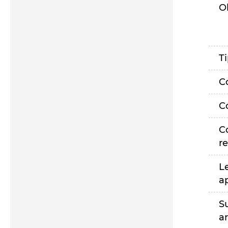
O
T
C
C
C
r
L
a
S
a