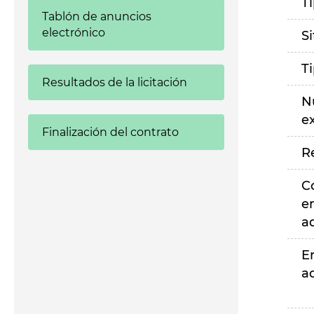
T
Tablón de anuncios
electrónico
S
T
Resultados de la licitación
N
e
Finalización del contrato
R
C
e
a
E
a