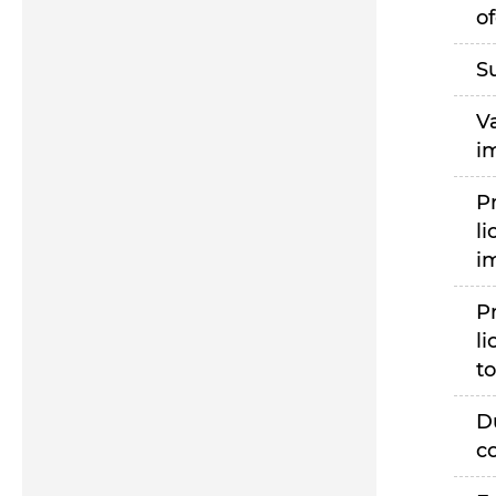
of
S
V
i
P
li
i
P
li
to
D
c