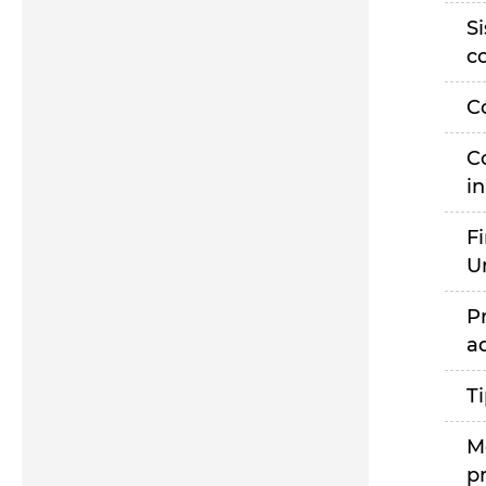
S
c
C
C
i
F
U
P
a
T
M
p