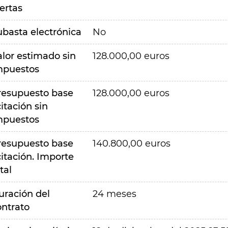
ertas
ubasta electrónica
No
alor estimado sin
128.000,00 euros
mpuestos
resupuesto base
128.000,00 euros
citación sin
mpuestos
resupuesto base
140.800,00 euros
citación. Importe
tal
uración del
24 meses
ontrato