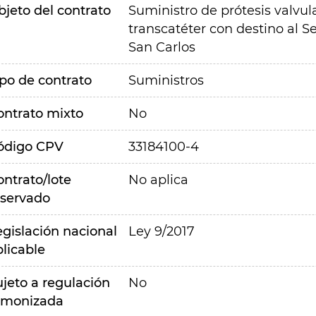
bjeto del contrato
Suministro de prótesis valvul
transcatéter con destino al Se
San Carlos
ipo de contrato
Suministros
ontrato mixto
No
ódigo CPV
33184100-4
ontrato/lote
No aplica
eservado
egislación nacional
Ley 9/2017
plicable
ujeto a regulación
No
rmonizada