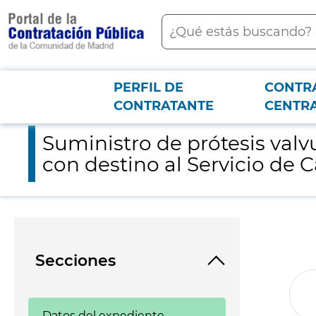
contenido
Buscar
principal
PERFIL DE
CONTR
Menú PCON
2026-3-12
Suministro de prótesis valvulares aórticas biológicas y autoexp
CONTRATANTE
CENTR
Suministro de prótesis valv
con destino al Servicio de C
Secciones
Datos del expediente