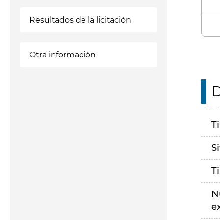
Resultados de la licitación
Otra información
D
T
S
T
N
e