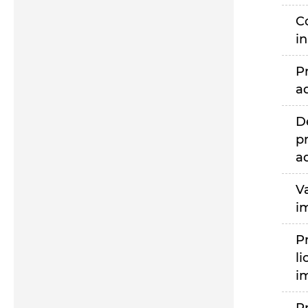
C
i
P
a
D
p
a
V
i
P
li
i