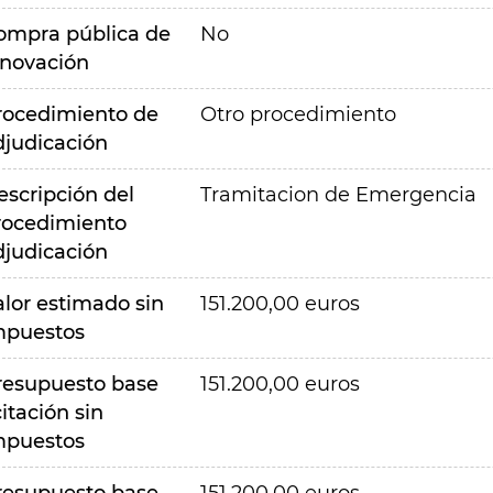
ompra pública de
No
nnovación
rocedimiento de
Otro procedimiento
djudicación
escripción del
Tramitacion de Emergencia
rocedimiento
djudicación
alor estimado sin
151.200,00 euros
mpuestos
resupuesto base
151.200,00 euros
citación sin
mpuestos