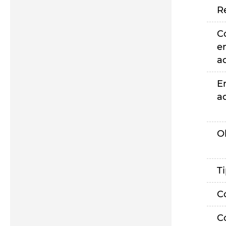
R
C
e
a
E
a
O
T
C
C