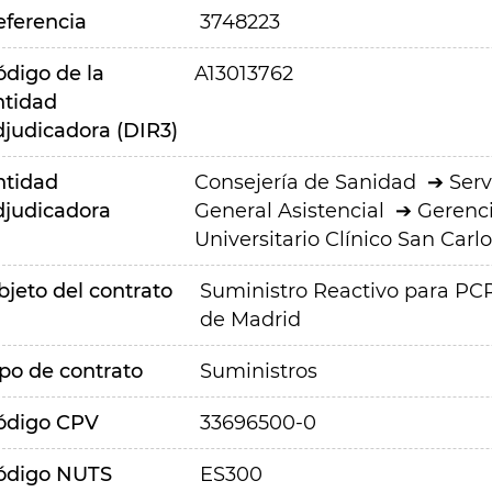
eferencia
3748223
ódigo de la
A13013762
ntidad
djudicadora (DIR3)
ntidad
Consejería de Sanidad
Serv
djudicadora
General Asistencial
Gerenci
Universitario Clínico San Carlo
bjeto del contrato
Suministro Reactivo para PCR 
de Madrid
ipo de contrato
Suministros
ódigo CPV
33696500-0
ódigo NUTS
ES300