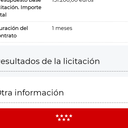
resupuesto base
151.200,00 euros
citación. Importe
tal
uración del
1 meses
ontrato
esultados de la licitación
tra información