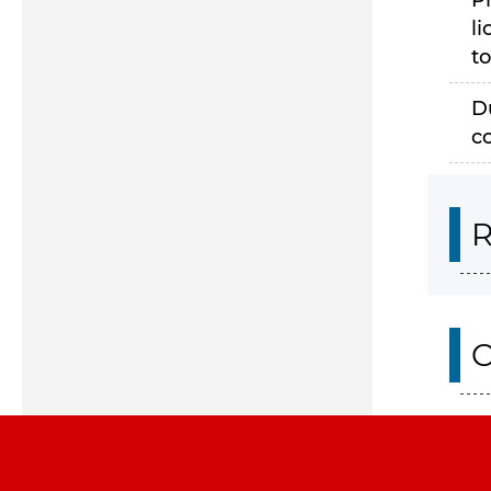
P
li
to
D
c
R
O