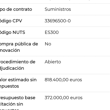
ipo de contrato
Suministros
ódigo CPV
33696500-0
ódigo NUTS
ES300
ompra pública de
No
nnovación
rocedimiento de
Abierto
djudicación
alor estimado sin
818.400,00 euros
mpuestos
resupuesto base
372.000,00 euros
citación sin