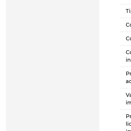
T
C
C
C
i
P
a
V
i
P
li