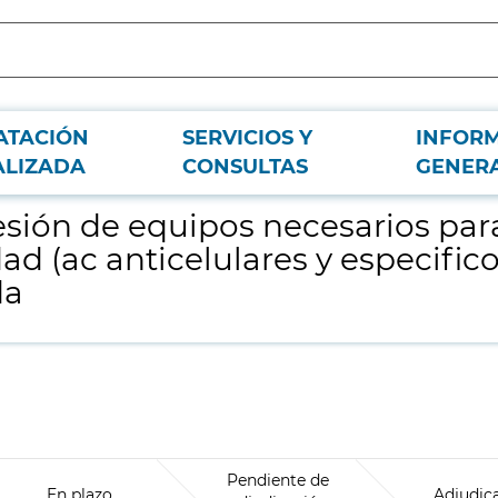
ATACIÓN
SERVICIOS Y
INFOR
eterminaciones de laboratorio de autoinmunidad (ac anticelulares y especific
ALIZADA
CONSULTAS
GENER
cesión de equipos necesarios pa
d (ac anticelulares y especifico
da
Pendiente de
En plazo
Adjudic