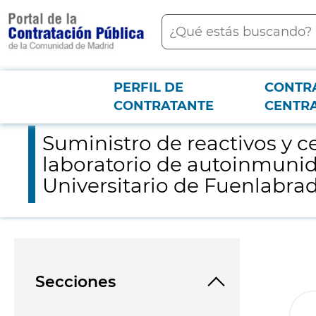
contenido
Buscar
principal
PERFIL DE
CONTR
Menú PCON
2026-3-12
Suministro de reactivos y cesión de equipos necesarios para d
CONTRATANTE
CENTR
Suministro de reactivos y 
laboratorio de autoinmunida
Universitario de Fuenlabra
Secciones