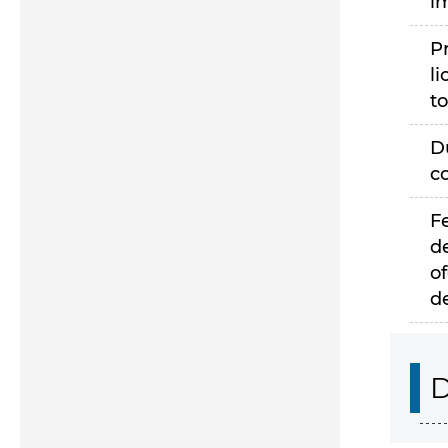
i
P
li
to
D
c
F
d
of
d
D