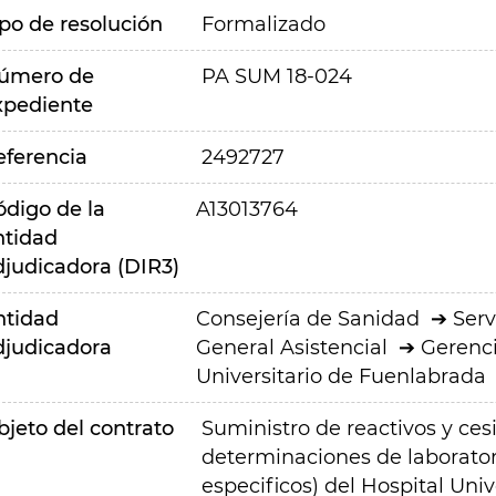
ipo de resolución
Formalizado
úmero de
PA SUM 18-024
xpediente
eferencia
2492727
ódigo de la
A13013764
ntidad
djudicadora (DIR3)
ntidad
Consejería de Sanidad
Serv
djudicadora
General Asistencial
Gerenci
Universitario de Fuenlabrada
bjeto del contrato
Suministro de reactivos y ces
determinaciones de laborator
especificos) del Hospital Uni