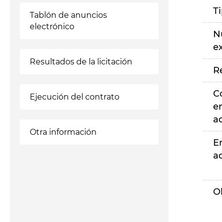
T
Tablón de anuncios
electrónico
N
e
Resultados de la licitación
R
C
Ejecución del contrato
e
a
Otra información
E
a
O