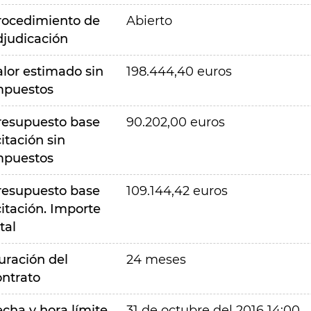
rocedimiento de
Abierto
djudicación
alor estimado sin
198.444,40 euros
mpuestos
resupuesto base
90.202,00 euros
citación sin
mpuestos
resupuesto base
109.144,42 euros
citación. Importe
tal
uración del
24 meses
ontrato
echa y hora límite
31 de octubre del 2016 14:00