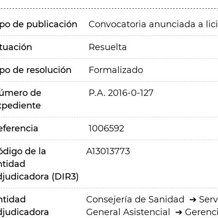
ipo de publicación
Convocatoria anunciada a lic
ituación
Resuelta
ipo de resolución
Formalizado
úmero de
P.A. 2016-0-127
xpediente
eferencia
1006592
ódigo de la
A13013773
ntidad
djudicadora (DIR3)
ntidad
Consejería de Sanidad
Serv
djudicadora
General Asistencial
Gerenci