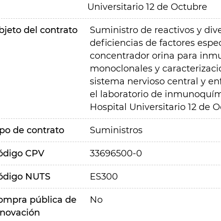
Universitario 12 de Octubre
bjeto del contrato
Suministro de reactivos y div
deficiencias de factores espe
concentrador orina para inm
monoclonales y caracterizaci
sistema nervioso central y 
el laboratorio de inmunoquím
Hospital Universitario 12 de O
ipo de contrato
Suministros
ódigo CPV
33696500-0
ódigo NUTS
ES300
ompra pública de
No
nnovación