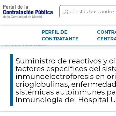
contenido
Buscar
principal
PERFIL DE
CONTR
Menú PCON
2026-3-12
Suministro de reactivos y diverso material para diagnóstico d
CONTRATANTE
CENTR
monoclonales y caracterización de crioglobulinas, enfermedades del sist
Universitario 12 de Octubre
Suministro de reactivos y d
factores específicos del s
inmunoelectroforesis en or
crioglobulinas, enfermedad
sistémicas autoinmunes par
Inmunología del Hospital Un