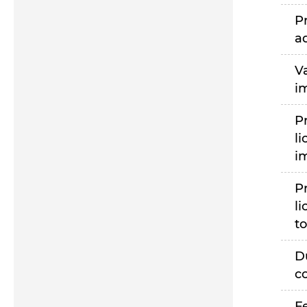
P
a
V
i
P
li
i
P
li
to
D
c
F