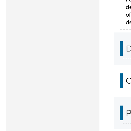
d
of
d
D
C
P