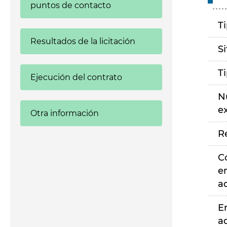
puntos de contacto
T
Resultados de la licitación
S
T
Ejecución del contrato
N
e
Otra información
R
C
e
a
E
a