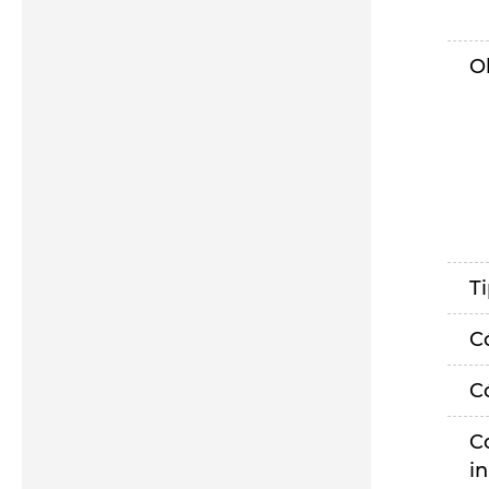
O
T
C
C
C
i