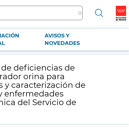
MACIÓN
AVISOS Y
rador orina para inmunoelectroforesis en orina, gammapatías
AL
NOVEDADES
orio de inmunoquímica del Servicio de Inmunología del Hospital
 de deficiencias de
rador orina para
y caracterización de
l y enfermedades
ica del Servicio de