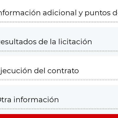
nformación adicional y puntos 
esultados de la licitación
jecución del contrato
tra información