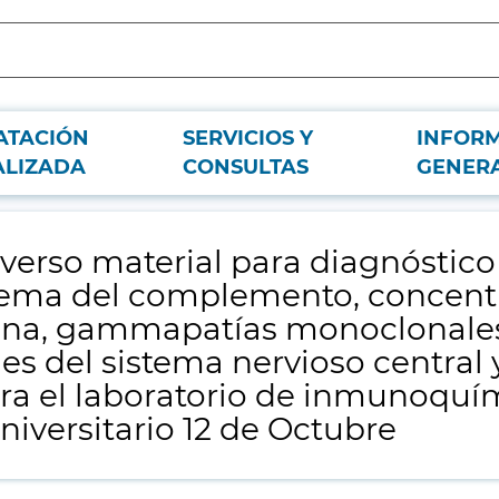
ATACIÓN
SERVICIOS Y
INFOR
e deficiencias de factores específicos del sistema del complemento, concent
ALIZADA
CONSULTAS
GENER
ema nervioso central y enfermedades sistémicas autoinmunes para el laborat
iverso material para diagnóstico
istema del complemento, concent
ina, gammapatías monoclonales 
es del sistema nervioso centra
a el laboratorio de inmunoquím
iversitario 12 de Octubre