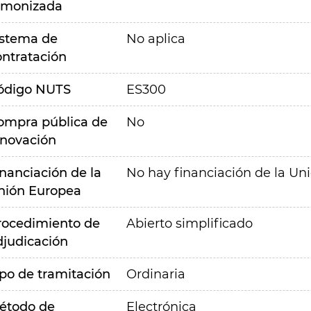
rmonizada
istema de
No aplica
ontratación
ódigo NUTS
ES300
ompra pública de
No
nnovación
inanciación de la
No hay financiación de la Un
nión Europea
rocedimiento de
Abierto simplificado
djudicación
ipo de tramitación
Ordinaria
étodo de
Electrónica