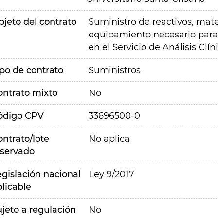
bjeto del contrato
Suministro de reactivos, mate
equipamiento necesario para 
en el Servicio de Análisis Clín
ipo de contrato
Suministros
ontrato mixto
No
ódigo CPV
33696500-0
ontrato/lote
No aplica
eservado
egislación nacional
Ley 9/2017
plicable
ujeto a regulación
No