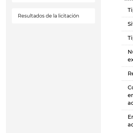
T
Resultados de la licitación
S
T
N
e
R
C
e
a
E
a