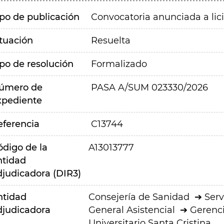
ipo de publicación
Convocatoria anunciada a lic
ituación
Resuelta
ipo de resolución
Formalizado
úmero de
PASA A/SUM 023330/2026
xpediente
eferencia
C13744
ódigo de la
A13013777
ntidad
djudicadora (DIR3)
ntidad
Consejería de Sanidad
Serv
djudicadora
General Asistencial
Gerenci
Universitario Santa Cristina