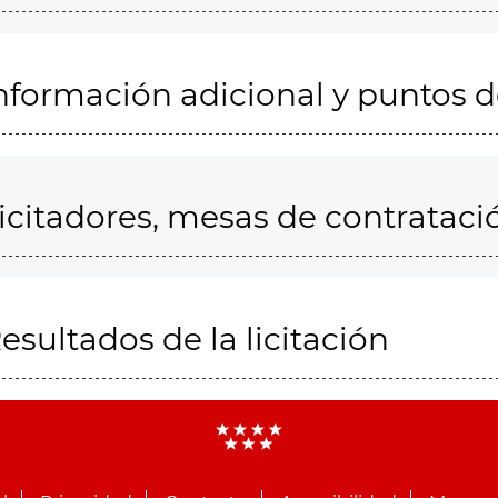
nformación adicional y puntos 
icitadores, mesas de contrataci
esultados de la licitación