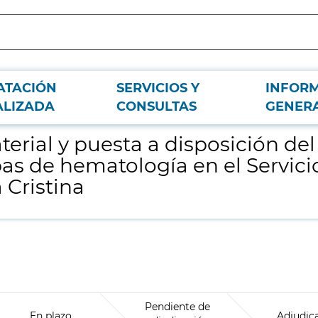
ATACIÓN
SERVICIOS Y
INFOR
uipamiento necesario para la realización de pruebas de hematología en el Servi
ALIZADA
CONSULTAS
GENER
terial y puesta a disposición d
as de hematología en el Servicio
 Cristina
Pendiente de
En plazo
Adjudic