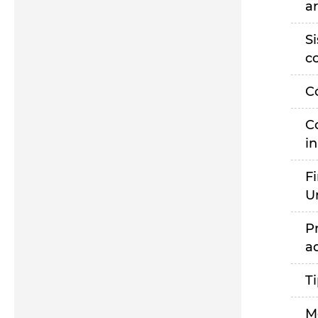
a
S
c
C
C
i
F
U
P
a
T
M