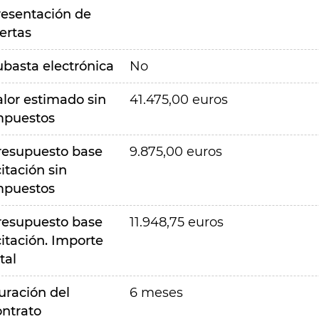
resentación de
ertas
ubasta electrónica
No
alor estimado sin
41.475,00 euros
mpuestos
resupuesto base
9.875,00 euros
citación sin
mpuestos
resupuesto base
11.948,75 euros
citación. Importe
tal
uración del
6 meses
ontrato