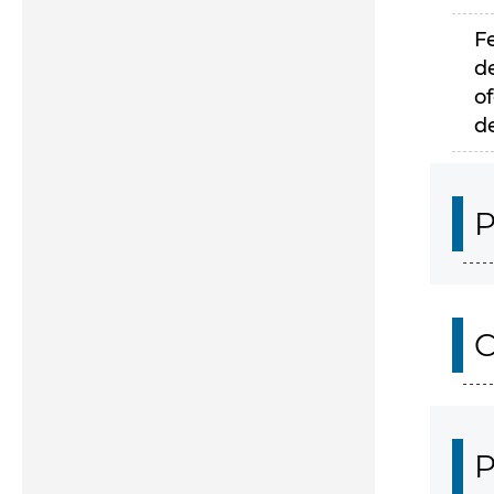
F
d
of
d
P
C
P