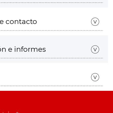
de contacto
ón e informes