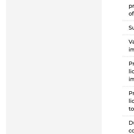
p
of
S
V
i
P
li
i
P
li
to
D
c