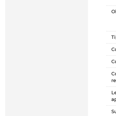
O
T
C
C
C
r
L
a
S