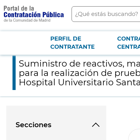
contenido
Buscar
principal
PERFIL DE
CONTR
Menú PCON
2026-3-12
Suministro de reactivos, material y puesta a disposición del eq
CONTRATANTE
CENTR
Suministro de reactivos, ma
para la realización de prueb
Hospital Universitario Santa
Secciones