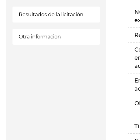
N
Resultados de la licitación
e
R
Otra información
C
e
a
E
a
O
T