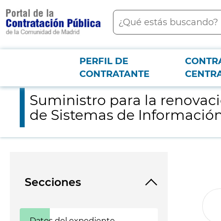
contenido
Buscar
principal
PERFIL DE
CONTR
Menú PCON
2026-3-12
Suministro para la renovación de la infraestructura de virtua
CONTRATANTE
CENTR
Suministro para la renovació
de Sistemas de Informació
Secciones
Datos del expediente