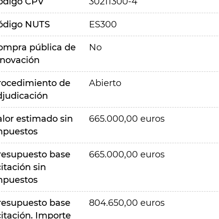
ódigo CPV
30211300-4
ódigo NUTS
ES300
ompra pública de
No
nnovación
rocedimiento de
Abierto
djudicación
alor estimado sin
665.000,00 euros
mpuestos
resupuesto base
665.000,00 euros
citación sin
mpuestos
resupuesto base
804.650,00 euros
citación. Importe