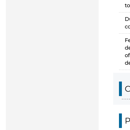
to
D
c
F
d
of
d
C
P