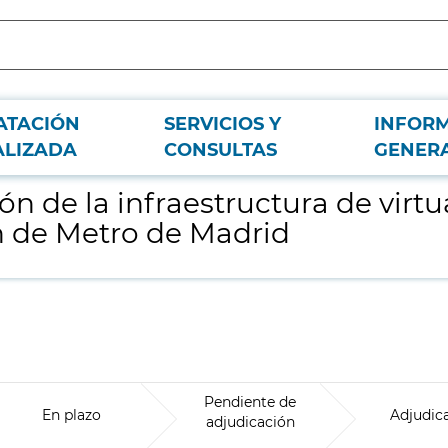
ATACIÓN
SERVICIOS Y
INFOR
lización Linux del Área de Sistemas de Información de Metro de Madrid
ALIZADA
CONSULTAS
GENER
n de la infraestructura de virtu
n de Metro de Madrid
Pendiente de
En plazo
Adjudic
adjudicación