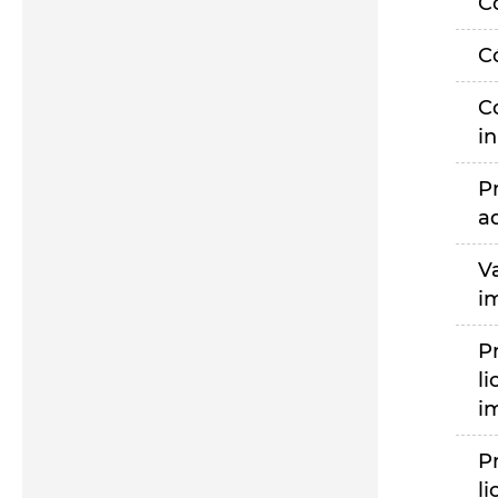
C
C
C
i
P
a
V
i
P
li
i
P
li