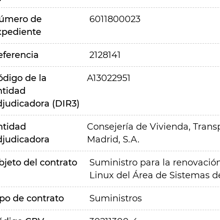
úmero de
6011800023
xpediente
eferencia
2128141
ódigo de la
A13022951
ntidad
djudicadora (DIR3)
ntidad
Consejería de Vivienda, Transp
djudicadora
Madrid, S.A.
bjeto del contrato
Suministro para la renovación 
Linux del Área de Sistemas d
ipo de contrato
Suministros