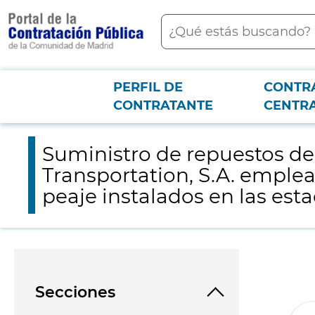
contenido
Buscar
principal
PERFIL DE
CONTR
Menú PCON
2026-3-12
Suministro de repuestos de inmovilizado del fabricante Kapsch
CONTRATANTE
CENTR
Madrid
Suministro de repuestos de
Transportation, S.A. emple
peaje instalados en las est
Secciones