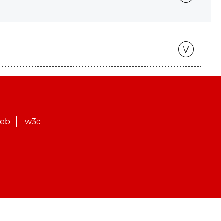
web
w3c