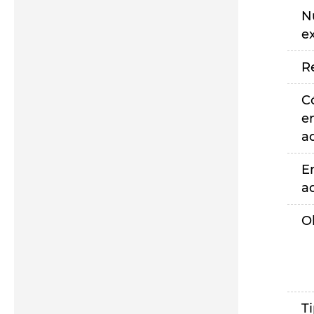
N
e
R
C
e
a
E
a
O
T