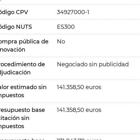
ódigo CPV
34927000-1
ódigo NUTS
ES300
ompra pública de
No
nnovación
rocedimiento de
Negociado sin publicidad
djudicación
alor estimado sin
141.358,50 euros
mpuestos
resupuesto base
141.358,50 euros
citación sin
mpuestos