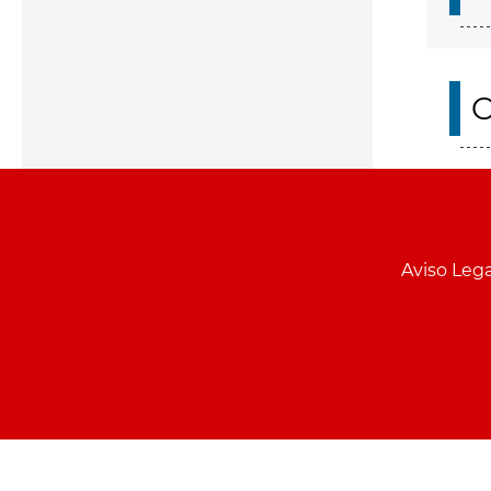
O
Aviso Lega
Menu
pie
PCON