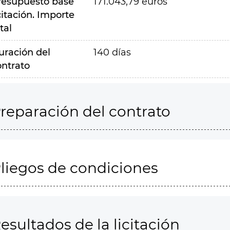
resupuesto base
171.043,79 euros
citación. Importe
tal
uración del
140 días
ontrato
reparación del contrato
liegos de condiciones
esultados de la licitación