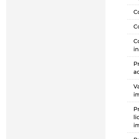
C
C
C
i
P
a
V
i
P
li
i