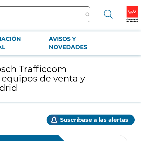
MACIÓN
AVISOS Y
os de venta y peaje instalados en las estaciones de la red de Metro de
AL
NOVEDADES
psch Trafficcom
 equipos de venta y
drid
Suscríbase a las alertas