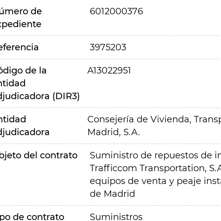
úmero de
6012000376
xpediente
eferencia
3975203
ódigo de la
A13022951
ntidad
djudicadora (DIR3)
ntidad
Consejería de Vivienda, Transp
djudicadora
Madrid, S.A.
bjeto del contrato
Suministro de repuestos de i
Trafficcom Transportation, S
equipos de venta y peaje inst
de Madrid
ipo de contrato
Suministros