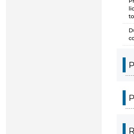
P
li
to
D
c
P
P
R