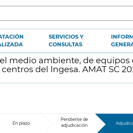
ATACIÓN
SERVICIOS Y
INFOR
ecografía para varias comunidades autónomas y centros del Ingesa. AMAT SC
ALIZADA
CONSULTAS
GENER
el medio ambiente, de equipos d
entros del Ingesa. AMAT SC 202
Pendiente de
En plazo
Adjudic
adjudicación