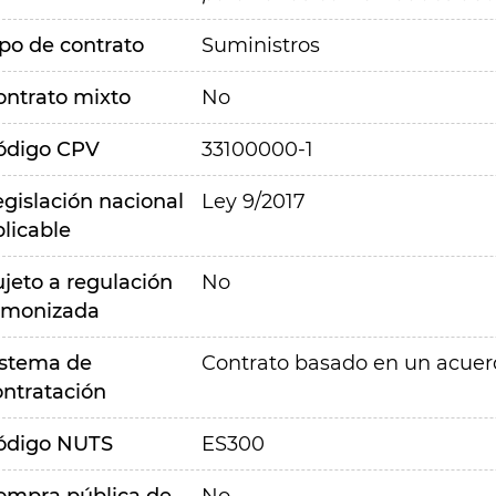
ipo de contrato
Suministros
ontrato mixto
No
ódigo CPV
33100000-1
egislación nacional
Ley 9/2017
plicable
ujeto a regulación
No
rmonizada
istema de
Contrato basado en un acue
ontratación
ódigo NUTS
ES300