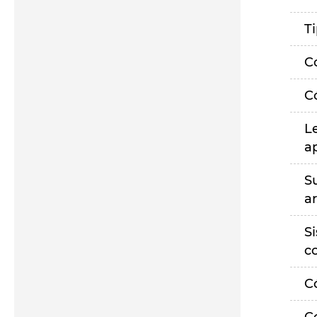
T
C
C
L
a
S
a
S
c
C