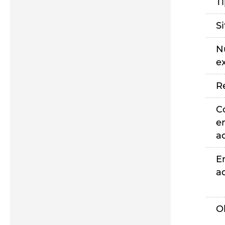
T
S
N
e
R
C
e
a
E
a
O