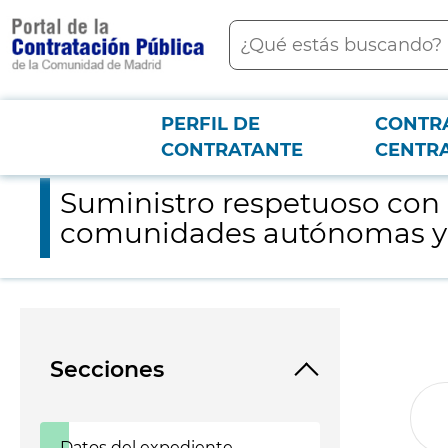
contenido
Buscar
principal
PERFIL DE
CONTR
Menú PCON
2026-3-12
Suministro respetuoso con el medio ambiente, de equipos de 
CONTRATANTE
CENTR
Suministro respetuoso con 
comunidades autónomas y c
Secciones
Datos del expediente