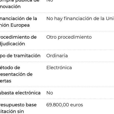
ompra pública de
No
nnovación
inanciación de la
No hay financiación de la Un
nión Europea
rocedimiento de
Otro procedimiento
djudicación
ipo de tramitación
Ordinaria
étodo de
Electrónica
resentación de
ertas
ubasta electrónica
No
resupuesto base
69.800,00 euros
citación sin