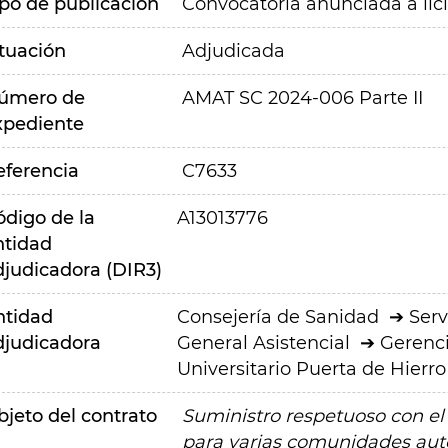
ipo de publicación
Convocatoria anunciada a lic
ituación
Adjudicada
úmero de
AMAT SC 2024-006 Parte II
xpediente
eferencia
C7633
ódigo de la
A13013776
ntidad
djudicadora (DIR3)
ntidad
Consejería de Sanidad
Serv
djudicadora
General Asistencial
Gerenci
Universitario Puerta de Hier
bjeto del contrato
Suministro respetuoso con el
para varias comunidades autón