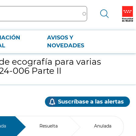
MACIÓN
AVISOS Y
 2024-006 Parte II
AL
NOVEDADES
e ecografía para varias
4-006 Parte II
Suscríbase a las alertas
ada
Resuelta
Anulada