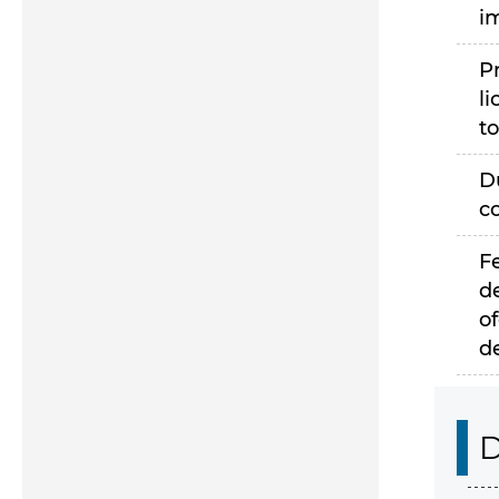
i
P
li
to
D
c
F
d
of
d
D