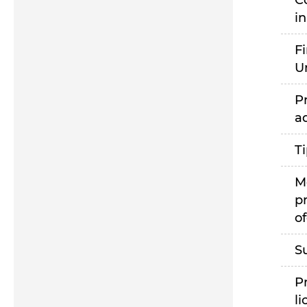
C
i
F
U
P
a
T
M
p
of
S
P
li