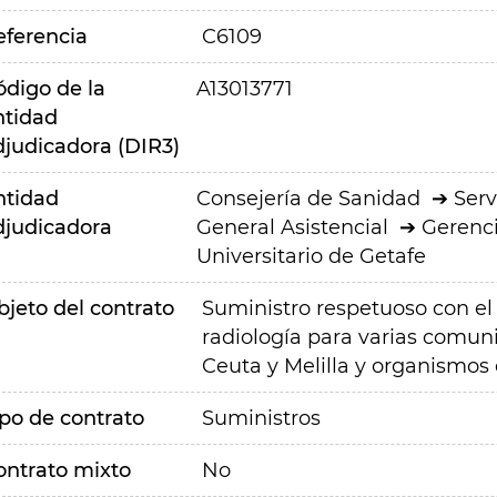
eferencia
C6109
ódigo de la
A13013771
ntidad
djudicadora (DIR3)
ntidad
Consejería de Sanidad
Serv
djudicadora
General Asistencial
Gerenci
Universitario de Getafe
bjeto del contrato
Suministro respetuoso con el
radiología para varias comu
Ceuta y Melilla y organismos 
ipo de contrato
Suministros
ontrato mixto
No