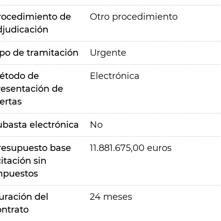
rocedimiento de
Otro procedimiento
djudicación
ipo de tramitación
Urgente
étodo de
Electrónica
resentación de
ertas
ubasta electrónica
No
resupuesto base
11.881.675,00 euros
citación sin
mpuestos
uración del
24 meses
ontrato