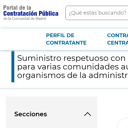
contenido
Buscar
principal
PERFIL DE
CONTR
Menú PCON
2026-3-12
Suministro respetuoso con el medio ambiente, de equipos de s
CONTRATANTE
CENTR
Suministro respetuoso con 
para varias comunidades au
organismos de la administr
Secciones