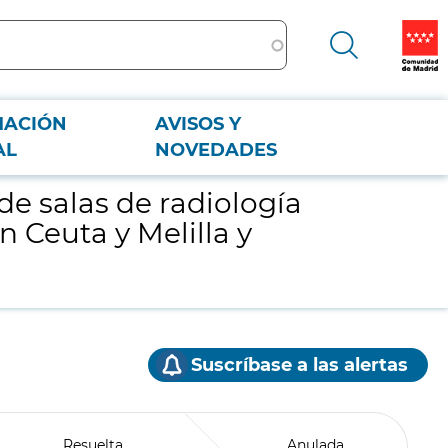
MACIÓN
AVISOS Y
n Ceuta y Melilla y organismos de la administración del estado
AL
NOVEDADES
e salas de radiología
 Ceuta y Melilla y
Suscríbase a las alertas
Resuelta
Anulada