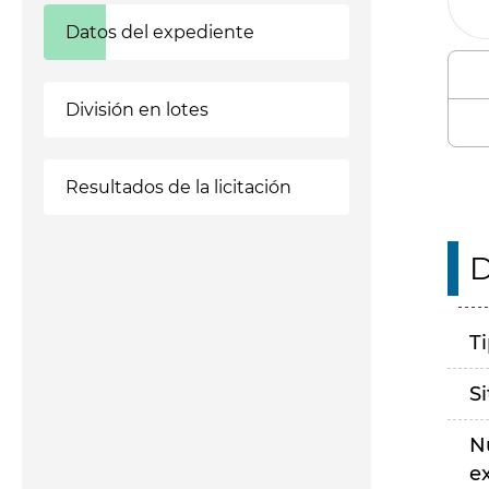
Datos del expediente
División en lotes
Resultados de la licitación
D
T
S
N
e