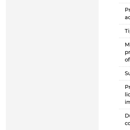
P
a
T
M
p
of
S
P
li
i
D
c