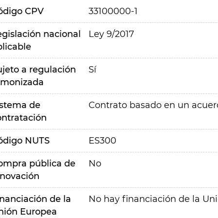
ódigo CPV
33100000-1
egislación nacional
Ley 9/2017
plicable
ujeto a regulación
Sí
rmonizada
istema de
Contrato basado en un acue
ontratación
ódigo NUTS
ES300
ompra pública de
No
nnovación
inanciación de la
No hay financiación de la Un
nión Europea