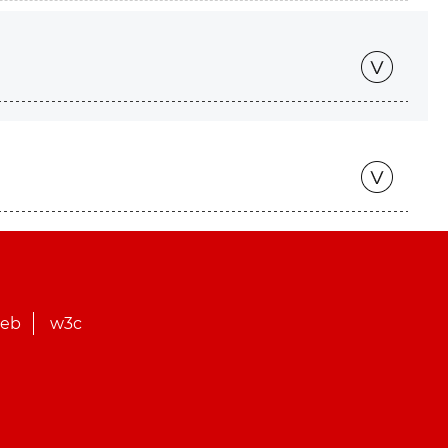
web
w3c