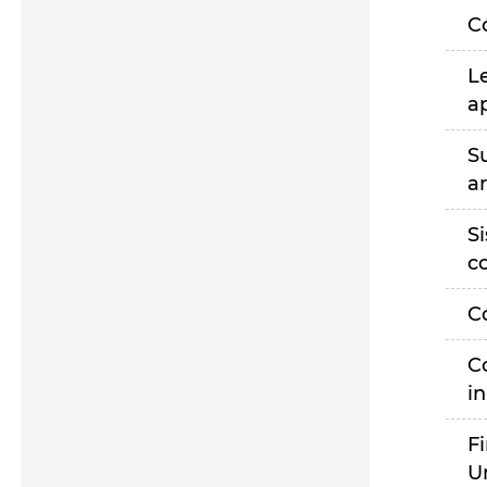
C
L
a
S
a
S
c
C
C
i
F
U