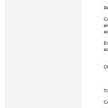
R
C
e
a
E
a
O
T
C