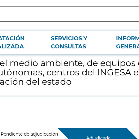
ATACIÓN
SERVICIOS Y
INFOR
alas de radiología para varias comunidades autónomas, centros del INGESA e
ALIZADA
CONSULTAS
GENER
el medio ambiente, de equipos d
tónomas, centros del INGESA en
ación del estado
Pendiente de adjudicación
Adjudicada