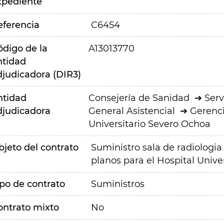
xpediente
eferencia
C6454
ódigo de la
A13013770
ntidad
djudicadora (DIR3)
ntidad
Consejería de Sanidad
Serv
djudicadora
General Asistencial
Gerenci
Universitario Severo Ochoa
bjeto del contrato
Suministro sala de radiologia
planos para el Hospital Unive
ipo de contrato
Suministros
ontrato mixto
No