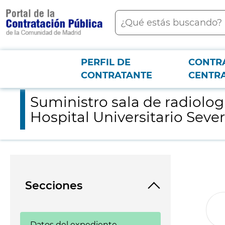
contenido
Buscar
principal
PERFIL DE
CONTR
Menú PCON
2026-3-12
Suministro sala de radiologia digital con suspension y dos pan
CONTRATANTE
CENTR
Suministro sala de radiolog
Hospital Universitario Sev
Secciones
Datos del expediente