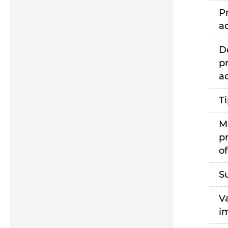
P
a
D
p
a
T
M
p
of
S
V
i