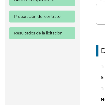
Preparación del contrato
Resultados de la licitación
D
T
S
T
N