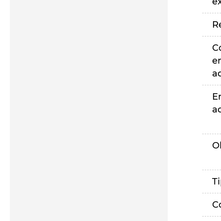
e
R
C
e
a
E
a
O
T
C