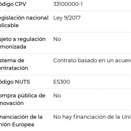
ódigo CPV
33100000-1
egislación nacional
Ley 9/2017
plicable
ujeto a regulación
No
rmonizada
istema de
Contrato basado en un acue
ontratación
ódigo NUTS
ES300
ompra pública de
No
nnovación
inanciación de la
No hay financiación de la Un
nión Europea