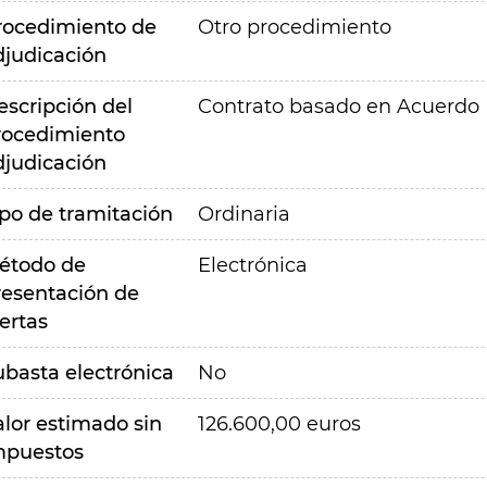
rocedimiento de
Otro procedimiento
djudicación
escripción del
Contrato basado en Acuerdo 
rocedimiento
djudicación
ipo de tramitación
Ordinaria
étodo de
Electrónica
resentación de
ertas
ubasta electrónica
No
alor estimado sin
126.600,00 euros
mpuestos