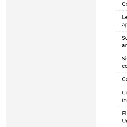
C
L
a
S
a
S
c
C
C
i
F
U