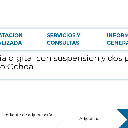
ATACIÓN
SERVICIOS Y
INFOR
eles planos para el Hospital Universitario Severo Ochoa
ALIZADA
CONSULTAS
GENER
ia digital con suspension y dos 
ero Ochoa
Pendiente de adjudicación
Adjudicada