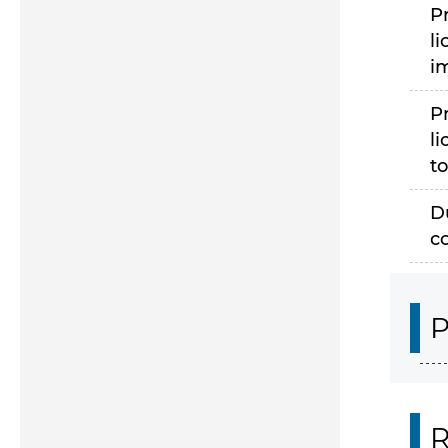
P
li
i
P
li
to
D
c
P
R