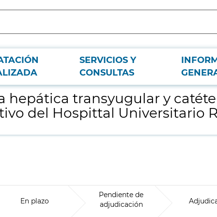
ATACIÓN
SERVICIOS Y
INFOR
alón de oclusión con destino al Servicio de Digestivo del Hospittal Universita
ALIZADA
CONSULTAS
GENER
a hepática transyugular y catét
tivo del Hospittal Universitario
Pendiente de
En plazo
Adjudic
adjudicación