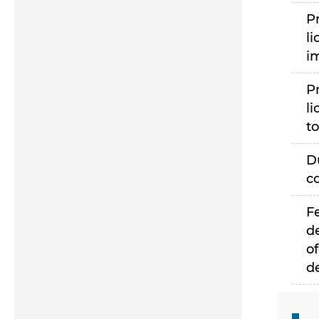
P
li
i
P
li
to
D
c
F
d
of
d