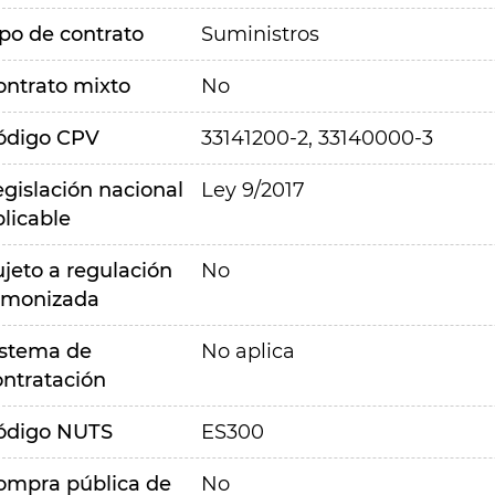
ipo de contrato
Suministros
ontrato mixto
No
ódigo CPV
33141200-2, 33140000-3
egislación nacional
Ley 9/2017
plicable
ujeto a regulación
No
rmonizada
istema de
No aplica
ontratación
ódigo NUTS
ES300
ompra pública de
No