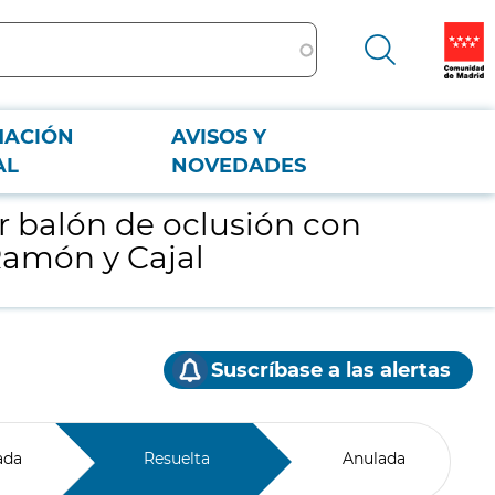
MACIÓN
AVISOS Y
rio Ramón y Cajal
AL
NOVEDADES
er balón de oclusión con
 Ramón y Cajal
Suscríbase a las alertas
ada
Resuelta
Anulada