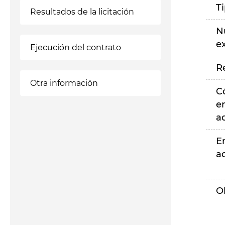
T
Resultados de la licitación
N
e
Ejecución del contrato
R
Otra información
C
e
a
E
a
O