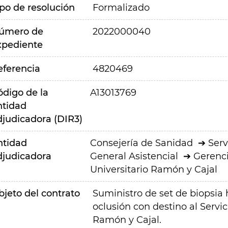
ipo de resolución
Formalizado
úmero de
2022000040
xpediente
eferencia
4820469
ódigo de la
A13013769
ntidad
djudicadora (DIR3)
ntidad
Consejería de Sanidad
Serv
djudicadora
General Asistencial
Gerenci
Universitario Ramón y Cajal
bjeto del contrato
Suministro de set de biopsia 
oclusión con destino al Servic
Ramón y Cajal.