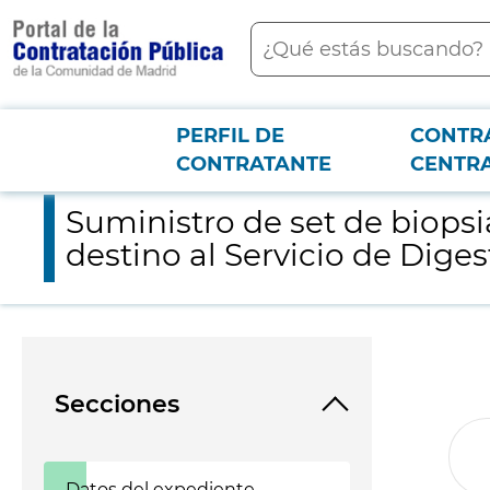
contenido
Buscar
principal
PERFIL DE
CONTR
Menú PCON
2026-3-12
Suministro de set de biopsia hepática transyugular y catéter b
CONTRATANTE
CENTR
Suministro de set de biopsi
destino al Servicio de Diges
Secciones
Datos del expediente