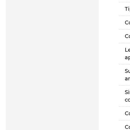
T
C
C
L
a
S
a
S
c
C
C