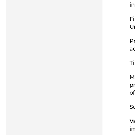
i
F
U
P
a
T
M
p
of
S
V
i