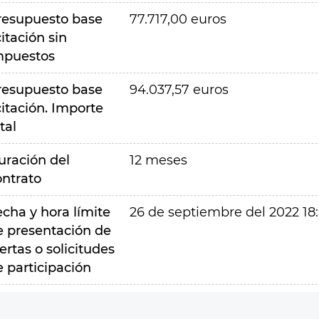
resupuesto base
77.717,00 euros
citación sin
mpuestos
resupuesto base
94.037,57 euros
citación. Importe
tal
uración del
12 meses
ontrato
echa y hora límite
26 de septiembre del 2022 18
e presentación de
ertas o solicitudes
e participación