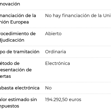
nnovación
inanciación de la
No hay financiación de la Un
nión Europea
rocedimiento de
Abierto
djudicación
ipo de tramitación
Ordinaria
étodo de
Electrónica
resentación de
ertas
ubasta electrónica
No
alor estimado sin
194.292,50 euros
mpuestos