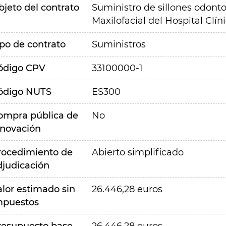
bjeto del contrato
Suministro de sillones odonto
Maxilofacial del Hospital Clí
ipo de contrato
Suministros
ódigo CPV
33100000-1
ódigo NUTS
ES300
ompra pública de
No
nnovación
rocedimiento de
Abierto simplificado
djudicación
alor estimado sin
26.446,28 euros
mpuestos