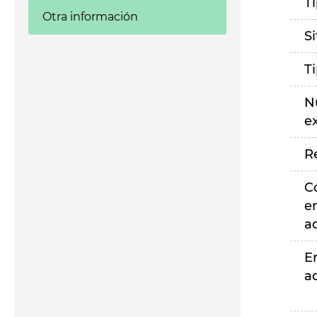
T
Otra información
S
T
N
e
R
C
e
a
E
a