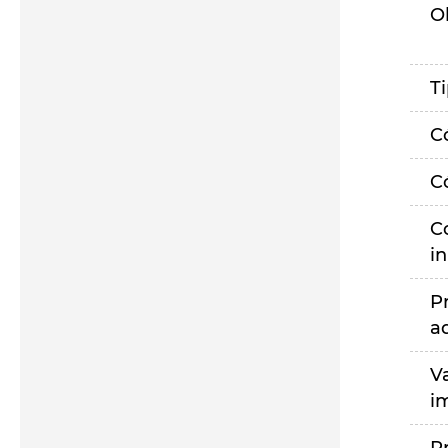
O
T
C
C
C
i
P
a
V
i