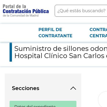
contenido
Buscar
principal
PERFIL DE
CONTR
Menú PCON
2026-3-12
Suministro de sillones odontológicos para el Servicio de Cirugí
CONTRATANTE
CENTR
Suministro de sillones odont
Hospital Clínico San Carlos
Secciones
Datos del expediente