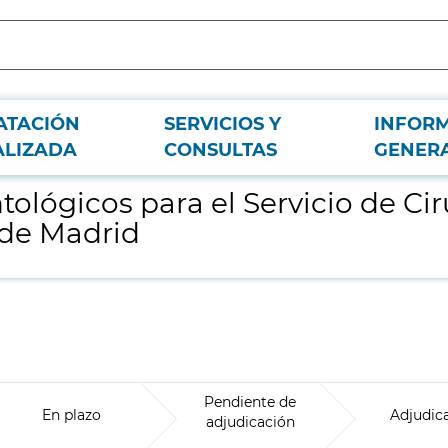
ATACIÓN
SERVICIOS Y
INFOR
a Maxilofacial del Hospital Clínico San Carlos de Madrid
ALIZADA
CONSULTAS
GENER
ológicos para el Servicio de Cir
 de Madrid
Pendiente de
En plazo
Adjudic
adjudicación