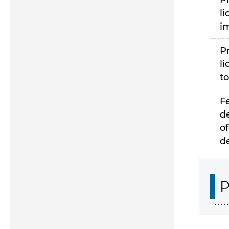
P
li
i
P
li
to
F
d
of
d
P