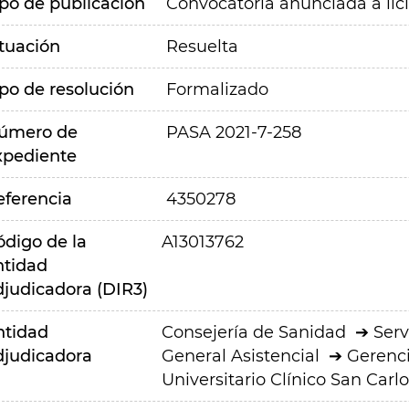
ipo de publicación
Convocatoria anunciada a lic
ituación
Resuelta
ipo de resolución
Formalizado
úmero de
PASA 2021-7-258
xpediente
eferencia
4350278
ódigo de la
A13013762
ntidad
djudicadora (DIR3)
ntidad
Consejería de Sanidad
Serv
djudicadora
General Asistencial
Gerenci
Universitario Clínico San Carlo