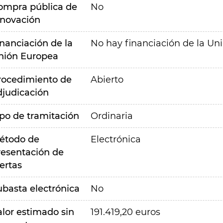
ompra pública de
No
nnovación
inanciación de la
No hay financiación de la Un
nión Europea
rocedimiento de
Abierto
djudicación
ipo de tramitación
Ordinaria
étodo de
Electrónica
resentación de
ertas
ubasta electrónica
No
alor estimado sin
191.419,20 euros