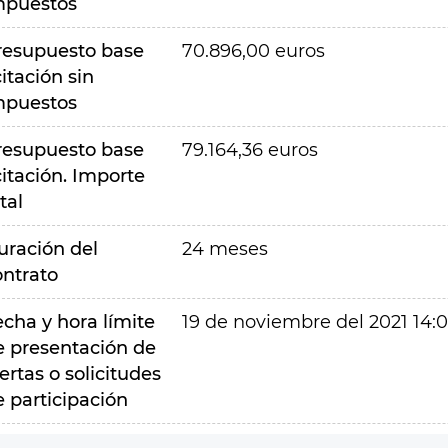
mpuestos
resupuesto base
70.896,00 euros
citación sin
mpuestos
resupuesto base
79.164,36 euros
citación. Importe
tal
uración del
24 meses
ontrato
echa y hora límite
19 de noviembre del 2021 14:
e presentación de
ertas o solicitudes
e participación