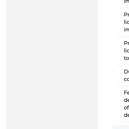
i
P
li
i
P
li
to
D
c
F
d
of
d