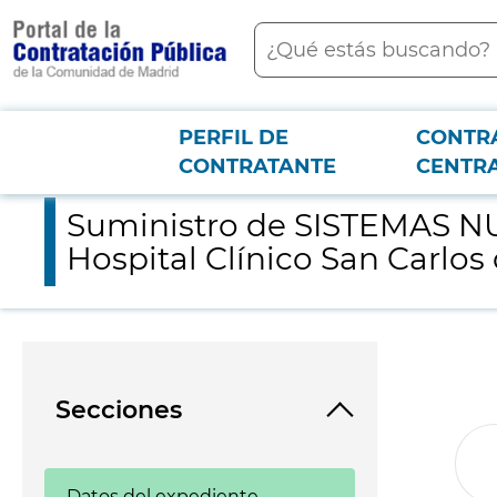
contenido
Buscar
principal
PERFIL DE
CONTR
Menú PCON
2026-3-12
Suministro de SISTEMAS NUTRICIÓN ENTERAL y equipamiento en
CONTRATANTE
CENTR
Suministro de SISTEMAS NU
Hospital Clínico San Carlos
Secciones
Datos del expediente