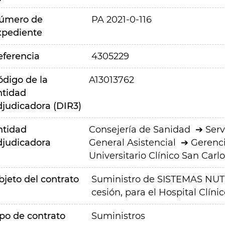
úmero de
PA 2021-0-116
xpediente
eferencia
4305229
ódigo de la
A13013762
ntidad
djudicadora (DIR3)
ntidad
Consejería de Sanidad
Serv
djudicadora
General Asistencial
Gerenci
Universitario Clínico San Carlo
bjeto del contrato
Suministro de SISTEMAS NU
cesión, para el Hospital Clín
ipo de contrato
Suministros