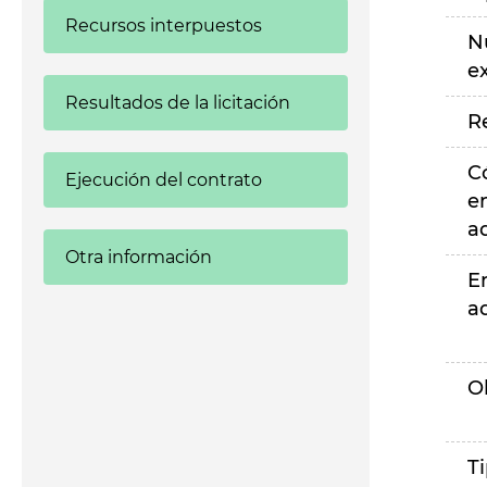
Recursos interpuestos
N
e
Resultados de la licitación
R
C
Ejecución del contrato
e
a
Otra información
E
a
O
T