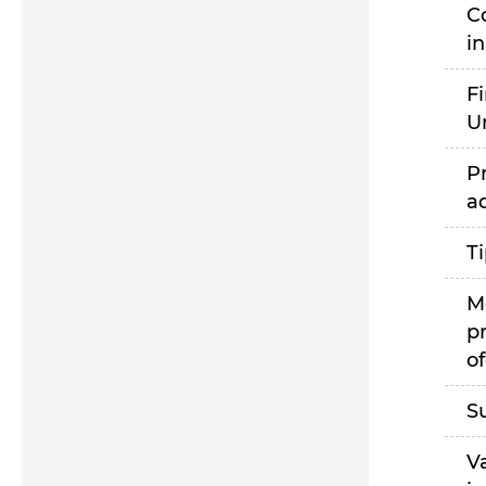
C
i
F
U
P
a
T
M
p
of
S
V