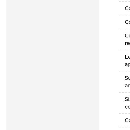
C
C
C
r
L
a
S
a
S
c
C