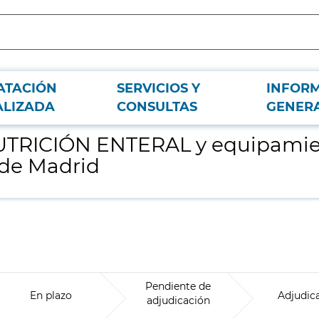
ATACIÓN
SERVICIOS Y
INFOR
 cesión, para el Hospital Clínico San Carlos de Madrid
ALIZADA
CONSULTAS
GENER
TRICIÓN ENTERAL y equipamient
 de Madrid
Pendiente de
En plazo
Adjudic
adjudicación