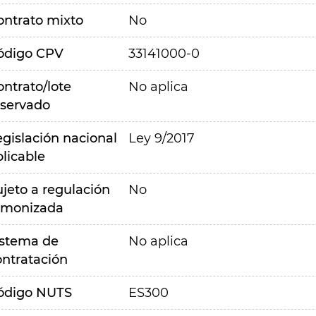
ontrato mixto
No
ódigo CPV
33141000-0
ontrato/lote
No aplica
eservado
egislación nacional
Ley 9/2017
plicable
ujeto a regulación
No
rmonizada
istema de
No aplica
ontratación
ódigo NUTS
ES300