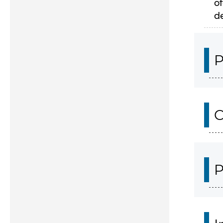
of
d
P
C
P