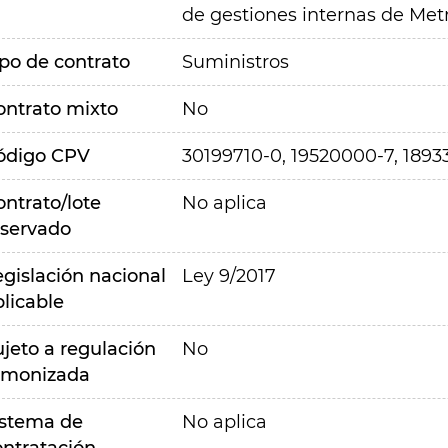
de gestiones internas de Met
ipo de contrato
Suministros
ontrato mixto
No
ódigo CPV
30199710-0, 19520000-7, 1893
ontrato/lote
No aplica
eservado
egislación nacional
Ley 9/2017
plicable
ujeto a regulación
No
rmonizada
istema de
No aplica