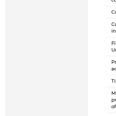
c
C
C
i
F
U
P
a
T
M
p
of