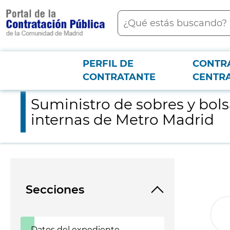
contenido
Buscar
principal
PERFIL DE
CONTR
Menú PCON
2026-3-12
Suministro de sobres y bolsas de plástico impresos para la t
CONTRATANTE
CENTR
Suministro de sobres y bols
internas de Metro Madrid
Secciones
Datos del expediente