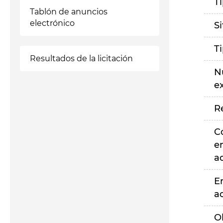
T
Tablón de anuncios
electrónico
S
T
Resultados de la licitación
N
e
R
C
e
a
E
a
O