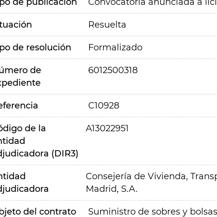
ipo de publicación
Convocatoria anunciada a lic
ituación
Resuelta
ipo de resolución
Formalizado
úmero de
6012500318
xpediente
eferencia
C10928
ódigo de la
A13022951
ntidad
djudicadora (DIR3)
ntidad
Consejería de Vivienda, Transp
djudicadora
Madrid, S.A.
bjeto del contrato
Suministro de sobres y bolsas