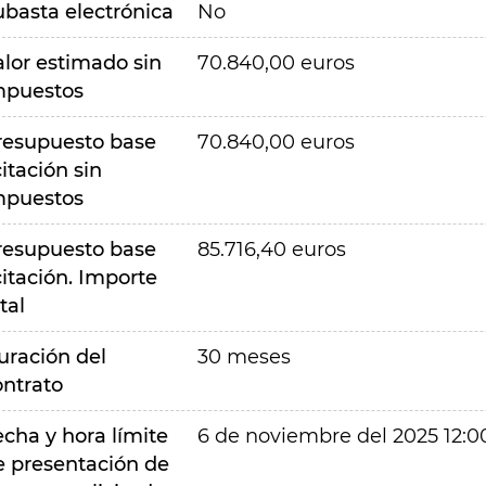
ubasta electrónica
No
alor estimado sin
70.840,00 euros
mpuestos
resupuesto base
70.840,00 euros
citación sin
mpuestos
resupuesto base
85.716,40 euros
citación. Importe
tal
uración del
30 meses
ontrato
echa y hora límite
6 de noviembre del 2025 12:0
e presentación de