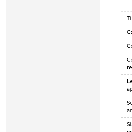
T
C
C
C
r
L
a
S
a
S