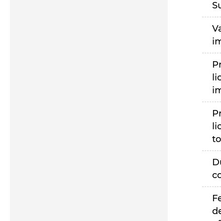
S
V
i
P
li
i
P
li
to
D
c
F
d