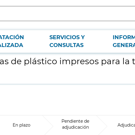
ATACIÓN
SERVICIOS Y
INFOR
ramitación de gestiones internas de Metro Madrid
ALIZADA
CONSULTAS
GENER
as de plástico impresos para la
Pendiente de
En plazo
Adjudic
adjudicación