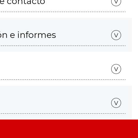
de contacto
ón e informes