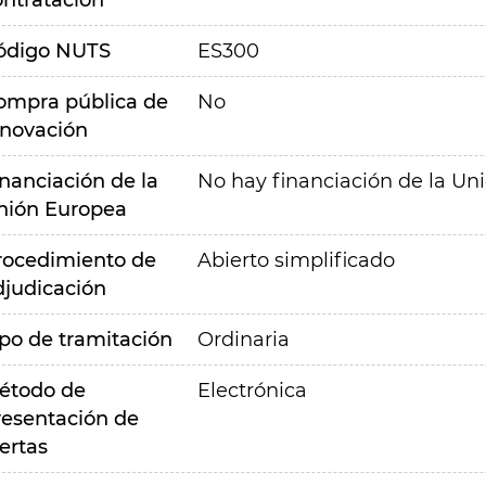
ontratación
ódigo NUTS
ES300
ompra pública de
No
nnovación
inanciación de la
No hay financiación de la Un
nión Europea
rocedimiento de
Abierto simplificado
djudicación
ipo de tramitación
Ordinaria
étodo de
Electrónica
resentación de
ertas