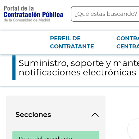
contenido
Buscar
principal
PERFIL DE
CONTR
Menú PCON
2026-3-12
Suministro, soporte y mantenimiento de la herramienta de ges
CONTRATANTE
CENTR
Suministro, soporte y mant
notificaciones electrónicas
Secciones
Datos del expediente