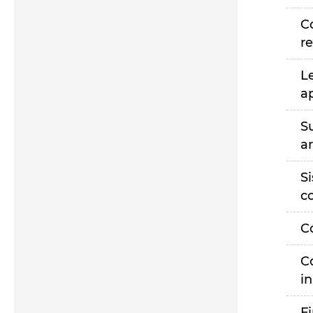
C
r
L
a
S
a
S
c
C
C
i
F