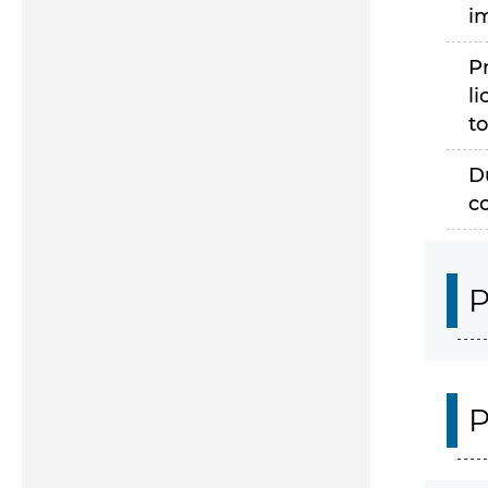
i
P
li
to
D
c
P
P