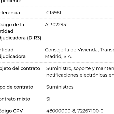
xpediente
eferencia
C13981
ódigo de la
A13022951
ntidad
djudicadora (DIR3)
ntidad
Consejería de Vivienda, Transp
djudicadora
Madrid, S.A.
bjeto del contrato
Suministro, soporte y manten
notificaciones electrónicas e
ipo de contrato
Suministros
ontrato mixto
Sí
ódigo CPV
48000000-8, 72267100-0