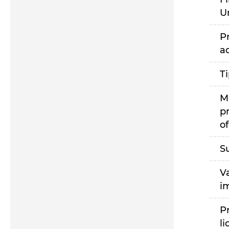
U
P
a
T
M
p
of
S
V
i
P
li