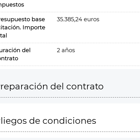
mpuestos
resupuesto base
35.385,24 euros
citación. Importe
tal
uración del
2 años
ontrato
reparación del contrato
liegos de condiciones