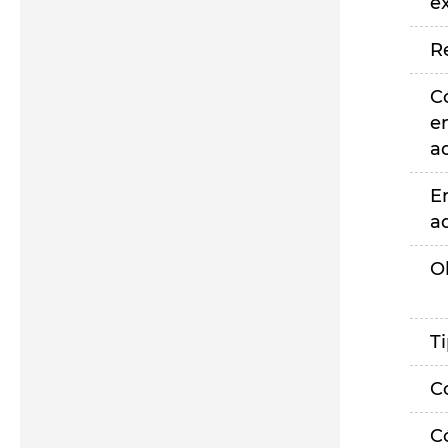
e
R
C
e
a
E
a
O
T
C
C