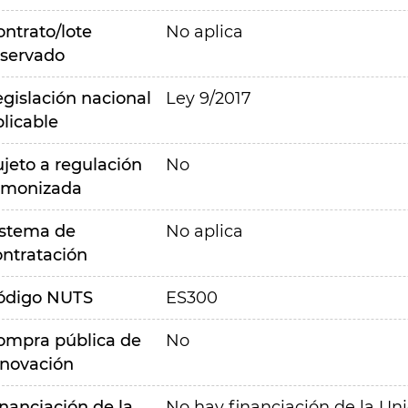
ontrato/lote
No aplica
eservado
egislación nacional
Ley 9/2017
plicable
ujeto a regulación
No
rmonizada
istema de
No aplica
ontratación
ódigo NUTS
ES300
ompra pública de
No
nnovación
inanciación de la
No hay financiación de la Un