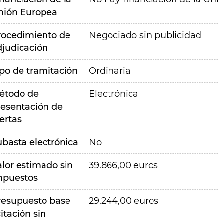
nión Europea
rocedimiento de
Negociado sin publicidad
djudicación
ipo de tramitación
Ordinaria
étodo de
Electrónica
resentación de
ertas
ubasta electrónica
No
alor estimado sin
39.866,00 euros
mpuestos
resupuesto base
29.244,00 euros
citación sin