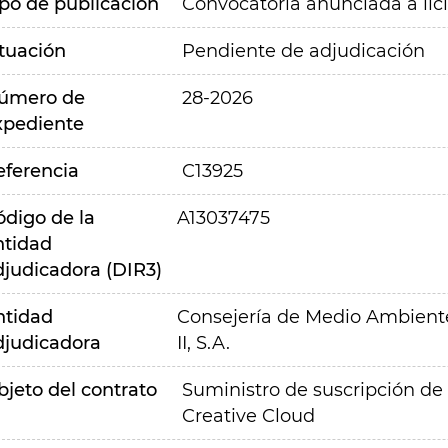
ipo de publicación
Convocatoria anunciada a lic
ituación
Pendiente de adjudicación
úmero de
28-2026
xpediente
eferencia
C13925
ódigo de la
A13037475
ntidad
djudicadora (DIR3)
ntidad
Consejería de Medio Ambiente,
djudicadora
II, S.A.
bjeto del contrato
Suministro de suscripción de
Creative Cloud