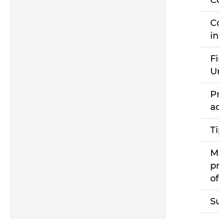
C
C
i
F
U
P
a
T
M
p
of
S