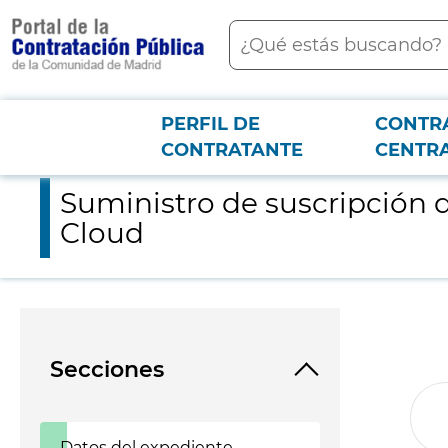
contenido
Buscar
principal
PERFIL DE
CONTR
Menú PCON
2026-3-12
Suministro de suscripción de licencias de la familia de softw
CONTRATANTE
CENTR
Suministro de suscripción d
Cloud
Secciones
Datos del expediente