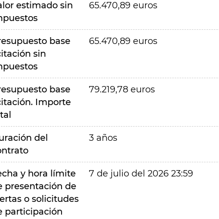
alor estimado sin
65.470,89 euros
mpuestos
resupuesto base
65.470,89 euros
citación sin
mpuestos
resupuesto base
79.219,78 euros
citación. Importe
tal
uración del
3 años
ontrato
echa y hora límite
7 de julio del 2026 23:59
e presentación de
ertas o solicitudes
e participación