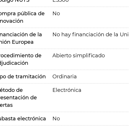
ódigo NUTS
ES300
ompra pública de
No
nnovación
inanciación de la
No hay financiación de la Un
nión Europea
rocedimiento de
Abierto simplificado
djudicación
ipo de tramitación
Ordinaria
étodo de
Electrónica
resentación de
ertas
ubasta electrónica
No