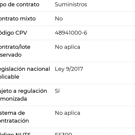
ipo de contrato
Suministros
ontrato mixto
No
ódigo CPV
48941000-6
ontrato/lote
No aplica
eservado
egislación nacional
Ley 9/2017
plicable
ujeto a regulación
Sí
rmonizada
istema de
No aplica
ontratación