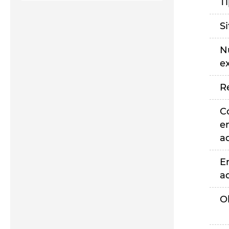
T
S
N
e
R
C
e
a
E
a
O