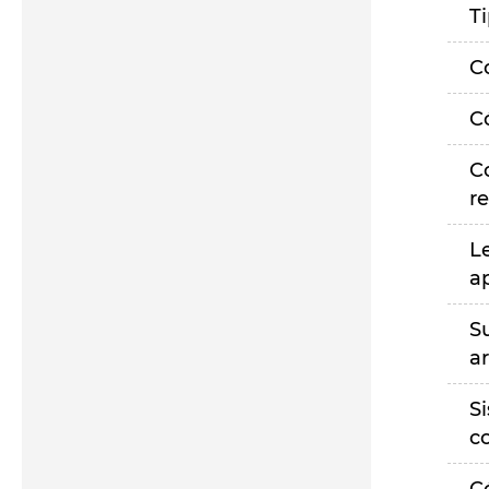
T
C
C
C
r
L
a
S
a
S
c