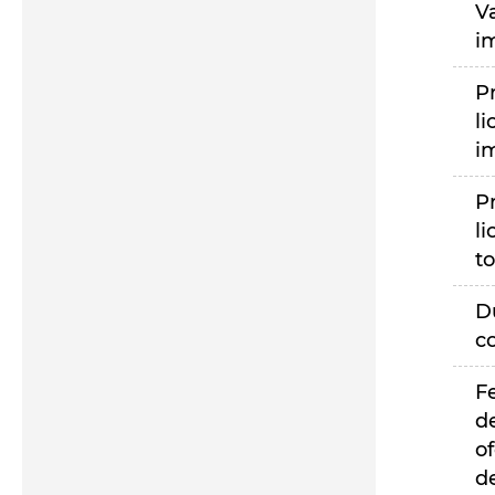
V
i
P
li
i
P
li
to
D
c
F
d
of
d