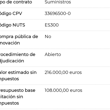
ipo de contrato
Suministros
ódigo CPV
33696500-0
ódigo NUTS
ES300
ompra pública de
No
nnovación
rocedimiento de
Abierto
djudicación
alor estimado sin
216.000,00 euros
mpuestos
resupuesto base
108.000,00 euros
citación sin
mpuestos