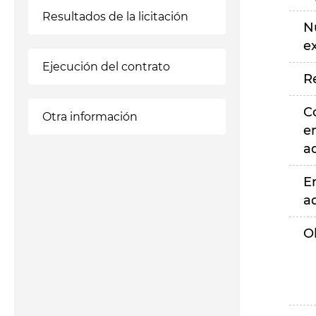
Resultados de la licitación
N
e
Ejecución del contrato
R
C
Otra información
e
a
E
a
O