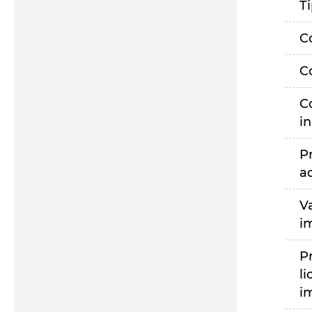
T
C
C
C
i
P
a
V
i
P
li
i