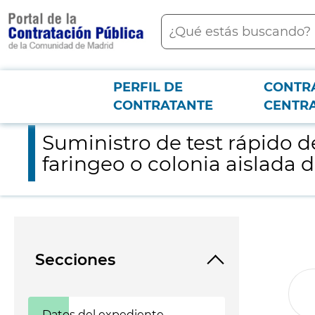
contenido
Buscar
principal
PERFIL DE
CONTR
Menú PCON
2026-3-12
Suministro de test rápido detección antigeno Streptococo grup
CONTRATANTE
CENTR
Suministro de test rápido 
faringeo o colonia aislada d
Secciones
Datos del expediente