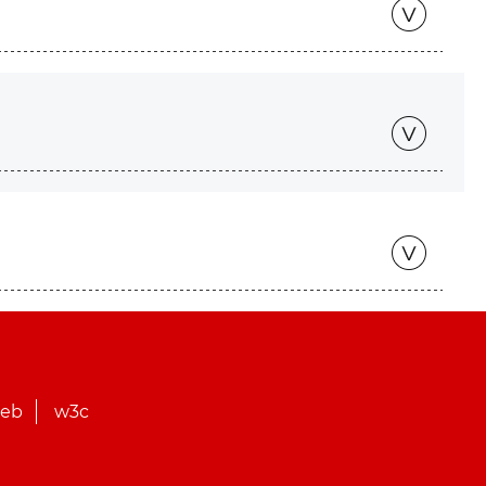
web
w3c