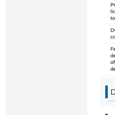
P
li
to
D
c
F
d
of
d
D