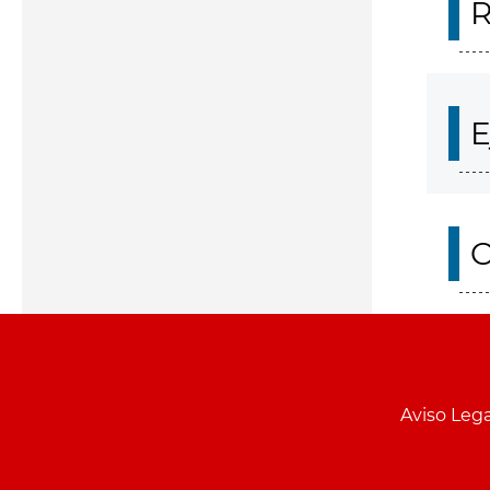
R
E
O
Aviso Lega
Menu
pie