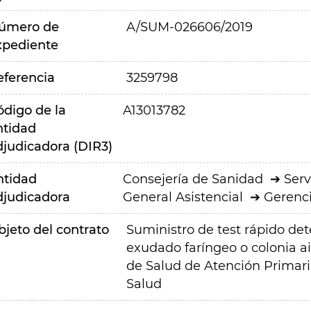
úmero de
A/SUM-026606/2019
xpediente
eferencia
3259798
ódigo de la
A13013782
ntidad
djudicadora (DIR3)
ntidad
Consejería de Sanidad
Serv
djudicadora
General Asistencial
Gerenci
bjeto del contrato
Suministro de test rápido de
exudado faríngeo o colonia ai
de Salud de Atención Primari
Salud