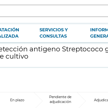
ATACIÓN
SERVICIOS Y
INFOR
o A en exudado faringeo o colonia aislada de cultivo
ALIZADA
CONSULTAS
GENER
detección antigeno Streptococo
e cultivo
Pendiente de
En plazo
Adjudic
adjudicación