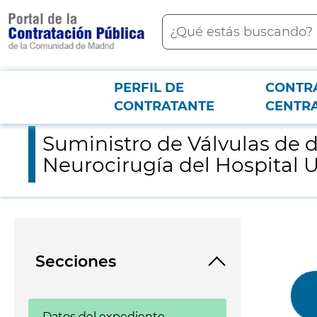
contenido
Buscar
principal
PERFIL DE
CONTR
Menú PCON
2026-3-12
Suministro de Válvulas de derivación para Hidrocefalia y Drena
CONTRATANTE
CENTR
Suministro de Válvulas de d
Neurocirugía del Hospital U
Secciones
Datos del expediente