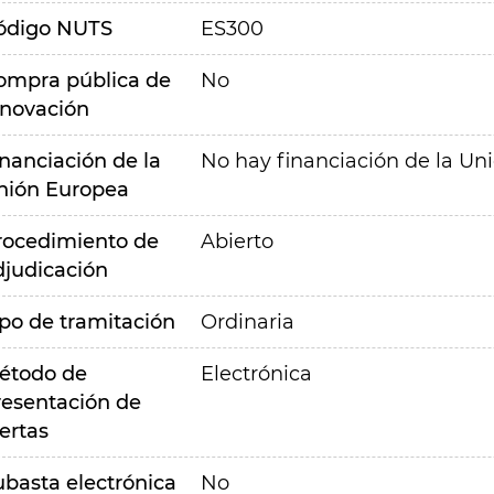
ódigo NUTS
ES300
ompra pública de
No
nnovación
inanciación de la
No hay financiación de la Un
nión Europea
rocedimiento de
Abierto
djudicación
ipo de tramitación
Ordinaria
étodo de
Electrónica
resentación de
ertas
ubasta electrónica
No