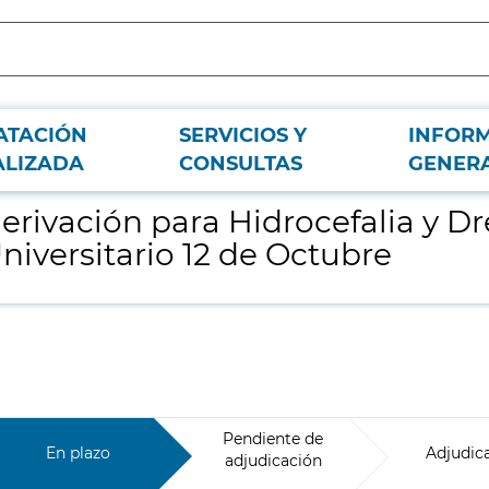
ATACIÓN
SERVICIOS Y
INFOR
jes el Servicio de Neurocirugía del Hospital Universitario 12 de Octubre
ALIZADA
CONSULTAS
GENER
erivación para Hidrocefalia y Dr
niversitario 12 de Octubre
Pendiente de
En plazo
Adjudic
adjudicación