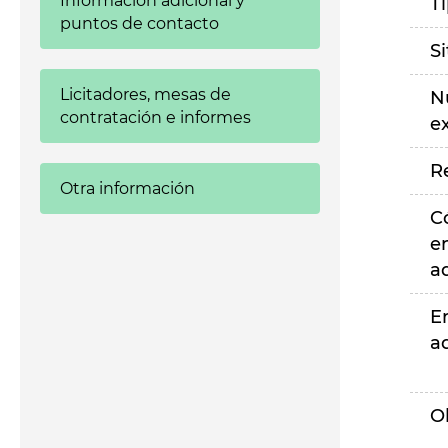
Información adicional y
T
puntos de contacto
S
Licitadores, mesas de
N
contratación e informes
e
R
Otra información
C
e
a
E
a
O