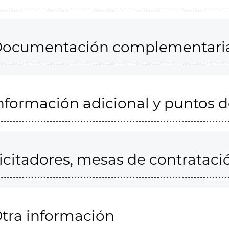
ocumentación complementari
nformación adicional y puntos 
icitadores, mesas de contrataci
tra información