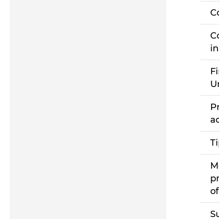
C
C
i
F
U
P
a
T
M
p
of
S