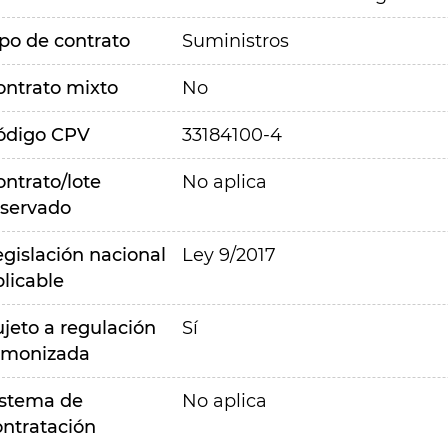
ipo de contrato
Suministros
ontrato mixto
No
ódigo CPV
33184100-4
ontrato/lote
No aplica
eservado
egislación nacional
Ley 9/2017
plicable
ujeto a regulación
Sí
rmonizada
istema de
No aplica
ontratación