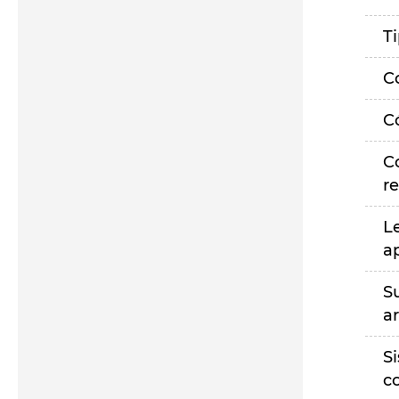
T
C
C
C
r
L
a
S
a
S
c