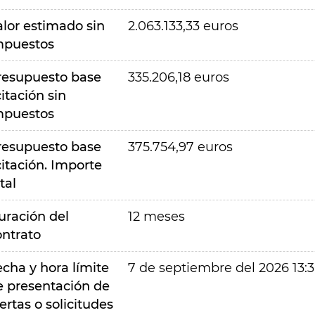
alor estimado sin
2.063.133,33 euros
mpuestos
resupuesto base
335.206,18 euros
citación sin
mpuestos
resupuesto base
375.754,97 euros
citación. Importe
tal
uración del
12 meses
ontrato
echa y hora límite
7 de septiembre del 2026 13:
e presentación de
ertas o solicitudes