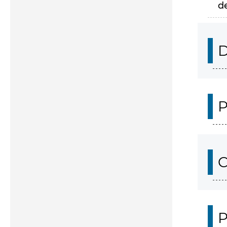
d
D
P
C
P