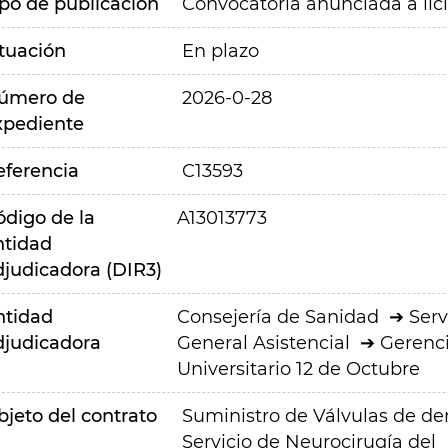
ipo de publicación
Convocatoria anunciada a lic
ituación
En plazo
úmero de
2026-0-28
xpediente
eferencia
C13593
ódigo de la
A13013773
ntidad
djudicadora (DIR3)
ntidad
Consejería de Sanidad
Serv
djudicadora
General Asistencial
Gerenci
Universitario 12 de Octubre
bjeto del contrato
Suministro de Válvulas de der
Servicio de Neurocirugía del 