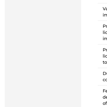
V
i
P
li
i
P
li
to
D
c
F
d
of