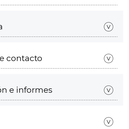
a
de contacto
ón e informes