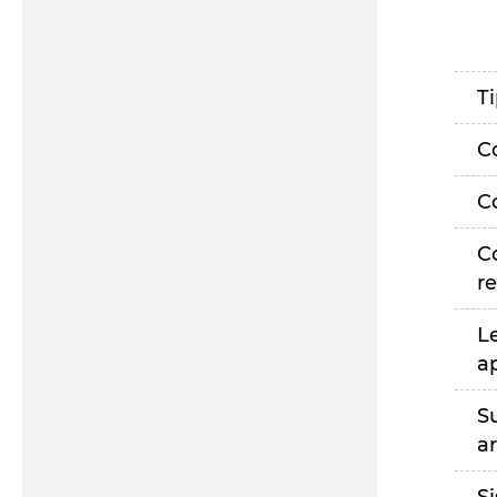
T
C
C
C
r
L
a
S
a