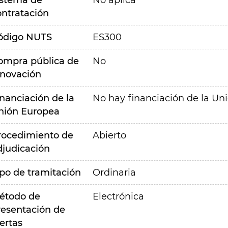
istema de
No aplica
ontratación
ódigo NUTS
ES300
ompra pública de
No
nnovación
inanciación de la
No hay financiación de la Un
nión Europea
rocedimiento de
Abierto
djudicación
ipo de tramitación
Ordinaria
étodo de
Electrónica
resentación de
ertas