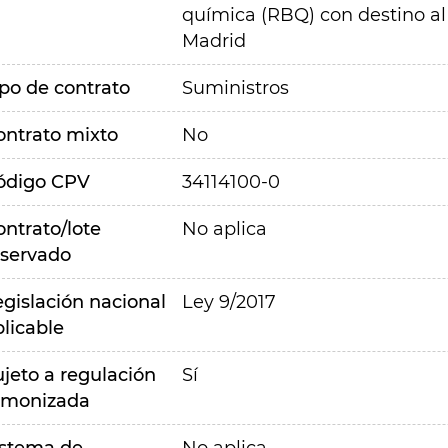
química (RBQ) con destino a
Madrid
ipo de contrato
Suministros
ontrato mixto
No
ódigo CPV
34114100-0
ontrato/lote
No aplica
eservado
egislación nacional
Ley 9/2017
plicable
ujeto a regulación
Sí
rmonizada