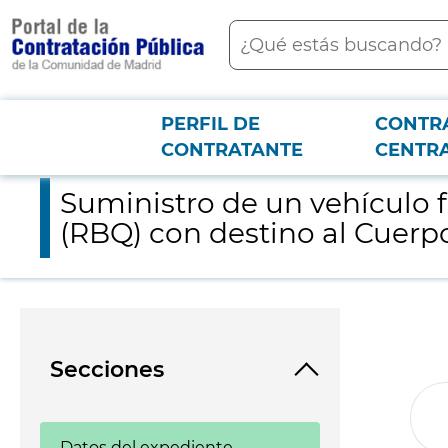
contenido
Buscar
principal
PERFIL DE
CONTR
Menú PCON
2026-3-12
Suministro de un vehículo furgón de respuesta radiológica, 
CONTRATANTE
CENTR
Suministro de un vehículo f
(RBQ) con destino al Cuer
Secciones
Datos del expediente