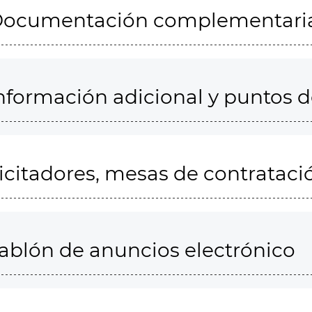
ocumentación complementari
nformación adicional y puntos 
icitadores, mesas de contrataci
ablón de anuncios electrónico