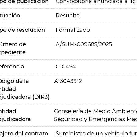
ipo de publicación
Convocatoria anunciada a lic
ituación
Resuelta
ipo de resolución
Formalizado
úmero de
A/SUM-009685/2025
xpediente
eferencia
C10454
ódigo de la
A13043912
ntidad
djudicadora (DIR3)
ntidad
Consejería de Medio Ambiente,
djudicadora
Seguridad y Emergencias Mad
bjeto del contrato
Suministro de un vehículo fur