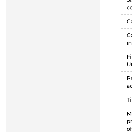
S
c
C
C
i
F
U
P
a
T
M
p
of