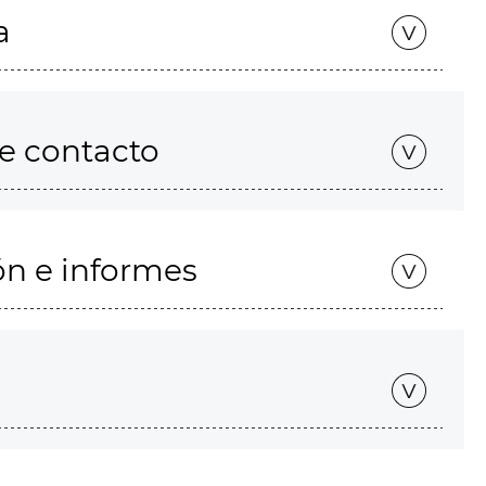
a
de contacto
ón e informes