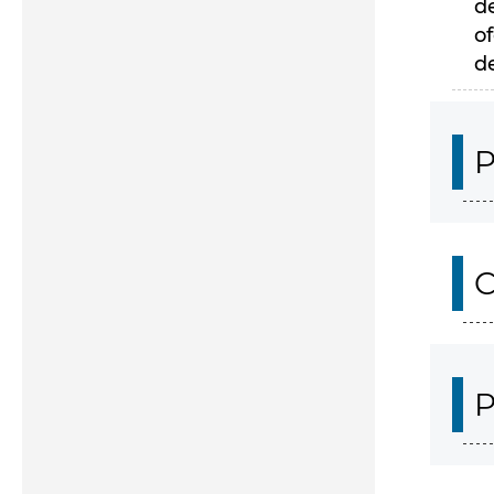
d
of
d
P
C
P