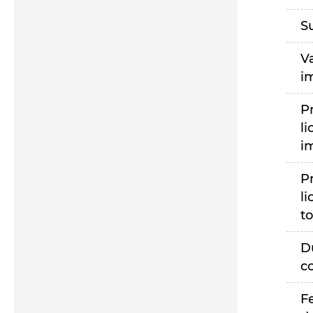
S
V
i
P
li
i
P
li
to
D
c
F