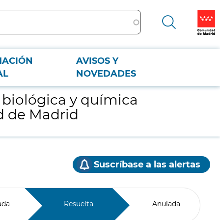
MACIÓN
AVISOS Y
d de Madrid
AL
NOVEDADES
 biológica y química
d de Madrid
Suscríbase a las alertas
ada
Resuelta
Anulada