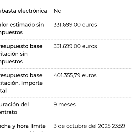
ubasta electrónica
No
alor estimado sin
331.699,00 euros
mpuestos
resupuesto base
331.699,00 euros
citación sin
mpuestos
resupuesto base
401.355,79 euros
citación. Importe
tal
uración del
9 meses
ontrato
echa y hora límite
3 de octubre del 2025 23:59