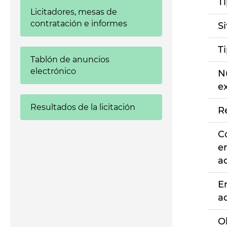
T
Licitadores, mesas de
contratación e informes
S
T
Tablón de anuncios
electrónico
N
e
Resultados de la licitación
R
C
e
a
E
a
O