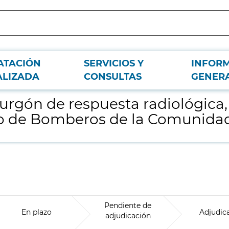
ATACIÓN
SERVICIOS Y
INFOR
biológica y química (RBQ) con destino al Cuerpo de Bomberos de la Comunida
ALIZADA
CONSULTAS
GENER
urgón de respuesta radiológica,
po de Bomberos de la Comunida
Pendiente de
En plazo
Adjudic
adjudicación