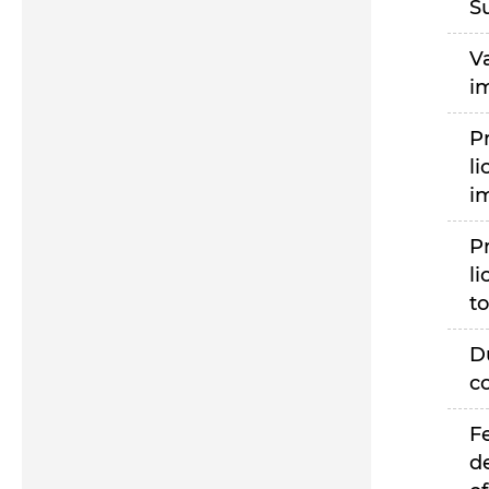
S
V
i
P
li
i
P
li
to
D
c
F
d