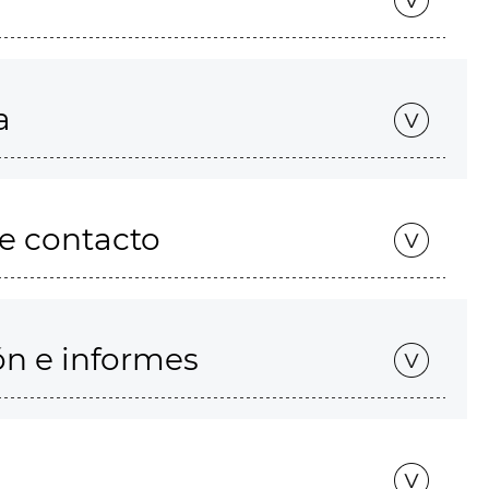
a
de contacto
ón e informes