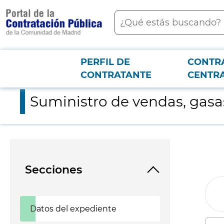
contenido
Buscar
principal
PERFIL DE
CONTR
Menú PCON
2026-3-12
Suministro de vendas, gasas y compresas para el Hospital Univ
CONTRATANTE
CENTR
Suministro de vendas, gasas
Secciones
Datos del expediente