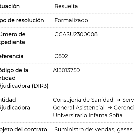
ituación
Resuelta
ipo de resolución
Formalizado
úmero de
GCASU2300008
xpediente
eferencia
C892
ódigo de la
A13013759
ntidad
djudicadora (DIR3)
ntidad
Consejería de Sanidad
Serv
djudicadora
General Asistencial
Gerenci
Universitario Infanta Sofía
bjeto del contrato
Suministro de: vendas, gasas 