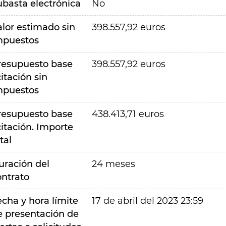
ubasta electrónica
No
alor estimado sin
398.557,92 euros
mpuestos
resupuesto base
398.557,92 euros
citación sin
mpuestos
resupuesto base
438.413,71 euros
citación. Importe
tal
uración del
24 meses
ontrato
echa y hora límite
17 de abril del 2023 23:59
e presentación de