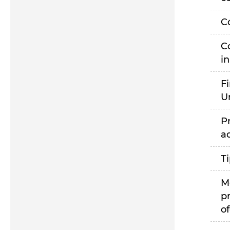
C
C
i
F
U
P
a
T
M
p
of