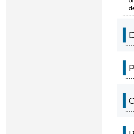
of
d
D
P
C
P