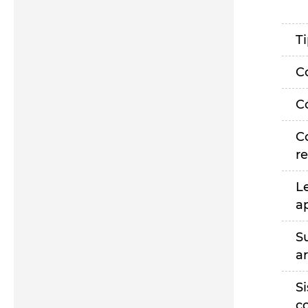
T
C
C
C
r
L
a
S
a
S
c