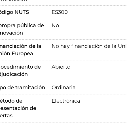
ódigo NUTS
ES300
ompra pública de
No
nnovación
inanciación de la
No hay financiación de la Un
nión Europea
rocedimiento de
Abierto
djudicación
ipo de tramitación
Ordinaria
étodo de
Electrónica
resentación de
ertas