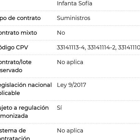
Infanta Sofía
ipo de contrato
Suministros
ontrato mixto
No
ódigo CPV
33141113-4, 33141114-2, 3314111
ontrato/lote
No aplica
eservado
egislación nacional
Ley 9/2017
plicable
ujeto a regulación
Sí
rmonizada
istema de
No aplica
ontratación