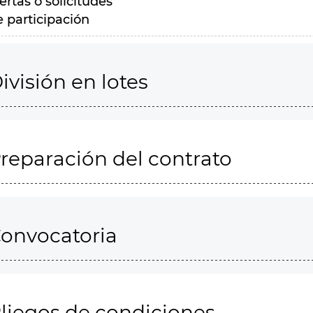
ertas o solicitudes
e participación
ivisión en lotes
reparación del contrato
onvocatoria
liegos de condiciones