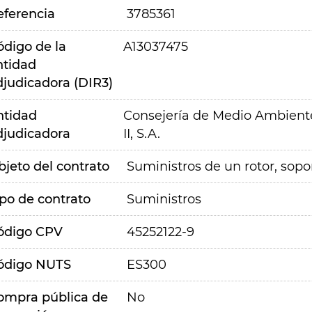
eferencia
3785361
ódigo de la
A13037475
ntidad
djudicadora (DIR3)
ntidad
Consejería de Medio Ambiente,
djudicadora
II, S.A.
bjeto del contrato
Suministros de un rotor, sop
ipo de contrato
Suministros
ódigo CPV
45252122-9
ódigo NUTS
ES300
ompra pública de
No