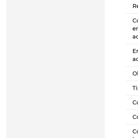
R
C
e
a
E
a
O
T
C
C
C