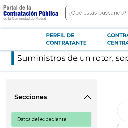
contenido
Buscar
principal
PERFIL DE
CONTR
Menú PCON
2026-3-12
Suministros de un rotor, soporte y módulo automático Milest
CONTRATANTE
CENTR
Suministros de un rotor, s
Secciones
Datos del expediente