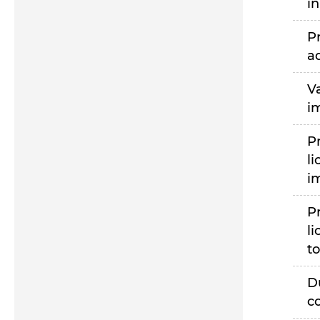
i
P
a
V
i
P
li
i
P
li
to
D
c