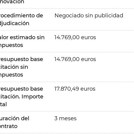
nnovación
rocedimiento de
Negociado sin publicidad
djudicación
alor estimado sin
14.769,00 euros
mpuestos
resupuesto base
14.769,00 euros
citación sin
mpuestos
resupuesto base
17.870,49 euros
citación. Importe
tal
uración del
3 meses
ontrato