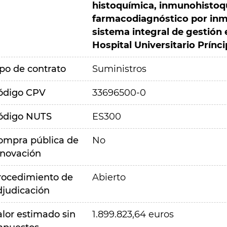
histoquímica, inmunohistoq
farmacodiagnóstico por inmu
sistema integral de gestión 
Hospital Universitario Prínc
ipo de contrato
Suministros
ódigo CPV
33696500-0
ódigo NUTS
ES300
ompra pública de
No
nnovación
rocedimiento de
Abierto
djudicación
alor estimado sin
1.899.823,64 euros