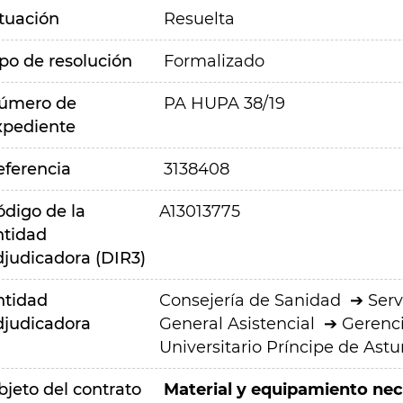
ituación
Resuelta
ipo de resolución
Formalizado
úmero de
PA HUPA 38/19
xpediente
eferencia
3138408
ódigo de la
A13013775
ntidad
djudicadora (DIR3)
ntidad
Consejería de Sanidad
Serv
djudicadora
General Asistencial
Gerenci
Universitario Príncipe de Astu
bjeto del contrato
Material y equipamiento nece