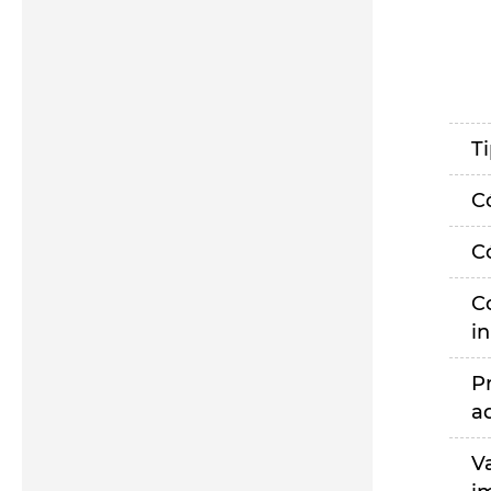
T
C
C
C
i
P
a
V