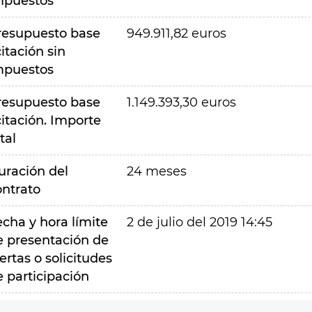
mpuestos
resupuesto base
949.911,82 euros
citación sin
mpuestos
resupuesto base
1.149.393,30 euros
citación. Importe
tal
uración del
24 meses
ontrato
echa y hora límite
2 de julio del 2019 14:45
e presentación de
ertas o solicitudes
e participación