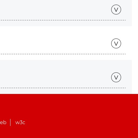
web
w3c