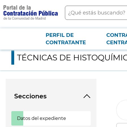
contenido
Buscar
principal
PERFIL DE
CONTR
Menú PCON
2026-3-12
TÉCNICAS DE HISTOQUÍMICA, INMUNOHISTOQUÍMICA, INM
CONTRATANTE
CENTR
TÉCNICAS DE HISTOQUÍM
Secciones
Datos del expediente