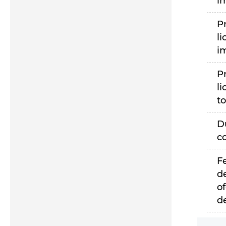
i
P
li
i
P
li
to
D
c
F
d
of
d