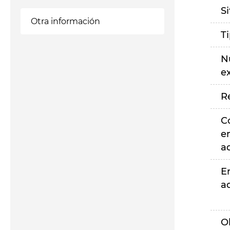
S
Otra información
T
N
e
R
C
e
a
E
a
O