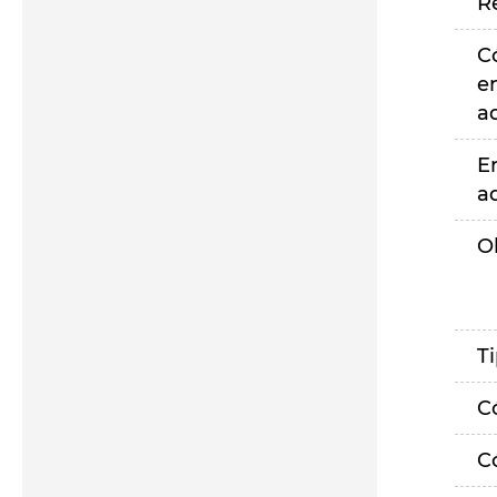
R
C
e
a
E
a
O
T
C
C