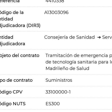
eferencia
4410338
ódigo de la
A13003096
ntidad
djudicadora (DIR3)
ntidad
Consejería de Sanidad
Serv
djudicadora
bjeto del contrato
Tramitación de emergencia pa
de tecnología sanitaria para l
Madrileño de Salud
ipo de contrato
Suministros
ódigo CPV
33100000-1
ódigo NUTS
ES300