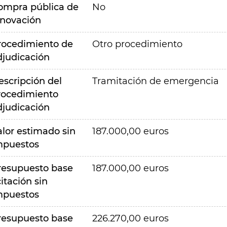
ompra pública de
No
nnovación
rocedimiento de
Otro procedimiento
djudicación
escripción del
Tramitación de emergencia
rocedimiento
djudicación
alor estimado sin
187.000,00 euros
mpuestos
resupuesto base
187.000,00 euros
citación sin
mpuestos
resupuesto base
226.270,00 euros