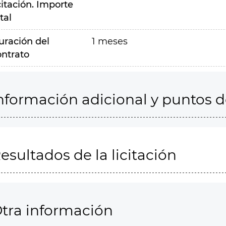
citación. Importe
tal
uración del
1 meses
ontrato
nformación adicional y puntos 
esultados de la licitación
tra información