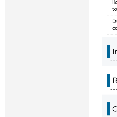
li
to
D
c
I
R
O