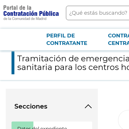
contenido
Buscar
principal
PERFIL DE
CONTR
Menú PCON
2026-3-12
Tramitación de emergencia de adquisición centralizada de equi
CONTRATANTE
CENTR
Tramitación de emergencia 
sanitaria para los centros h
Secciones
Datos del expediente