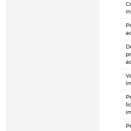
C
i
P
a
D
p
a
V
i
P
li
i
P